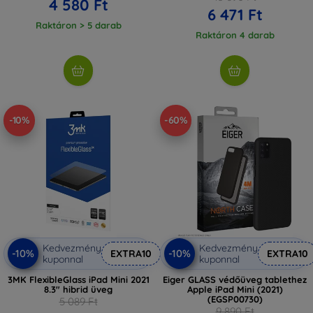
4 580 Ft
6 471 Ft
Raktáron > 5 darab
Raktáron 4 darab
-10%
-60%
Kedvezmény
Kedvezmény
-10%
-10%
EXTRA10
EXTRA10
kuponnal
kuponnal
3MK FlexibleGlass iPad Mini 2021
Eiger GLASS védőüveg tablethez
8.3" hibrid üveg
Apple iPad Mini (2021)
(EGSP00730)
5 089 Ft
9 890 Ft