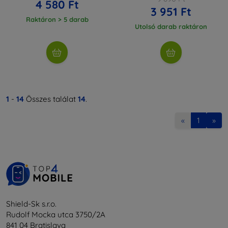
4 580 Ft
3 951 Ft
Raktáron > 5 darab
Utolsó darab raktáron
1
-
14
Összes találat
14
.
«
1
»
Shield-Sk s.r.o.
Rudolf Mocka utca 3750/2A
841 04 Bratislava