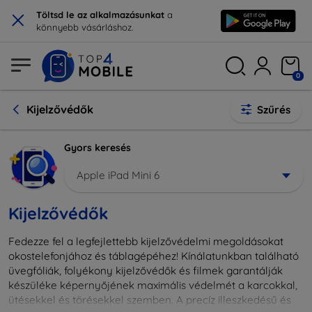
×
Töltsd le az alkalmazásunkat
a
könnyebb vásárláshoz.
0
Kijelzővédők
Szűrés
Gyors keresés
Apple iPad Mini 6
Kijelzővédők
Fedezze fel a legfejlettebb kijelzővédelmi megoldásokat
okostelefonjához és táblagépéhez! Kínálatunkban található
üvegfóliák, folyékony kijelzővédők és filmek garantálják
készüléke képernyőjének maximális védelmét a karcokkal,
ütésekkel és törésekkel szemben. A precíz illeszkedésű és