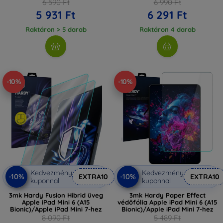
6 590 Ft
6 990 Ft
5 931 Ft
6 291 Ft
Raktáron > 5 darab
Raktáron 4 darab
-10%
-10%
Kedvezmény
Kedvezmény
-10%
-10%
EXTRA10
EXTRA10
kuponnal
kuponnal
3mk Hardy Fusion Hibrid üveg
3mk Hardy Paper Effect
Apple iPad Mini 6 (A15
védőfólia Apple iPad Mini 6 (A15
Bionic)/Apple iPad Mini 7-hez
Bionic)/Apple iPad Mini 7-hez
8 090 Ft
5 489 Ft