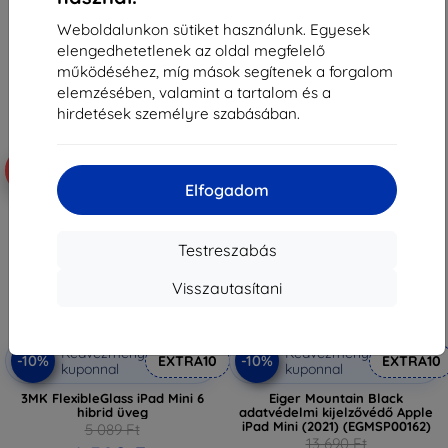
5 661 Ft
6 291 Ft
Weboldalunkon sütiket használunk. Egyesek
Utolsó darab raktáron
Raktáron > 5 darab
elengedhetetlenek az oldal megfelelő
működéséhez, míg mások segítenek a forgalom
elemzésében, valamint a tartalom és a
hirdetések személyre szabásában.
-10%
-53%
Elfogadom
Testreszabás
Visszautasítani
Kedvezmény
Kedvezmény
-10%
-10%
EXTRA10
EXTRA10
kuponnal
kuponnal
3MK FlexibleGlass iPad Mini 6
Eiger Mountain Black
hibrid üveg
adatvédelmi kijelzővédő Apple
iPad Mini (2021) (EGMSP00162)
5 089 Ft
13 690 Ft