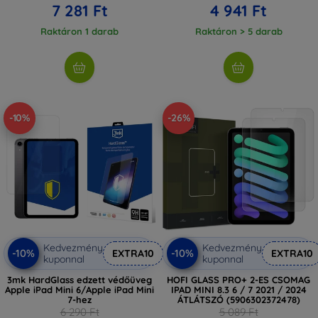
7 281 Ft
4 941 Ft
Raktáron 1 darab
Raktáron > 5 darab
-10%
-26%
Kedvezmény
Kedvezmény
-10%
-10%
EXTRA10
EXTRA10
kuponnal
kuponnal
3mk HardGlass edzett védőüveg
HOFI GLASS PRO+ 2-ES CSOMAG
Apple iPad Mini 6/Apple iPad Mini
IPAD MINI 8.3 6 / 7 2021 / 2024
7-hez
ÁTLÁTSZÓ (5906302372478)
6 290 Ft
5 089 Ft