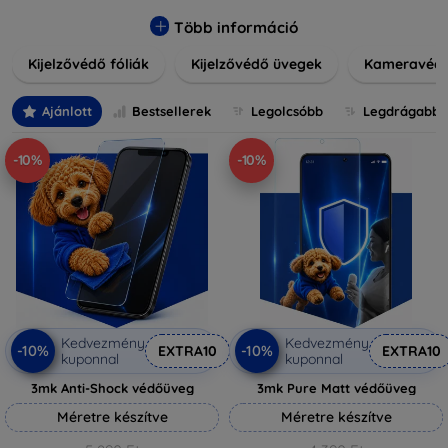
könnyen alkalmazható védelmeink nemcsak tartósságot,
hanem kristálytiszta képet is biztosítanak, megőrzi a
Több információ
készülék eredeti megjelenését. Válasszon különféle méretű
Kijelzővédő fóliák
Kijelzővédő üvegek
Kameravéd
és stílusú kijelzővédőink közül, hogy a mindennapok során is
nyugodtan használhassa eszközeit. Legyen szó teljes
fedésről vagy íves kijelzővédelemről, a minőséget szem
Ajánlott
Bestsellerek
Legolcsóbb
Legdrágabb
előtt tartva kínálunk megoldásokat minden eszközre.
-10%
-10%
Kedvezmény
Kedvezmény
-10%
-10%
EXTRA10
EXTRA10
kuponnal
kuponnal
3mk Anti-Shock védőüveg
3mk Pure Matt védőüveg
Méretre készítve
Méretre készítve