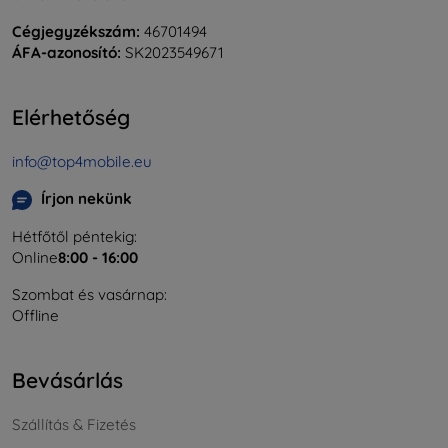
Cégjegyzékszám:
46701494
ÁFA-azonosító:
SK2023549671
Elérhetőség
info@top4mobile.eu
Írjon nekünk
Hétfőtől péntekig:
Online
8:00 - 16:00
Szombat és vasárnap:
Offline
Bevásárlás
Szállítás & Fizetés