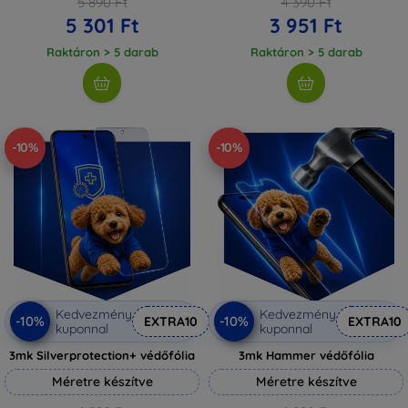
5 890 Ft
4 390 Ft
5 301 Ft
3 951 Ft
Raktáron > 5 darab
Raktáron > 5 darab
-10%
-10%
Kedvezmény
Kedvezmény
-10%
-10%
EXTRA10
EXTRA10
kuponnal
kuponnal
3mk Silverprotection+ védőfólia
3mk Hammer védőfólia
Méretre készítve
Méretre készítve