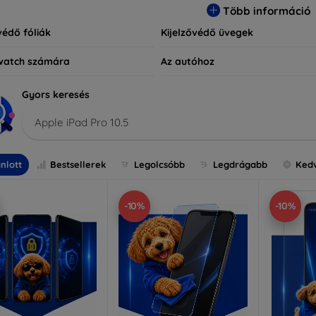
Több információ
védő fóliák
Kijelzővédő üvegek
watch számára
Az autóhoz
Gyors keresés
Apple iPad Pro 10.5
nlott
Bestsellerek
Legolcsóbb
Legdrágabb
Ked
-10%
-10%