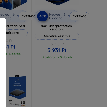
Kedvezmény
Kedvezmény
-10%
EXTRA10
EXTRA10
uponnal
kuponnal
e Matt védőüveg
3mk Silverprotection+
védőfólia
tre készítve
Méretre készítve
4 390 Ft
6 590 Ft
 951 Ft
5 931 Ft
ron > 5 darab
Raktáron > 5 darab