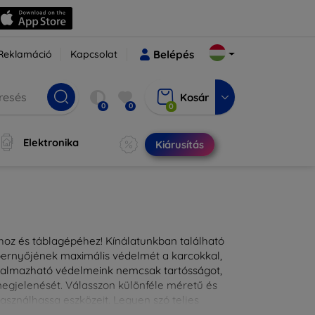
Reklamáció
Kapcsolat
Belépés
Kosár
0
0
0
Elektronika
Kiárusítás
ához és táblagépéhez! Kínálatunkban található
épernyőjének maximális védelmét a karcokkal,
lkalmazható védelmeink nemcsak tartósságot,
 megjelenését. Válasszon különféle méretű és
asználhassa eszközeit. Legyen szó teljes
kínálunk megoldásokat minden eszközre.