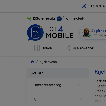
×
Töltsd l
Zöld energia
Írjon nekünk
Segíthe
Mobi vagyo
Tokok
Kijelzővédők
Kijelzővédők
Kije
SZŰRÉS
Fedezz
Hozzáferhetőség
üvegfó
ütések
hanem 
Ár
stílus
fedésr