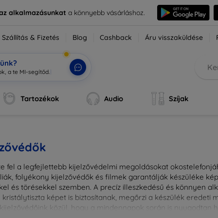
e az alkalmazásunkat
a könnyebb vásárláshoz.
Szállítás & Fizetés
Blog
Cashback
Áru visszaküldése
tünk?
k, a te MI-segítőd.
|
Tartozékok
Audio
Szíjak
lzővédők
e fel a legfejlettebb kijelzővédelmi megoldásokat okostelefonj
liák, folyékony kijelzővédők és filmek garantálják készüléke k
kel és törésekkel szemben. A precíz illeszkedésű és könnyen a
kristálytiszta képet is biztosítanak, megőrzi a készülék eredeti
ú kijelzővédőink közül, hogy a mindennapok során is nyugodtan h
ől vagy íves kijelzővédelemről, a minőséget szem előtt tartva 