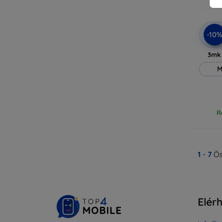
-10
3mk
M
R
1
-
7
Ös
Elér