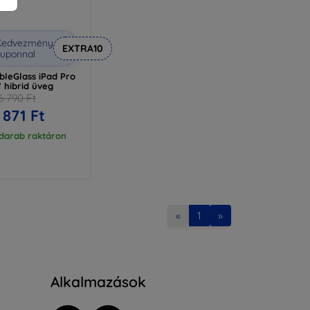
Kedvezmény
EXTRA10
uponnal
bleGlass iPad Pro
" hibrid üveg
6 790 Ft
 871 Ft
 darab raktáron
«
1
»
Alkalmazások