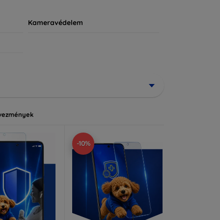
Kameravédelem
vezmények
-10%