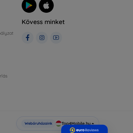
Kövess minket
ályzat
rlás
Top4Mobile.hu
Webáruházaink