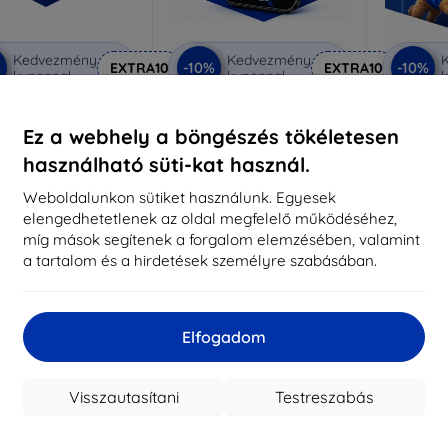
Kedvezmény
Kedvezmény
%
-10%
-10%
EXTRA10
EXTRA10
kuponnal
kuponnal
k
 Privacy védőüveg
3mk Anti-Shock védőüveg
3mk Pur
Ez a webhely a böngészés tökéletesen
éretre készítve
Méretre készítve
Mére
használható süti-kat használ.
7 390 Ft
5 890 Ft
6 651 Ft
5 301 Ft
3
Weboldalunkon sütiket használunk. Egyesek
elengedhetetlenek az oldal megfelelő működéséhez,
aktáron 2 darab
Raktáron > 5 darab
Raktá
míg mások segítenek a forgalom elemzésében, valamint
a tartalom és a hirdetések személyre szabásában.
-10%
-58%
Elfogadom
Visszautasítani
Testreszabás