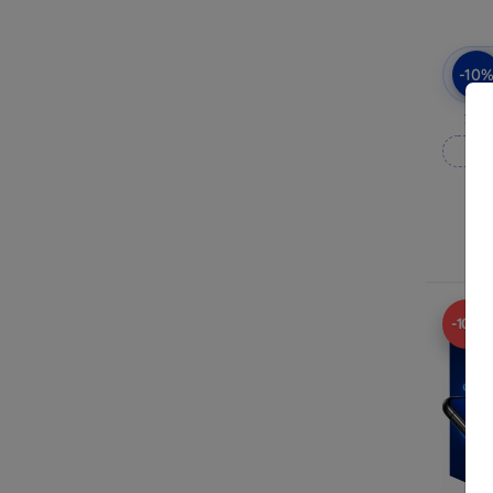
-10
3mk
M
R
-10%