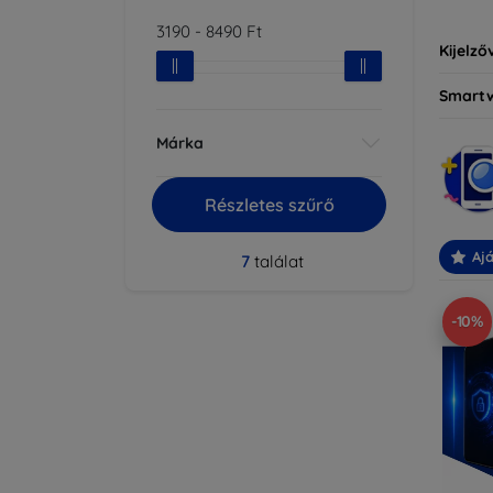
3190
-
8490
Ft
Kijelző
Smart
Márka
Részletes szűrő
Ajá
7
találat
-10%