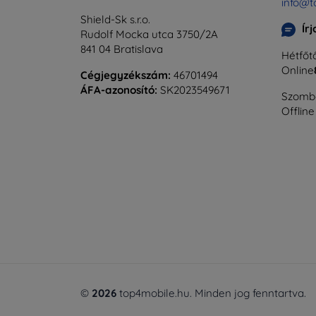
info@t
Shield-Sk s.r.o.
Ír
Rudolf Mocka utca 3750/2A
841 04 Bratislava
Hétfőtő
Online
Cégjegyzékszám:
46701494
ÁFA-azonosító:
SK2023549671
Szomba
Offline
©
2026
top4mobile.hu. Minden jog fenntartva.