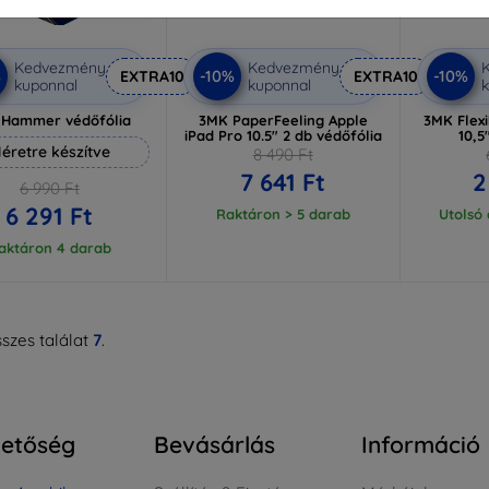
Kedvezmény
Kedvezmény
%
-10%
-10%
EXTRA10
EXTRA10
kuponnal
kuponnal
k
 Hammer védőfólia
3MK PaperFeeling Apple
3MK Flexi
iPad Pro 10.5" 2 db védőfólia
10,5
éretre készítve
8 490 Ft
7 641 Ft
2
6 990 Ft
6 291 Ft
Raktáron > 5 darab
Utolsó
aktáron 4 darab
szes találat
7
.
hetőség
Bevásárlás
Információ