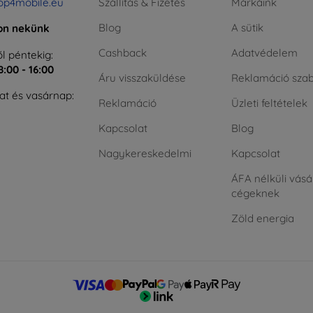
op4mobile.eu
Szállítás & Fizetés
Márkáink
Blog
A sütik
jon nekünk
Cashback
Adatvédelem
l péntekig:
8:00 - 16:00
Áru visszaküldése
Reklamáció szab
t és vasárnap:
Reklamáció
Üzleti feltételek
Kapcsolat
Blog
Nagykereskedelmi
Kapcsolat
ÁFA nélküli vásá
cégeknek
Zöld energia