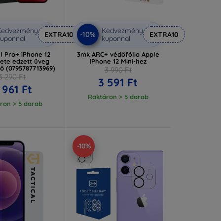
Kedvezmény
Kedvezmény
-10%
EXTRA10
EXTRA10
uponnal
kuponnal
l Pro+ iPhone 12
3mk ARC+ védőfólia Apple
kete edzett üveg
iPhone 12 Mini-hez
dő (0795787713969)
3 990 Ft
3 290 Ft
3 591 Ft
 961 Ft
Raktáron > 5 darab
ron > 5 darab
-10%