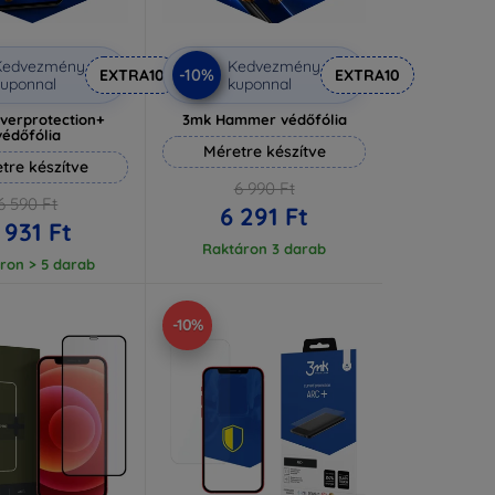
Kedvezmény
Kedvezmény
-10%
EXTRA10
EXTRA10
uponnal
kuponnal
lverprotection+
3mk Hammer védőfólia
védőfólia
Méretre készítve
tre készítve
6 990 Ft
6 590 Ft
6 291 Ft
 931 Ft
Raktáron 3 darab
ron > 5 darab
-10%