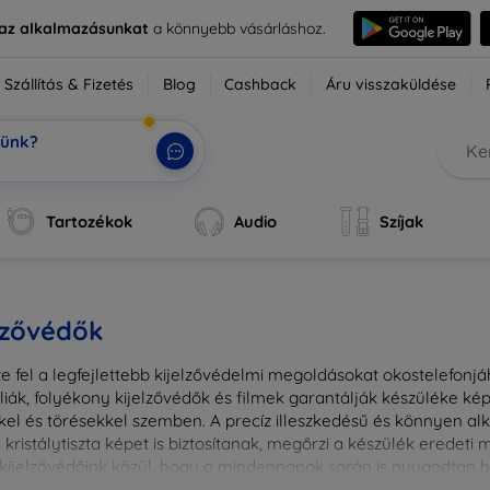
e az alkalmazásunkat
a könnyebb vásárláshoz.
Szállítás & Fizetés
Blog
Cashback
Áru visszaküldése
tünk?
k, a t
|
Tartozékok
Audio
Szíjak
lzővédők
e fel a legfejlettebb kijelzővédelmi megoldásokat okostelefonj
liák, folyékony kijelzővédők és filmek garantálják készüléke k
kel és törésekkel szemben. A precíz illeszkedésű és könnyen a
kristálytiszta képet is biztosítanak, megőrzi a készülék eredeti
ú kijelzővédőink közül, hogy a mindennapok során is nyugodtan h
ől vagy íves kijelzővédelemről, a minőséget szem előtt tartva 