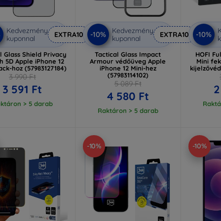
Kedvezmény
Kedvezmény
%
-10%
-10%
EXTRA10
EXTRA10
kuponnal
kuponnal
k
l Glass Shield Privacy
Tactical Glass Impact
HOFI Ful
h 5D Apple iPhone 12
Armour védőüveg Apple
Mini fe
lack-hoz (57983127184)
iPhone 12 Mini-hez
kijelzővé
(57983114102)
3 990 Ft
5 089 Ft
3 591 Ft
2
4 580 Ft
ktáron > 5 darab
Raktá
Raktáron > 5 darab
-10%
-10%