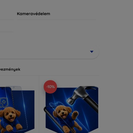
Kameravédelem
vezmények
-10%