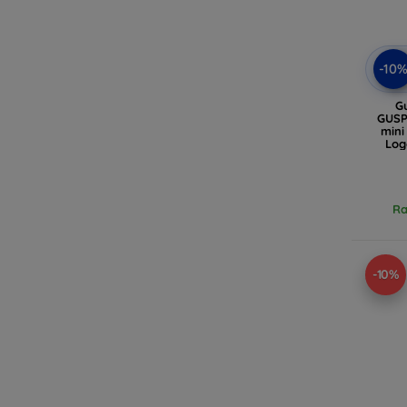
-10
G
GUSP
mini
Log
Ra
-10%