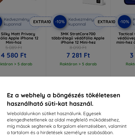
Kedvezmény
Kedvezmény
%
-10%
-10%
EXTRA10
EXTRA10
kuponnal
kuponnal
k
Silky Matt Privacy
3MK StratCore700
Tactical
ólia Apple iPhone 12
többrétegű védőfólia Apple
védőüveg
Mini-hoz
iPhone 12 Mini-hez
mini-hez 
5 089 Ft
8 090 Ft
4 580 Ft
7 281 Ft
3
ktáron > 5 darab
Raktáron > 5 darab
Rakt
-10%
-10%
Ez a webhely a böngészés tökéletesen
használható süti-kat használ.
Weboldalunkon sütiket használunk. Egyesek
elengedhetetlenek az oldal megfelelő működéséhez,
míg mások segítenek a forgalom elemzésében, valamint
a tartalom és a hirdetések személyre szabásában.