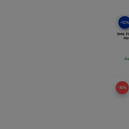
-10
3MK Fl
Min
Ra
-10%