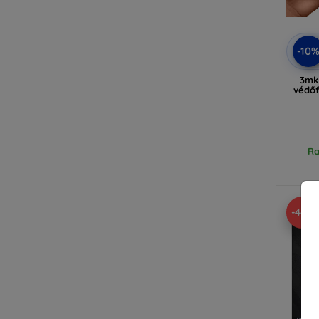
-10
3mk 
védőf
Ra
-44%