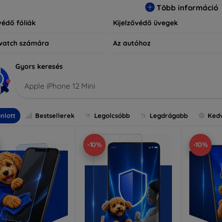
Több információ
védő fóliák
Kijelzővédő üvegek
watch számára
Az autóhoz
Gyors keresés
Apple iPhone 12 Mini
nlott
Bestsellerek
Legolcsóbb
Legdrágabb
Ked
-10%
-10%