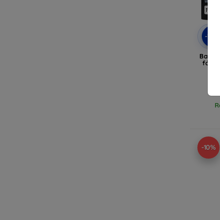
-10
Baseu
fólia
R
-10%