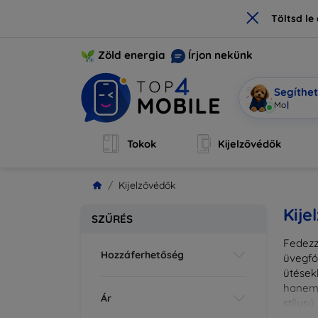
×
Töltsd l
Zöld energia
Írjon nekünk
Segíthe
Mobi vagyo
Tokok
Kijelzővédők
Kijelzővédők
Kije
SZŰRÉS
Fedezz
Hozzáferhetőség
üvegfó
ütések
hanem 
Ár
stílus
fedésr