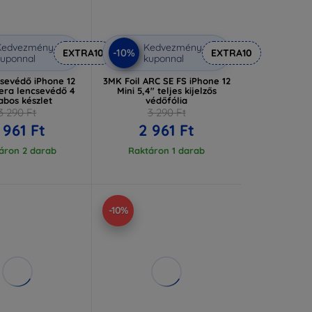
Kedvezmény
Kedvezmény
-10%
EXTRA10
EXTRA10
uponnal
kuponnal
sevédő iPhone 12
3MK Foil ARC SE FS iPhone 12
era lencsevédő 4
Mini 5,4" teljes kijelzős
abos készlet
védőfólia
3 290 Ft
3 290 Ft
 961 Ft
2 961 Ft
áron 2 darab
Raktáron 1 darab
-10%