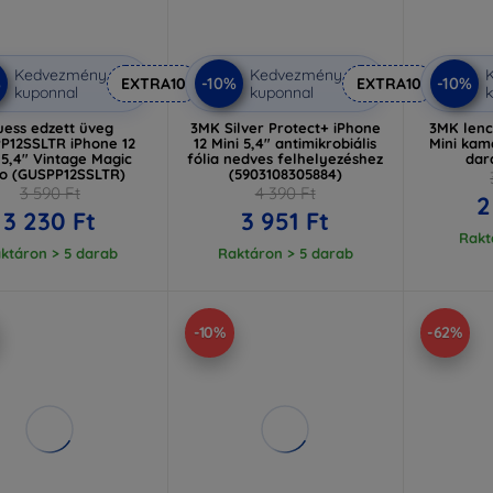
Kedvezmény
Kedvezmény
%
-10%
-10%
EXTRA10
EXTRA10
kuponnal
kuponnal
k
uess edzett üveg
3MK Silver Protect+ iPhone
3MK lenc
P12SSLTR iPhone 12
12 Mini 5,4" antimikrobiális
Mini kam
 5,4" Vintage Magic
fólia nedves felhelyezéshez
dar
o (GUSPP12SSLTR)
(5903108305884)
3 590 Ft
4 390 Ft
2
3 230 Ft
3 951 Ft
Rakt
ktáron > 5 darab
Raktáron > 5 darab
-10%
-62%