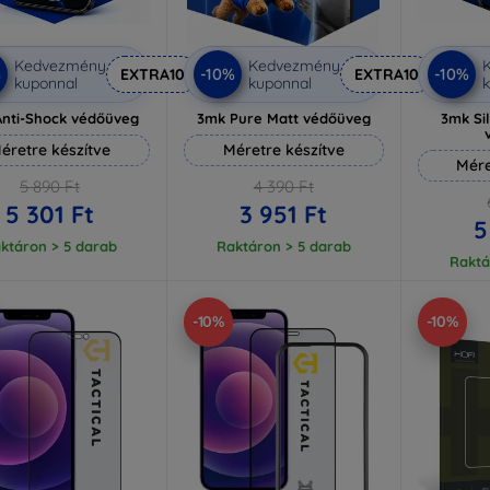
Kedvezmény
Kedvezmény
%
-10%
-10%
EXTRA10
EXTRA10
kuponnal
kuponnal
k
nti-Shock védőüveg
3mk Pure Matt védőüveg
3mk Si
éretre készítve
Méretre készítve
Mére
5 890 Ft
4 390 Ft
5 301 Ft
3 951 Ft
5
ktáron > 5 darab
Raktáron > 5 darab
Raktá
-10%
-10%