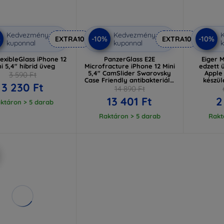
Kedvezmény
Kedvezmény
%
-10%
-10%
EXTRA10
EXTRA10
kuponnal
kuponnal
k
exibleGlass iPhone 12
PanzerGlass E2E
Eiger 
i 5,4" hibrid üveg
Microfracture iPhone 12 Mini
edzett 
5,4" CamSlider Swarovsky
Apple 
3 590 Ft
Case Friendly antibakteriális
készül
3 230 Ft
fekete (2716)
14 890 Ft
13 401 Ft
2
ktáron > 5 darab
Raktáron > 5 darab
Rakt