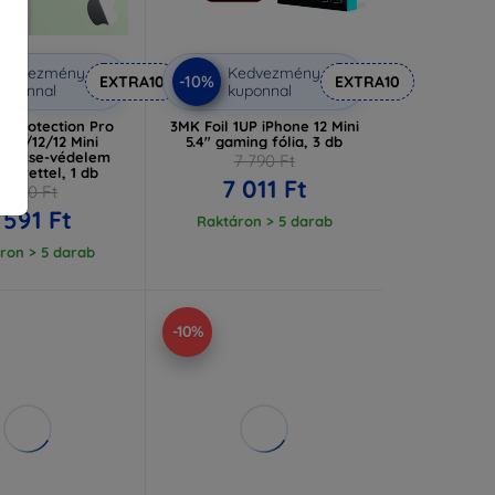
Kedvezmény
Kedvezmény
-10%
EXTRA10
EXTRA10
uponnal
kuponnal
s Protection Pro
3MK Foil 1UP iPhone 12 Mini
 11 /12/12 Mini
5.4" gaming fólia, 3 db
lencse-védelem
7 790 Ft
őkerettel, 1 db
7 011 Ft
3 990 Ft
 591 Ft
Raktáron > 5 darab
ron > 5 darab
-10%