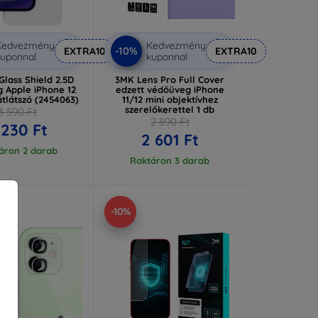
Kedvezmény
Kedvezmény
-10%
EXTRA10
EXTRA10
uponnal
kuponnal
 Glass Shield 2.5D
3MK Lens Pro Full Cover
 Apple iPhone 12
edzett védőüveg iPhone
átlátszó (2454063)
11/12 mini objektívhez
szerelőkerettel 1 db
3 590 Ft
2 890 Ft
 230 Ft
2 601 Ft
áron 2 darab
Raktáron 3 darab
-10%