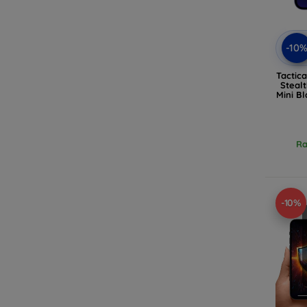
-10
Tactica
Stealt
Mini B
Ra
-10%