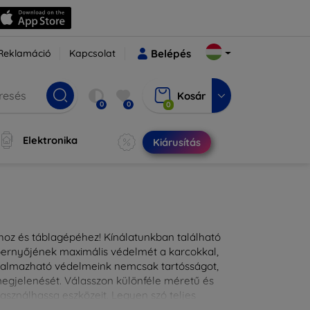
Reklamáció
Kapcsolat
Belépés
Kosár
0
0
0
Elektronika
Kiárusítás
ához és táblagépéhez! Kínálatunkban található
épernyőjének maximális védelmét a karcokkal,
lkalmazható védelmeink nemcsak tartósságot,
 megjelenését. Válasszon különféle méretű és
asználhassa eszközeit. Legyen szó teljes
kínálunk megoldásokat minden eszközre.