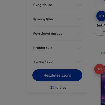
Üveg típusa
-10
Privacy filter
3mk A
M
Povrchová úprava
Hrúbka skla
Ra
Tvrdosť skla
-10%
Részletes szűrő
25
találat