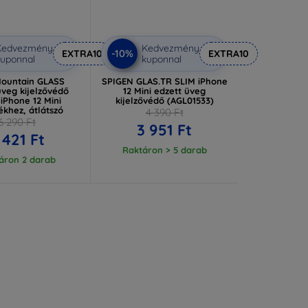
Kedvezmény
Kedvezmény
-10%
EXTRA10
EXTRA10
uponnal
kuponnal
Mountain GLASS
SPIGEN GLAS.TR SLIM iPhone
üveg kijelzővédő
12 Mini edzett üveg
iPhone 12 Mini
kijelzővédő (AGL01533)
ékhez, átlátszó
4 390 Ft
6 290 Ft
3 951 Ft
 421 Ft
Raktáron > 5 darab
áron 2 darab