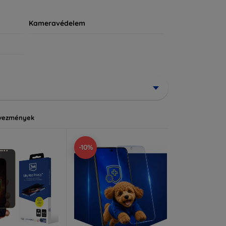
Kameravédelem
vezmények
-10%