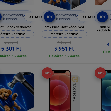
Kedvezmény
Kedvezmény
%
-10%
-10%
EXTRA10
EXTRA10
kuponnal
kuponnal
k
nti-Shock védőüveg
3mk Pure Matt védőüveg
3mk Sil
védőfóli
éretre készítve
Méretre készítve
5 890 Ft
4 390 Ft
4
5 301 Ft
3 951 Ft
Rakt
ktáron > 5 darab
Raktáron > 5 darab
-10%
-10%