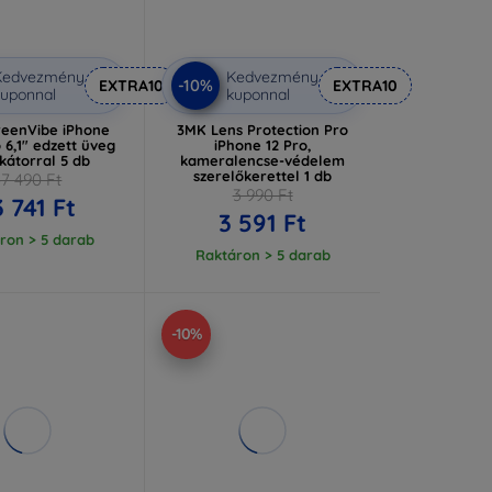
Kedvezmény
Kedvezmény
-10%
EXTRA10
EXTRA10
uponnal
kuponnal
eenVibe iPhone
3MK Lens Protection Pro
o 6,1" edzett üveg
iPhone 12 Pro,
kátorral 5 db
kameralencse-védelem
szerelőkerettel 1 db
37 490 Ft
3 990 Ft
3 741 Ft
3 591 Ft
ron > 5 darab
Raktáron > 5 darab
-10%