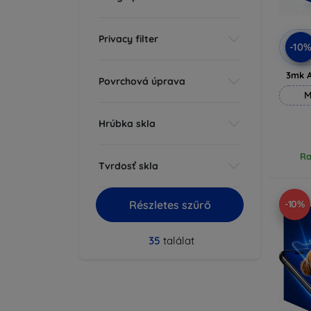
Privacy filter
-10
3mk A
Povrchová úprava
M
Hrúbka skla
Ra
Tvrdosť skla
Részletes szűrő
-10%
35
találat