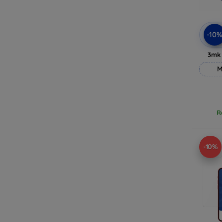
-10
3mk
M
R
-10%