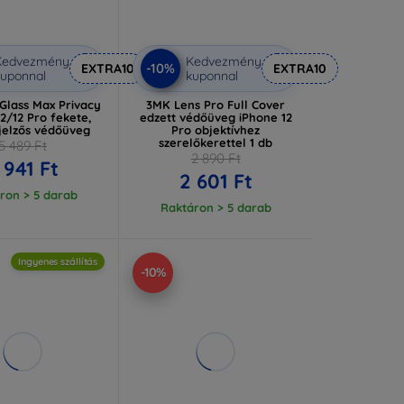
Kedvezmény
Kedvezmény
-10%
EXTRA10
EXTRA10
uponnal
kuponnal
Glass Max Privacy
3MK Lens Pro Full Cover
2/12 Pro fekete,
edzett védőüveg iPhone 12
ijelzős védőüveg
Pro objektívhez
szerelőkerettel 1 db
5 489 Ft
2 890 Ft
 941 Ft
2 601 Ft
ron > 5 darab
Raktáron > 5 darab
Ingyenes szállítás
-10%