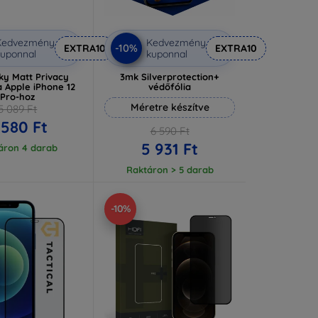
Kedvezmény
Kedvezmény
-10%
EXTRA10
EXTRA10
uponnal
kuponnal
ky Matt Privacy
3mk Silverprotection+
a Apple iPhone 12
védőfólia
Pro-hoz
Méretre készítve
5 089 Ft
 580 Ft
6 590 Ft
5 931 Ft
áron 4 darab
Raktáron > 5 darab
-10%