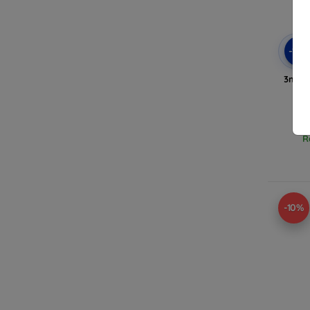
-10
3mk A
iPh
R
-10%