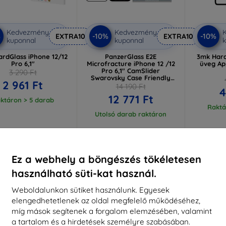
Kedvezmény
Kedvezmény
%
-10%
-10%
EXTRA10
EXTRA10
kuponnal
kuponnal
k
rdGlass iPhone 12/12
PanzerGlass E2E
3mk Hard
Pro 6,1"
Microfracture iPhone 12 /12
üveg Ap
Pro 6,1" CamSlider
3 290 Ft
Swarovsky Case Friendly
2 961 Ft
Antibakteriális fekete (2717)
14 190 Ft
4
12 771 Ft
ktáron > 5 darab
Raktá
Utolsó darab raktáron
-10%
-10%
Ez a webhely a böngészés tökéletesen
használható süti-kat használ.
Weboldalunkon sütiket használunk. Egyesek
elengedhetetlenek az oldal megfelelő működéséhez,
míg mások segítenek a forgalom elemzésében, valamint
a tartalom és a hirdetések személyre szabásában.