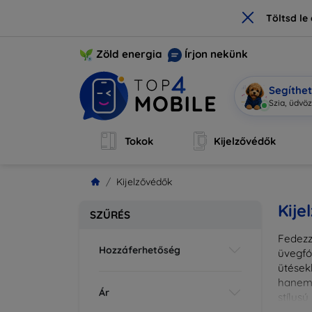
×
Töltsd l
Zöld energia
Írjon nekünk
Segíthe
Mobi vagy
Tokok
Kijelzővédők
Kijelzővédők
Kije
SZŰRÉS
Fedezz
Hozzáferhetőség
üvegfó
ütések
hanem 
Ár
stílus
fedésr