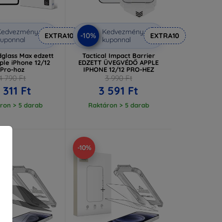
Kedvezmény
Kedvezmény
-10%
EXTRA10
EXTRA10
uponnal
kuponnal
glass Max edzett
Tactical Impact Barrier
ple iPhone 12/12
EDZETT ÜVEGVÉDŐ APPLE
Pro-hoz
IPHONE 12/12 PRO-HEZ
4 790 Ft
3 990 Ft
 311 Ft
3 591 Ft
ron > 5 darab
Raktáron > 5 darab
-10%