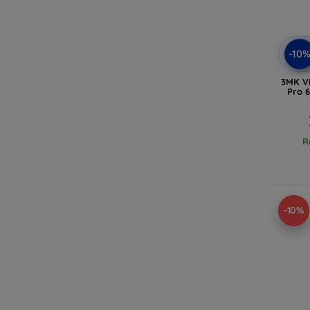
-10
3MK Vi
Pro 6
R
-10%