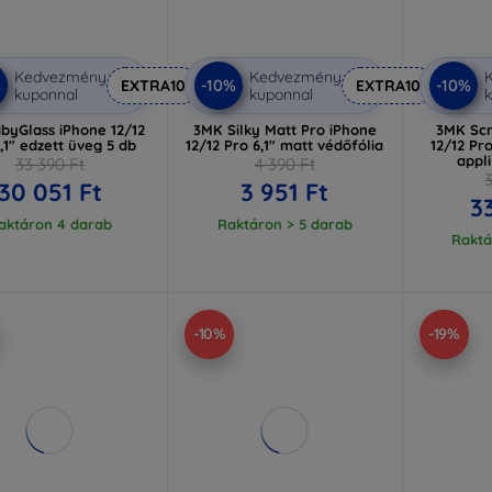
Kedvezmény
Kedvezmény
%
-10%
-10%
EXTRA10
EXTRA10
kuponnal
kuponnal
k
byGlass iPhone 12/12
3MK Silky Matt Pro iPhone
3MK Scr
,1" edzett üveg 5 db
12/12 Pro 6,1" matt védőfólia
12/12 Pr
appli
33 390 Ft
4 390 Ft
30 051 Ft
3 951 Ft
3
aktáron 4 darab
Raktáron > 5 darab
Raktá
-10%
-19%