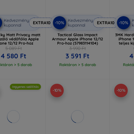
Kedvezmény
Kedvezmény
%
-10%
-10%
EXTRA10
EXTRA10
kuponnal
kuponnal
k
lky Matt Privacy matt
Tactical Glass Impact
3MK Hard
izáló védőfólia Apple
Armour Apple iPhone 12/12
iPhone 1
one 12/12 Pro-hoz
Pro-hoz (57983114104)
teljes k
5 089 Ft
3 990 Ft
4 580 Ft
3 591 Ft
4
ktáron > 5 darab
Raktáron > 5 darab
Raktá
Ingyenes szállítás
-10%
-10%