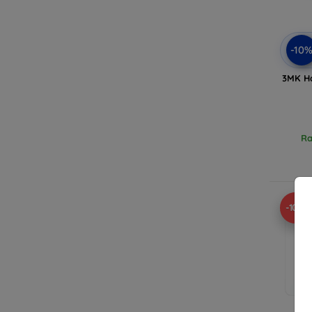
-10
3MK Ha
Ra
-10%