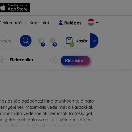
Reklamáció
Kapcsolat
Belépés
Kosár
0
0
0
Elektronika
Kiárusítás
ához és táblagépéhez! Kínálatunkban található
épernyőjének maximális védelmét a karcokkal,
lkalmazható védelmeink nemcsak tartósságot,
 megjelenését. Válasszon különféle méretű és
asználhassa eszközeit. Legyen szó teljes
kínálunk megoldásokat minden eszközre.