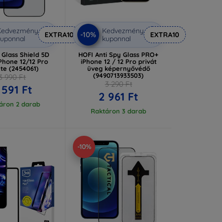
Kedvezmény
Kedvezmény
-10%
EXTRA10
EXTRA10
uponnal
kuponnal
l Glass Shield 5D
HOFI Anti Spy Glass PRO+
Phone 12/12 Pro
iPhone 12 / 12 Pro privát
te (2454061)
üveg képernyővédő
(9490713933503)
3 990 Ft
3 290 Ft
 591 Ft
2 961 Ft
áron 2 darab
Raktáron 3 darab
-10%