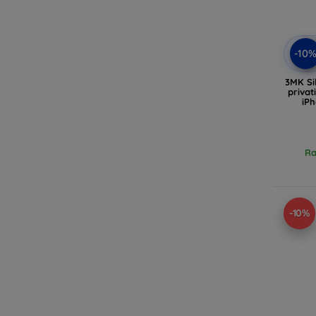
-10
3MK Si
privat
iPh
Ra
-10%