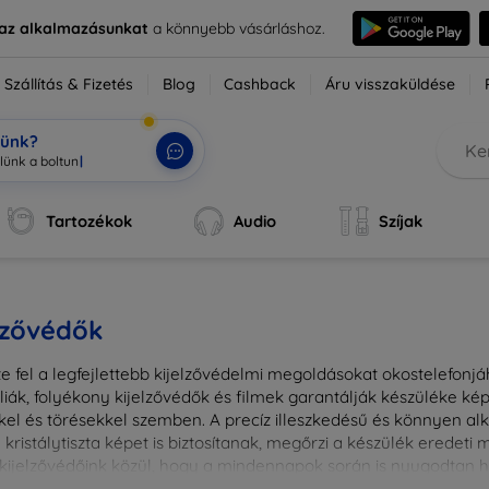
e az alkalmazásunkat
a könnyebb vásárláshoz.
Szállítás & Fizetés
Blog
Cashback
Áru visszaküldése
tünk?
ok
|
Tartozékok
Audio
Szíjak
lzővédők
e fel a legfejlettebb kijelzővédelmi megoldásokat okostelefonj
liák, folyékony kijelzővédők és filmek garantálják készüléke k
kel és törésekkel szemben. A precíz illeszkedésű és könnyen a
kristálytiszta képet is biztosítanak, megőrzi a készülék eredeti
ú kijelzővédőink közül, hogy a mindennapok során is nyugodtan h
ől vagy íves kijelzővédelemről, a minőséget szem előtt tartva 