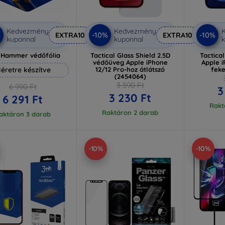
Kedvezmény
Kedvezmény
%
-10%
-10%
EXTRA10
EXTRA10
kuponnal
kuponnal
k
 Hammer védőfólia
Tactical Glass Shield 2.5D
Tactica
védőüveg Apple iPhone
Apple i
éretre készítve
12/12 Pro-hoz átlátszó
feke
(2454064)
3 590 Ft
6 990 Ft
3
3 230 Ft
6 291 Ft
Rakt
Raktáron 2 darab
aktáron 3 darab
-10%
-10%