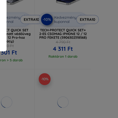
Kedvezmény
Kedvezmény
-10%
EXTRA10
EXTRA10
uponnal
kuponnal
OTECT QUICK SET
TECH-PROTECT QUICK SET+
-os matt védőüveg
2-ES CSOMAG IPHONE 12 / 12
12 / 12 Pro-hoz
PRO FEKETE (5906302318568)
(privacy)
4 790 Ft
5 890 Ft
4 311 Ft
 301 Ft
Raktáron 1 darab
ron > 5 darab
-10%