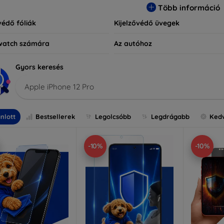
Több információ
védő fóliák
Kijelzővédő üvegek
watch számára
Az autóhoz
Gyors keresés
Apple iPhone 12 Pro
nlott
Bestsellerek
Legolcsóbb
Legdrágabb
Ked
-10%
-10%