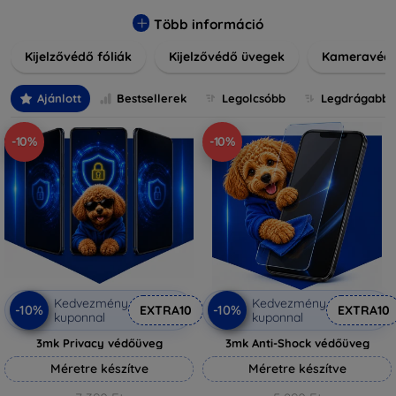
könnyen alkalmazható védelmeink nemcsak tartósságot,
hanem kristálytiszta képet is biztosítanak, megőrzi a
Több információ
készülék eredeti megjelenését. Válasszon különféle méretű
Kijelzővédő fóliák
Kijelzővédő üvegek
Kameravéd
és stílusú kijelzővédőink közül, hogy a mindennapok során is
nyugodtan használhassa eszközeit. Legyen szó teljes
fedésről vagy íves kijelzővédelemről, a minőséget szem
Ajánlott
Bestsellerek
Legolcsóbb
Legdrágabb
előtt tartva kínálunk megoldásokat minden eszközre.
-10%
-10%
Kedvezmény
Kedvezmény
-10%
-10%
EXTRA10
EXTRA10
kuponnal
kuponnal
3mk Privacy védőüveg
3mk Anti-Shock védőüveg
Méretre készítve
Méretre készítve