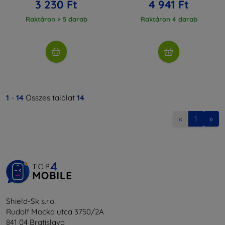
3 230 Ft
4 941 Ft
Raktáron > 5 darab
Raktáron 4 darab
1
-
14
Összes találat
14
.
«
1
»
Shield-Sk s.r.o.
Rudolf Mocka utca 3750/2A
841 04 Bratislava