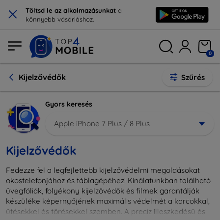
×
Töltsd le az alkalmazásunkat
a
könnyebb vásárláshoz.
0
Kijelzővédők
Szűrés
Gyors keresés
Apple iPhone 7 Plus / 8 Plus
Kijelzővédők
Fedezze fel a legfejlettebb kijelzővédelmi megoldásokat
okostelefonjához és táblagépéhez! Kínálatunkban található
üvegfóliák, folyékony kijelzővédők és filmek garantálják
készüléke képernyőjének maximális védelmét a karcokkal,
ütésekkel és törésekkel szemben. A precíz illeszkedésű és