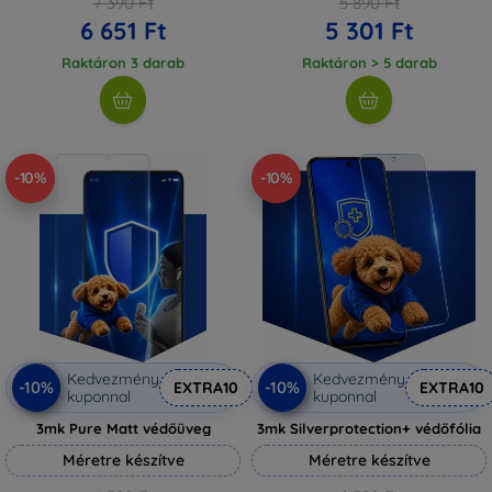
7 390 Ft
5 890 Ft
6 651 Ft
5 301 Ft
Raktáron 3 darab
Raktáron > 5 darab
-10%
-10%
Kedvezmény
Kedvezmény
-10%
-10%
EXTRA10
EXTRA10
kuponnal
kuponnal
3mk Pure Matt védőüveg
3mk Silverprotection+ védőfólia
Méretre készítve
Méretre készítve