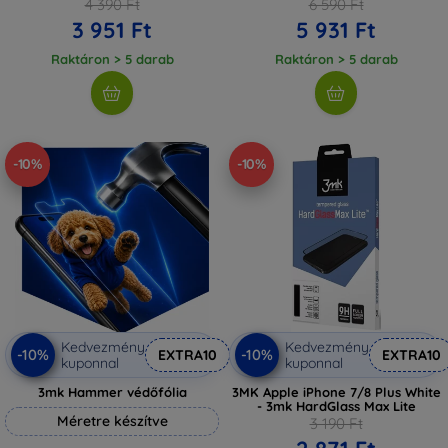
4 390 Ft
6 590 Ft
3 951 Ft
5 931 Ft
Raktáron > 5 darab
Raktáron > 5 darab
-10%
-10%
Kedvezmény
Kedvezmény
-10%
-10%
EXTRA10
EXTRA10
kuponnal
kuponnal
3mk Hammer védőfólia
3MK Apple iPhone 7/8 Plus White
- 3mk HardGlass Max Lite
Méretre készítve
3 190 Ft