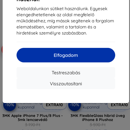
3 230 Ft
2 871 Ft
Weboldalunkon sütiket használunk. Egyesek
Raktáron > 5 darab
Raktáron 2 darab
elengedhetetlenek az oldal megfelelő
működéséhez, míg mások segítenek a forgalom
elemzésében, valamint a tartalom és a
hirdetések személyre szabásában.
-10%
-10%
Elfogadom
Testreszabás
Visszautasítani
Kedvezmény
Kedvezmény
-10%
-10%
EXTRA10
EXTRA10
kuponnal
kuponnal
3MK Apple iPhone 7 Plus/8 Plus -
3MK FlexibleGlass hibrid üveg
3mk lencsevédő
iPhone 8 Plushoz
3 190 Ft
3 590 Ft