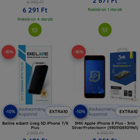
2 871 Ft
6 990 Ft
6 291 Ft
Raktáron 1 darab
Raktáron 4 darab
-10%
-10%
Kedvezmény
Kedvezmény
-10%
-10%
EXTRA10
EXTRA10
kuponnal
kuponnal
Beline edzett üveg 5D iPhone 7/8
3MK Apple iPhone 8 Plus - 3mk
Plus
SilverProtection+ (5903108301961)
2 890 Ft
4 390 Ft