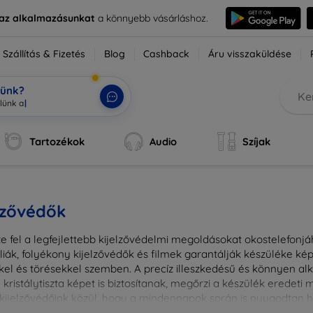
e az alkalmazásunkat
a könnyebb vásárláshoz.
Szállítás & Fizetés
Blog
Cashback
Áru visszaküldése
tünk?
Tartozékok
Audio
Szíjak
lzővédők
e fel a legfejlettebb kijelzővédelmi megoldásokat okostelefonj
liák, folyékony kijelzővédők és filmek garantálják készüléke k
kel és törésekkel szemben. A precíz illeszkedésű és könnyen a
kristálytiszta képet is biztosítanak, megőrzi a készülék eredeti
ú kijelzővédőink közül, hogy a mindennapok során is nyugodtan h
ől vagy íves kijelzővédelemről, a minőséget szem előtt tartva 