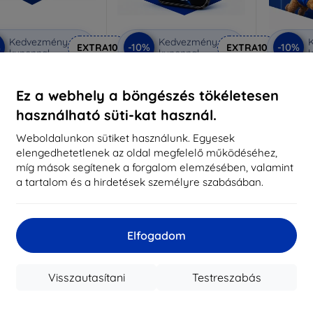
Kedvezmény
Kedvezmény
%
-10%
-10%
EXTRA10
EXTRA10
kuponnal
kuponnal
k
 Privacy védőüveg
3mk Anti-Shock védőüveg
3mk Pur
Ez a webhely a böngészés tökéletesen
éretre készítve
Méretre készítve
Mére
használható süti-kat használ.
7 290 Ft
5 790 Ft
6 561 Ft
5 211 Ft
3
Weboldalunkon sütiket használunk. Egyesek
elengedhetetlenek az oldal megfelelő működéséhez,
aktáron 3 darab
Raktáron > 5 darab
Raktá
míg mások segítenek a forgalom elemzésében, valamint
a tartalom és a hirdetések személyre szabásában.
-63%
Elfogadom
Visszautasítani
Testreszabás