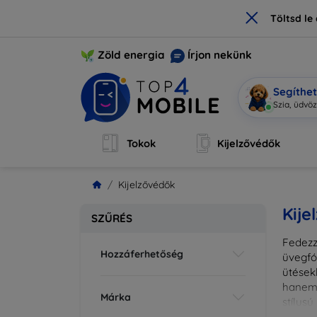
×
Töltsd l
Zöld energia
Írjon nekünk
Segíthe
Mobi
|
Tokok
Kijelzővédők
Kijelzővédők
Kije
SZŰRÉS
Fedezz
Hozzáferhetőség
üvegfó
ütések
hanem 
Márka
stílus
fedésr