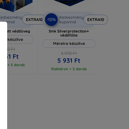
Kedvezmény
Kedvezmény
-10%
EXTRA10
EXTRA10
uponnal
kuponnal
e Matt védőüveg
3mk Silverprotection+
védőfólia
tre készítve
Méretre készítve
4 390 Ft
6 590 Ft
 951 Ft
5 931 Ft
ron > 5 darab
Raktáron > 5 darab