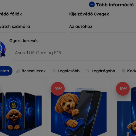
Több információ
védő fóliák
Kijelzővédő üvegek
watch számára
Az autóhoz
Gyors keresés
Asus TUF Gaming F15
nlott
Bestsellerek
Legolcsóbb
Legdrágabb
Ked
-10%
-10%