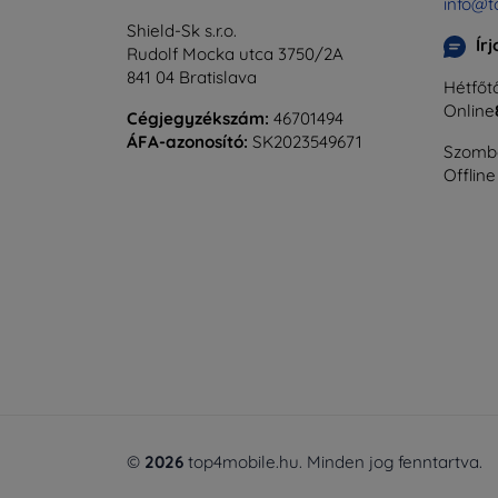
info@t
Shield-Sk s.r.o.
Ír
Rudolf Mocka utca 3750/2A
841 04 Bratislava
Hétfőtő
Online
Cégjegyzékszám:
46701494
ÁFA-azonosító:
SK2023549671
Szomba
Offline
©
2026
top4mobile.hu. Minden jog fenntartva.