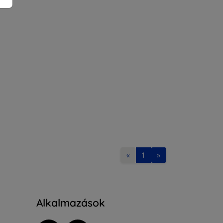
«
1
»
Alkalmazások