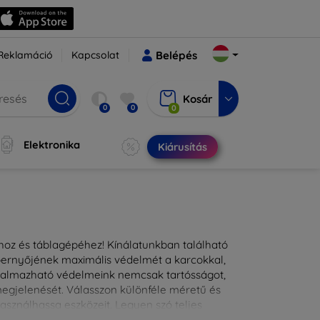
Reklamáció
Kapcsolat
Belépés
Kosár
0
0
0
Elektronika
Kiárusítás
ához és táblagépéhez! Kínálatunkban található
épernyőjének maximális védelmét a karcokkal,
lkalmazható védelmeink nemcsak tartósságot,
 megjelenését. Válasszon különféle méretű és
asználhassa eszközeit. Legyen szó teljes
kínálunk megoldásokat minden eszközre.