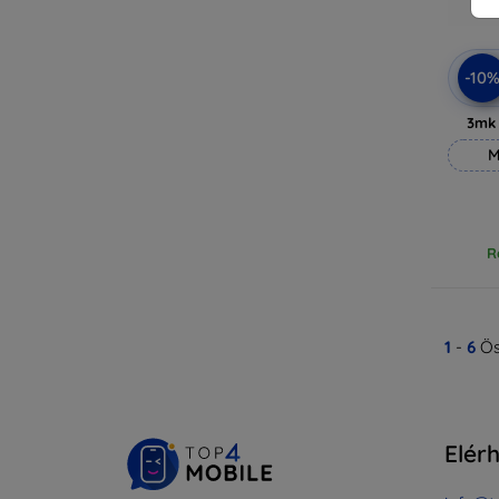
-10
3mk
M
R
1
-
6
Ös
Elér