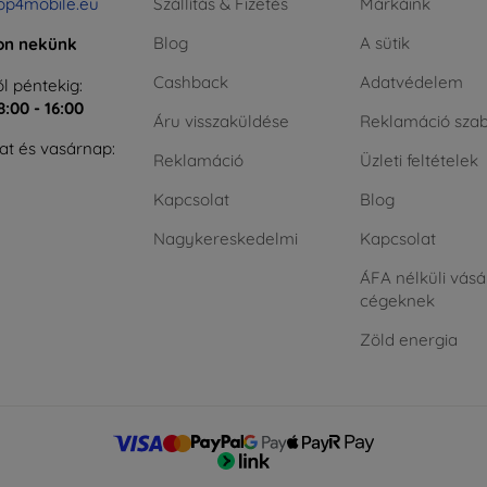
op4mobile.eu
Szállítás & Fizetés
Márkáink
Blog
A sütik
jon nekünk
Cashback
Adatvédelem
l péntekig:
8:00 - 16:00
Áru visszaküldése
Reklamáció szab
t és vasárnap:
Reklamáció
Üzleti feltételek
Kapcsolat
Blog
Nagykereskedelmi
Kapcsolat
ÁFA nélküli vásá
cégeknek
Zöld energia