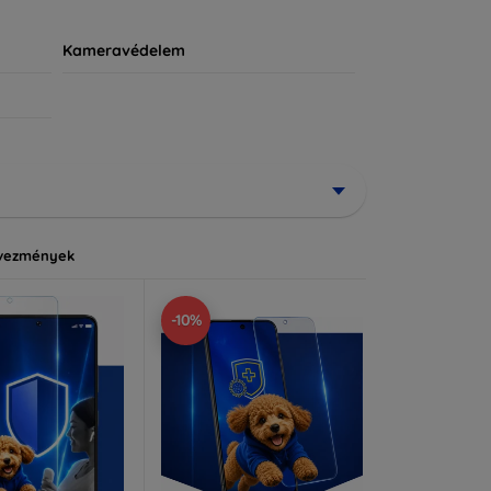
Kameravédelem
vezmények
-10%