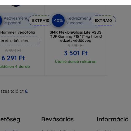
Kedvezmény
Kedvezmény
%
-10%
EXTRA10
EXTRA10
kuponnal
kuponnal
 Hammer védőfólia
3MK FlexibleGlass Lite ASUS
TUF Gaming F15 17"-ig hibrid
éretre készítve
edzett védőüveg
9 390 Ft
6 990 Ft
3 501 Ft
6 291 Ft
Utolsó darab raktáron
aktáron 4 darab
szes találat
6
.
hetőség
Bevásárlás
Információ