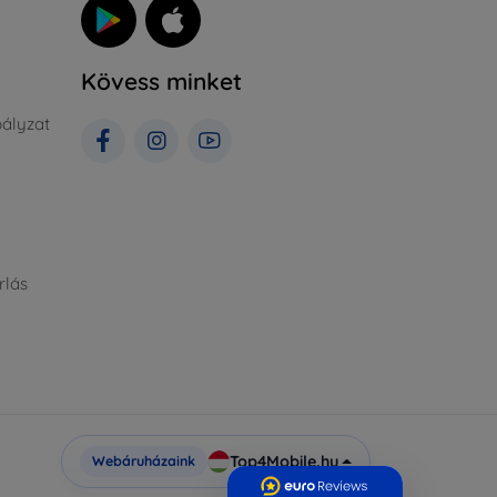
Kövess minket
ályzat
rlás
Top4Mobile.hu
Webáruházaink