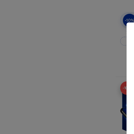
-10
3mk
M
R
-10%