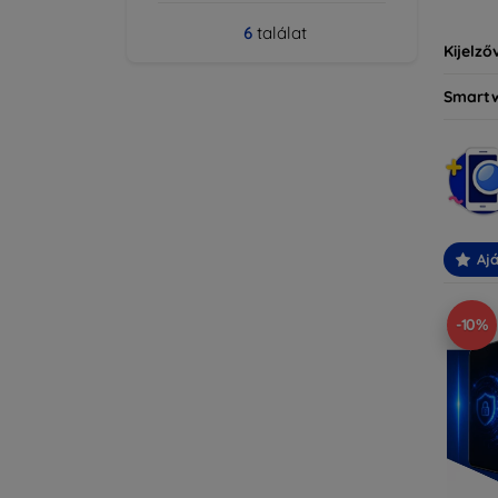
6
találat
Kijelző
Smart
Ajá
-10%