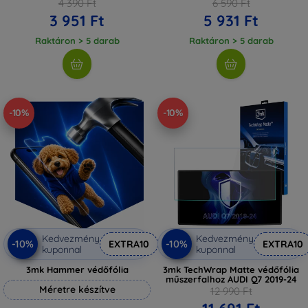
4 390 Ft
6 590 Ft
3 951 Ft
5 931 Ft
Raktáron > 5 darab
Raktáron > 5 darab
-10%
-10%
Kedvezmény
Kedvezmény
-10%
-10%
EXTRA10
EXTRA10
kuponnal
kuponnal
3mk Hammer védőfólia
3mk TechWrap Matte védőfólia
műszerfalhoz AUDI Q7 2019-24
Méretre készítve
12 990 Ft