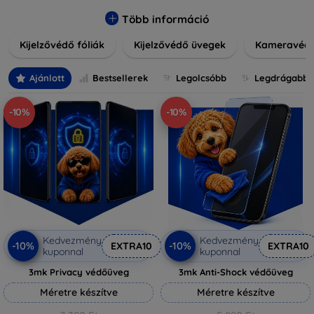
könnyen alkalmazható védelmeink nemcsak tartósságot,
hanem kristálytiszta képet is biztosítanak, megőrzi a
Több információ
készülék eredeti megjelenését. Válasszon különféle méretű
Kijelzővédő fóliák
Kijelzővédő üvegek
Kameravéd
és stílusú kijelzővédőink közül, hogy a mindennapok során is
nyugodtan használhassa eszközeit. Legyen szó teljes
fedésről vagy íves kijelzővédelemről, a minőséget szem
Ajánlott
Bestsellerek
Legolcsóbb
Legdrágabb
előtt tartva kínálunk megoldásokat minden eszközre.
-10%
-10%
Kedvezmény
Kedvezmény
-10%
-10%
EXTRA10
EXTRA10
kuponnal
kuponnal
3mk Privacy védőüveg
3mk Anti-Shock védőüveg
Méretre készítve
Méretre készítve