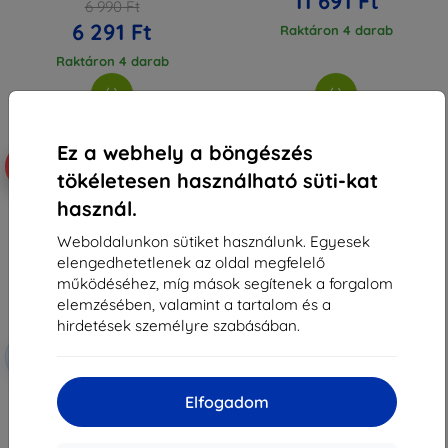
11 691 Ft
6 990 Ft
6 291 Ft
Raktáron 4 darab
Raktáron 4 darab
Ez a webhely a böngészés
-10%
tökéletesen használható süti-kat
használ.
Weboldalunkon sütiket használunk. Egyesek
elengedhetetlenek az oldal megfelelő
működéséhez, míg mások segítenek a forgalom
elemzésében, valamint a tartalom és a
hirdetések személyre szabásában.
Kedvezmény
-10%
EXTRA10
kuponnal
3mk TechWrap Matte Központi
Elfogadom
kijelző matt védőfólia AUDI Q7
2019-24-hez
12 990 Ft