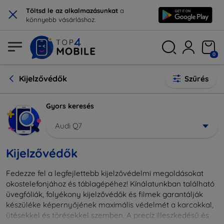
×
Töltsd le az alkalmazásunkat
a
könnyebb vásárláshoz.
0
Kijelzővédők
Szűrés
Gyors keresés
Audi Q7
Kijelzővédők
Fedezze fel a legfejlettebb kijelzővédelmi megoldásokat
okostelefonjához és táblagépéhez! Kínálatunkban található
üvegfóliák, folyékony kijelzővédők és filmek garantálják
készüléke képernyőjének maximális védelmét a karcokkal,
ütésekkel és törésekkel szemben. A precíz illeszkedésű és