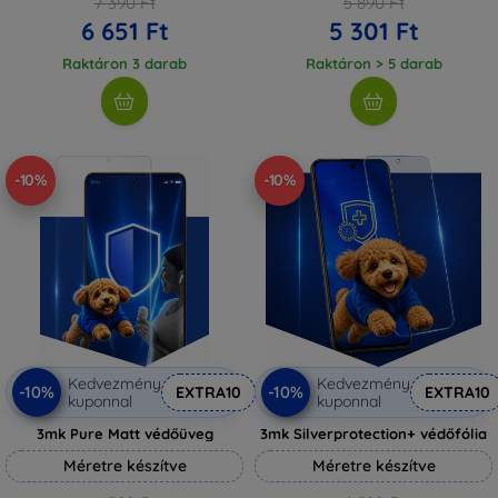
7 390 Ft
5 890 Ft
6 651 Ft
5 301 Ft
Raktáron 3 darab
Raktáron > 5 darab
-10%
-10%
Kedvezmény
Kedvezmény
-10%
-10%
EXTRA10
EXTRA10
kuponnal
kuponnal
3mk Pure Matt védőüveg
3mk Silverprotection+ védőfólia
Méretre készítve
Méretre készítve