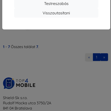
11 691 Ft
Testreszabás
Raktáron > 5 darab
Visszautasítani
1
-
7
Összes találat
7
.
«
1
»
Shield-Sk s.r.o.
Rudolf Mocka utca 3750/2A
841 04 Bratislava