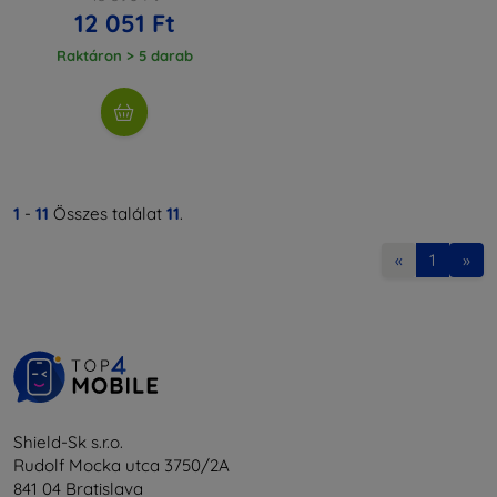
12 051 Ft
Raktáron > 5 darab
1
-
11
Összes találat
11
.
«
1
»
Shield-Sk s.r.o.
Rudolf Mocka utca 3750/2A
841 04 Bratislava