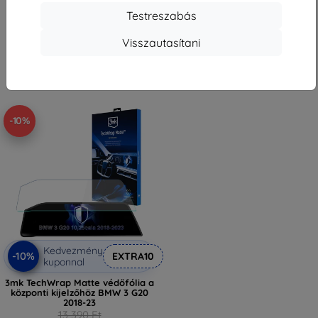
16 101 Ft
12 051 Ft
Testreszabás
Raktáron > 5 darab
Raktáron 1 darab
Visszautasítani
-10%
Kedvezmény
-10%
EXTRA10
kuponnal
3mk TechWrap Matte védőfólia a
központi kijelzőhöz BMW 3 G20
2018-23
13 390 Ft