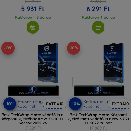
6 590 Ft
6 990 Ft
5 931 Ft
6 291 Ft
Raktáron > 5 darab
Raktáron 4 darab
-10%
-10%
Kedvezmény
Kedvezmény
-10%
-10%
EXTRA10
EXTRA10
kuponnal
kuponnal
3mk TechWrap Matte védőfólia a
3mk TechWrap Matte Központi
központi kijelzőhöz BMW 3 G20 FL
kijelző matt védőfólia BMW 3 G21
Sensor 2022-26
FL 2022-26-hoz
17 889 Ft
17 889 Ft