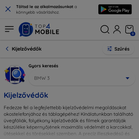
×
Töltsd le az alkalmazásunkat
a
könnyebb vásárláshoz.
0
Kijelzővédők
Szűrés
Gyors keresés
BMW 3
Kijelzővédők
Fedezze fel a legfejlettebb kijelzővédelmi megoldásokat
okostelefonjához és táblagépéhez! Kínálatunkban található
üvegfóliák, folyékony kijelzővédők és filmek garantálják
készüléke képernyőjének maximális védelmét a karcokkal,
ütésekkel és törésekkel szemben. A precíz illeszkedésű és