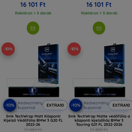
16 101 Ft
16 101 Ft
Raktáron > 5 darab
Raktáron > 5 darab
-10%
-10%
Kedvezmény
Kedvezmény
-10%
-10%
EXTRA10
EXTRA10
kuponnal
kuponnal
3mk TechWrap Matt Központi
3mk TechWrap Matte védőfólia a
Kijelző Védőfólia BMW 3 G20 FL
központi kijelzőhöz BMW 3
2022-26
Touring G21 FL 2022-2026
17 889 Ft
17 889 Ft