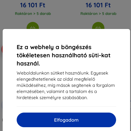
16 101 Ft
16 101 Ft
Raktáron > 5 darab
Raktáron > 5 darab
Ez a webhely a böngészés
-10%
-10%
tökéletesen használható süti-kat
használ.
Weboldalunkon sütiket használunk. Egyesek
elengedhetetlenek az oldal megfelelő
működéséhez, míg mások segítenek a forgalom
elemzésében, valamint a tartalom és a
hirdetések személyre szabásában.
Kedvezmény
Kedvezmény
-10%
-10%
EXTRA10
EXTRA10
kuponnal
kuponnal
3mk TechWrap Matte Központi
3mk TechWrap Matte Központi
Elfogadom
kijelző matt védőfólia BMW 3 G21
kijelző matt védőfólia BMW 3 G20
FL Sensor 2022-26-hoz
2018-22-hez
17 889 Ft
13 390 Ft