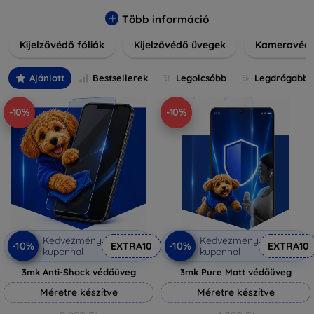
könnyen alkalmazható védelmeink nemcsak tartósságot,
hanem kristálytiszta képet is biztosítanak, megőrzi a
Több információ
készülék eredeti megjelenését. Válasszon különféle méretű
Kijelzővédő fóliák
Kijelzővédő üvegek
Kameravéd
és stílusú kijelzővédőink közül, hogy a mindennapok során is
nyugodtan használhassa eszközeit. Legyen szó teljes
fedésről vagy íves kijelzővédelemről, a minőséget szem
Ajánlott
Bestsellerek
Legolcsóbb
Legdrágabb
előtt tartva kínálunk megoldásokat minden eszközre.
-10%
-10%
Kedvezmény
Kedvezmény
-10%
-10%
EXTRA10
EXTRA10
kuponnal
kuponnal
3mk Anti-Shock védőüveg
3mk Pure Matt védőüveg
Méretre készítve
Méretre készítve