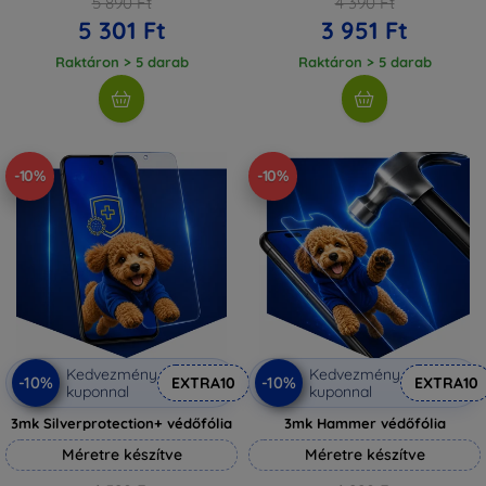
5 890 Ft
4 390 Ft
5 301 Ft
3 951 Ft
Raktáron > 5 darab
Raktáron > 5 darab
-10%
-10%
Kedvezmény
Kedvezmény
-10%
-10%
EXTRA10
EXTRA10
kuponnal
kuponnal
3mk Silverprotection+ védőfólia
3mk Hammer védőfólia
Méretre készítve
Méretre készítve