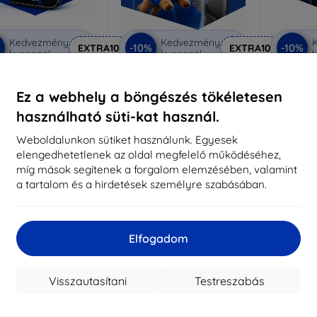
Kedvezmény
Kedvezmény
%
-10%
-10%
EXTRA10
EXTRA10
kuponnal
kuponnal
k
nti-Shock védőüveg
3mk Pure Matt védőüveg
3mk Si
Ez a webhely a böngészés tökéletesen
éretre készítve
Méretre készítve
Mére
használható süti-kat használ.
5 890 Ft
4 390 Ft
5 301 Ft
3 951 Ft
Weboldalunkon sütiket használunk. Egyesek
5
elengedhetetlenek az oldal megfelelő működéséhez,
ktáron > 5 darab
Raktáron > 5 darab
míg mások segítenek a forgalom elemzésében, valamint
Raktá
a tartalom és a hirdetések személyre szabásában.
Elfogadom
Visszautasítani
Testreszabás