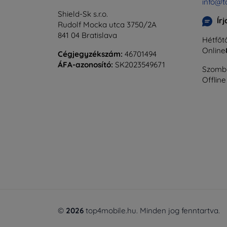
info@t
Shield-Sk s.r.o.
Ír
Rudolf Mocka utca 3750/2A
841 04 Bratislava
Hétfőtő
Online
Cégjegyzékszám:
46701494
ÁFA-azonosító:
SK2023549671
Szomba
Offline
©
2026
top4mobile.hu. Minden jog fenntartva.