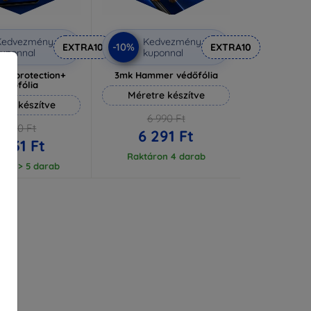
Kedvezmény
Kedvezmény
-10%
EXTRA10
EXTRA10
uponnal
kuponnal
lverprotection+
3mk Hammer védőfólia
védőfólia
Méretre készítve
tre készítve
6 990 Ft
6 590 Ft
6 291 Ft
 931 Ft
Raktáron 4 darab
ron > 5 darab