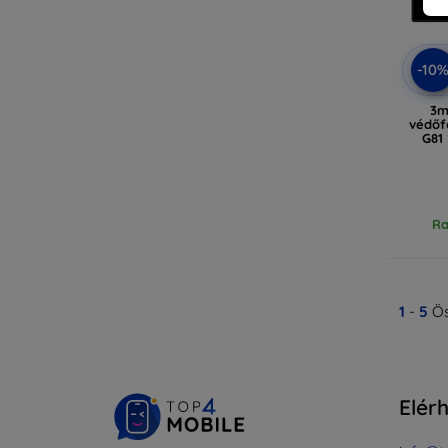
-10
3m
védőf
G81
Ra
1
-
5
Ös
Elér