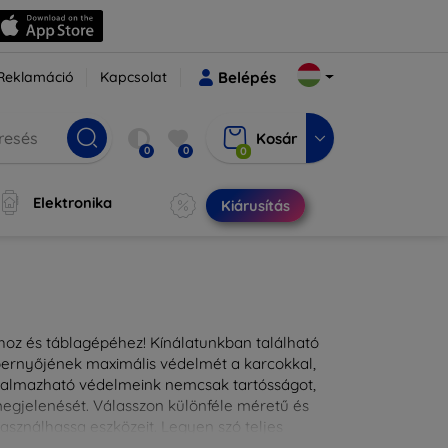
Reklamáció
Kapcsolat
Belépés
Kosár
0
0
0
Elektronika
Kiárusítás
ához és táblagépéhez! Kínálatunkban található
épernyőjének maximális védelmét a karcokkal,
lkalmazható védelmeink nemcsak tartósságot,
 megjelenését. Válasszon különféle méretű és
asználhassa eszközeit. Legyen szó teljes
kínálunk megoldásokat minden eszközre.