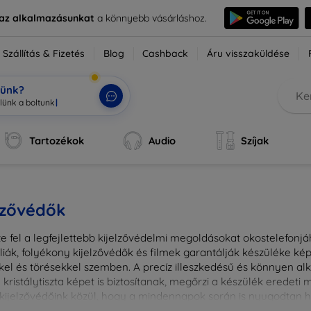
e az alkalmazásunkat
a könnyebb vásárláshoz.
Szállítás & Fizetés
Blog
Cashback
Áru visszaküldése
tünk?
Tartozékok
Audio
Szíjak
lzővédők
e fel a legfejlettebb kijelzővédelmi megoldásokat okostelefonj
liák, folyékony kijelzővédők és filmek garantálják készüléke k
kel és törésekkel szemben. A precíz illeszkedésű és könnyen a
kristálytiszta képet is biztosítanak, megőrzi a készülék eredeti
ú kijelzővédőink közül, hogy a mindennapok során is nyugodtan h
ől vagy íves kijelzővédelemről, a minőséget szem előtt tartva 