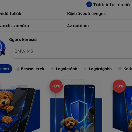
Több információ
védő fóliák
Kijelzővédő üvegek
watch számára
Az autóhoz
Gyors keresés
BMW M3
nlott
Bestsellerek
Legolcsóbb
Legdrágabb
Ked
-10%
-10%