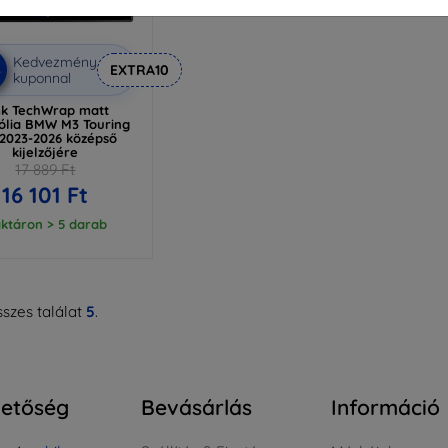
Kedvezmény
%
EXTRA10
kuponnal
k TechWrap matt
ólia BMW M3 Touring
 2023-2026 középső
kijelzőjére
17 889 Ft
16 101 Ft
ktáron > 5 darab
szes találat
5
.
hetőség
Bevásárlás
Információ