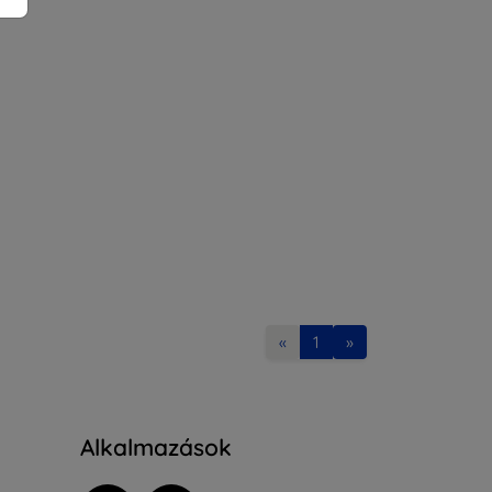
«
1
»
Alkalmazások