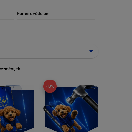
Kameravédelem
vezmények
-10%