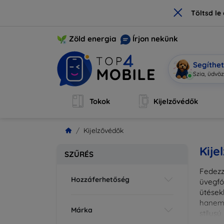
×
Töltsd l
Zöld energia
Írjon nekünk
Segíthe
Mob
|
Tokok
Kijelzővédők
Kijelzővédők
Kije
SZŰRÉS
Fedezz
Hozzáferhetőség
üvegfó
ütések
hanem 
Márka
stílus
fedésr