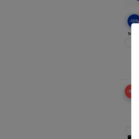
-10
3mk A
M
Ra
-10%