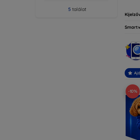
5
találat
Kijelző
Smart
Ajá
-10%