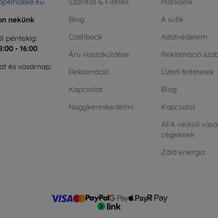
op4mobile.eu
Szállítás & Fizetés
Márkáink
Blog
A sütik
jon nekünk
Cashback
Adatvédelem
l péntekig:
8:00 - 16:00
Áru visszaküldése
Reklamáció szab
t és vasárnap:
Reklamáció
Üzleti feltételek
Kapcsolat
Blog
Nagykereskedelmi
Kapcsolat
ÁFA nélküli vásá
cégeknek
Zöld energia