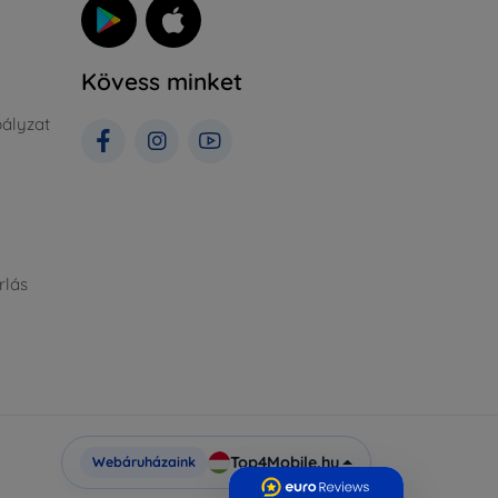
Kövess minket
ályzat
rlás
Top4Mobile.hu
Webáruházaink