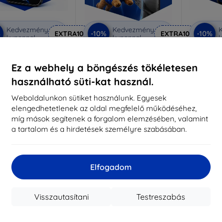
Kedvezmény
Kedvezmény
%
-10%
-10%
EXTRA10
EXTRA10
kuponnal
kuponnal
k
nti-Shock védőüveg
3mk Pure Matt védőüveg
3mk Si
Ez a webhely a böngészés tökéletesen
éretre készítve
Méretre készítve
Mére
használható süti-kat használ.
5 890 Ft
4 390 Ft
5 301 Ft
3 951 Ft
Weboldalunkon sütiket használunk. Egyesek
5
elengedhetetlenek az oldal megfelelő működéséhez,
ktáron > 5 darab
Raktáron > 5 darab
míg mások segítenek a forgalom elemzésében, valamint
Raktá
a tartalom és a hirdetések személyre szabásában.
Elfogadom
Visszautasítani
Testreszabás