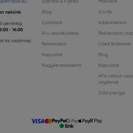
op4mobile.eu
Szállítás & Fizetés
Márkáink
Blog
A sütik
jon nekünk
Cashback
Adatvédelem
l péntekig:
8:00 - 16:00
Áru visszaküldése
Reklamáció szab
t és vasárnap:
Reklamáció
Üzleti feltételek
Kapcsolat
Blog
Nagykereskedelmi
Kapcsolat
ÁFA nélküli vásá
cégeknek
Zöld energia