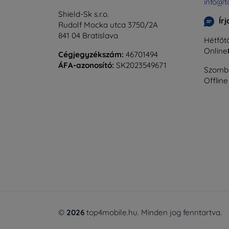
info@t
Shield-Sk s.r.o.
Ír
Rudolf Mocka utca 3750/2A
841 04 Bratislava
Hétfőtő
Online
Cégjegyzékszám:
46701494
ÁFA-azonosító:
SK2023549671
Szomba
Offline
©
2026
top4mobile.hu. Minden jog fenntartva.