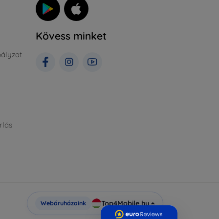
Kövess minket
ályzat
rlás
Top4Mobile.hu
Webáruházaink