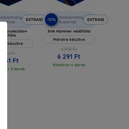
Kedvezmény
Kedvezmény
-10%
EXTRA10
EXTRA10
uponnal
kuponnal
lverprotection+
3mk Hammer védőfólia
védőfólia
Méretre készítve
tre készítve
6 990 Ft
6 590 Ft
6 291 Ft
 931 Ft
Raktáron 4 darab
ron > 5 darab