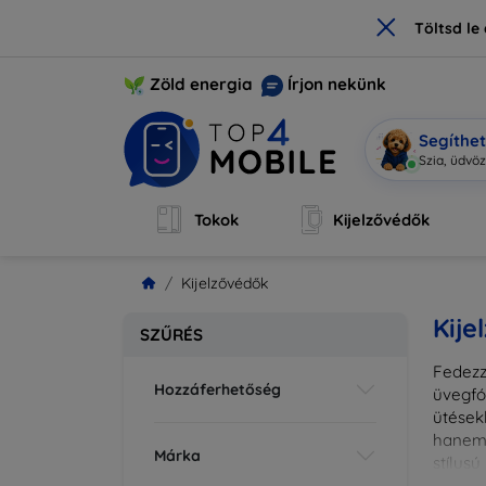
×
Töltsd l
Zöld energia
Írjon nekünk
Segíthe
Mobi
|
Tokok
Kijelzővédők
Kijelzővédők
Kije
SZŰRÉS
Fedezz
Hozzáferhetőség
üvegfó
ütések
hanem 
Márka
stílus
fedésr