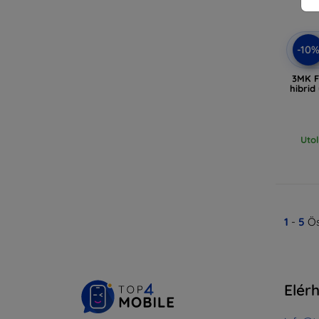
-10
3MK F
hibrid
Uto
1
-
5
Ös
Elér