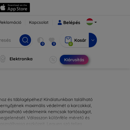
Reklamáció
Kapcsolat
Belépés
Kosár
0
0
0
Elektronika
Kiárusítás
ához és táblagépéhez! Kínálatunkban található
épernyőjének maximális védelmét a karcokkal,
lkalmazható védelmeink nemcsak tartósságot,
 megjelenését. Válasszon különféle méretű és
asználhassa eszközeit. Legyen szó teljes
kínálunk megoldásokat minden eszközre.