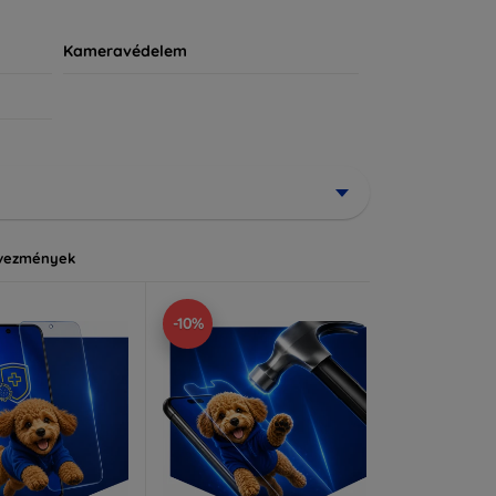
Kameravédelem
vezmények
-10%