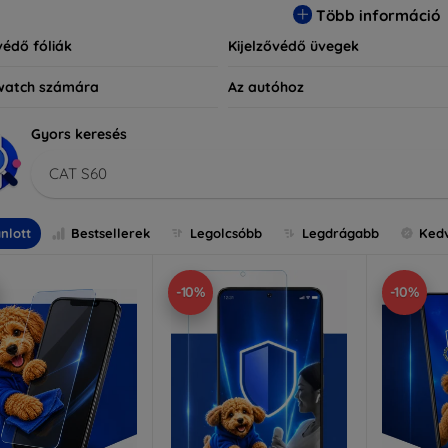
Több információ
védő fóliák
Kijelzővédő üvegek
watch számára
Az autóhoz
Gyors keresés
CAT S60
nlott
Bestsellerek
Legolcsóbb
Legdrágabb
Ked
-10%
-10%