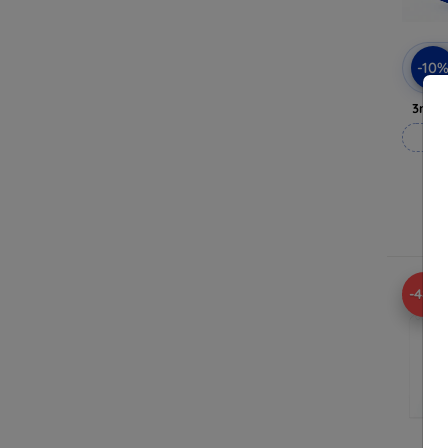
-10
3mk A
M
Ra
-48%