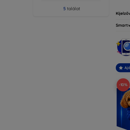
5
találat
Kijelző
Smart
Ajá
-10%