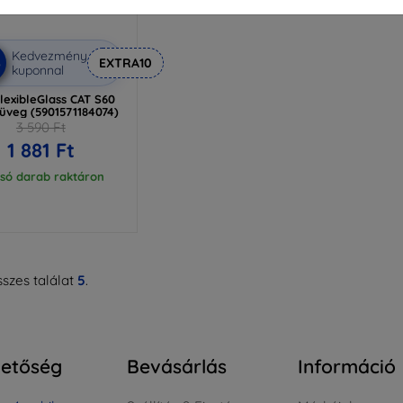
Kedvezmény
%
EXTRA10
kuponnal
lexibleGlass CAT S60
 üveg (5901571184074)
3 590 Ft
1 881 Ft
lsó darab raktáron
szes találat
5
.
hetőség
Bevásárlás
Információ