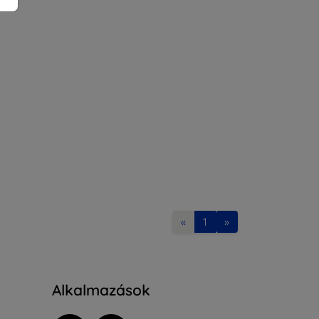
«
1
»
Alkalmazások