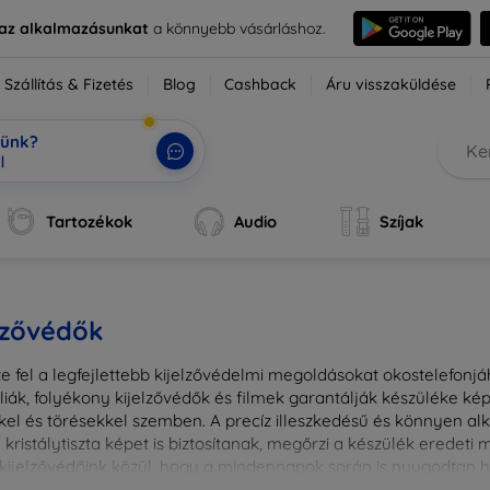
e az alkalmazásunkat
a könnyebb vásárláshoz.
Szállítás & Fizetés
Blog
Cashback
Áru visszaküldése
tünk?
Tartozékok
Audio
Szíjak
lzővédők
e fel a legfejlettebb kijelzővédelmi megoldásokat okostelefonj
liák, folyékony kijelzővédők és filmek garantálják készüléke k
kel és törésekkel szemben. A precíz illeszkedésű és könnyen a
kristálytiszta képet is biztosítanak, megőrzi a készülék eredeti
ú kijelzővédőink közül, hogy a mindennapok során is nyugodtan h
ől vagy íves kijelzővédelemről, a minőséget szem előtt tartva 