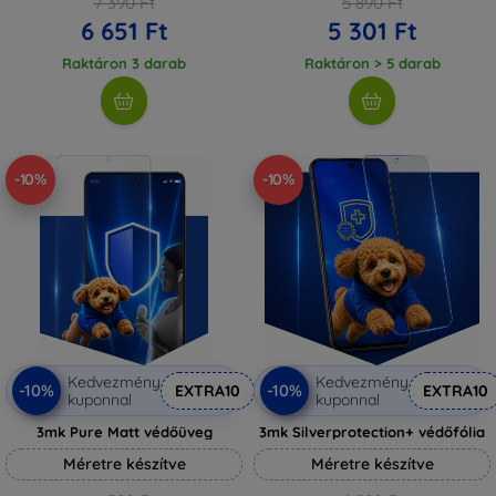
7 390 Ft
5 890 Ft
6 651 Ft
5 301 Ft
Raktáron 3 darab
Raktáron > 5 darab
-10%
-10%
Kedvezmény
Kedvezmény
-10%
-10%
EXTRA10
EXTRA10
kuponnal
kuponnal
3mk Pure Matt védőüveg
3mk Silverprotection+ védőfólia
Méretre készítve
Méretre készítve