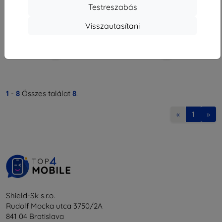
1 161 Ft
3 230 Ft
Testreszabás
Utolsó darab raktáron
Raktáron > 5 darab
Visszautasítani
1
-
8
Összes találat
8
.
«
1
»
Shield-Sk s.r.o.
Rudolf Mocka utca 3750/2A
841 04 Bratislava