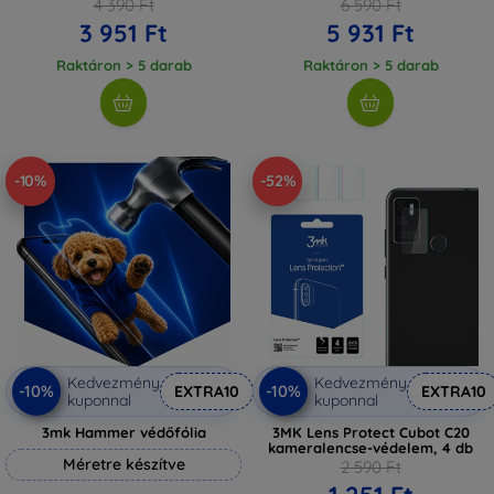
4 390 Ft
6 590 Ft
3 951 Ft
5 931 Ft
Raktáron > 5 darab
Raktáron > 5 darab
-10%
-52%
Kedvezmény
Kedvezmény
-10%
-10%
EXTRA10
EXTRA10
kuponnal
kuponnal
3mk Hammer védőfólia
3MK Lens Protect Cubot C20
kameralencse-védelem, 4 db
Méretre készítve
2 590 Ft