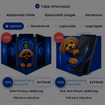
könnyen alkalmazható védelmeink nemcsak tartósságot,
hanem kristálytiszta képet is biztosítanak, megőrzi a
Több információ
készülék eredeti megjelenését. Válasszon különféle méretű
Kijelzővédő fóliák
Kijelzővédő üvegek
Kameravéd
és stílusú kijelzővédőink közül, hogy a mindennapok során is
nyugodtan használhassa eszközeit. Legyen szó teljes
fedésről vagy íves kijelzővédelemről, a minőséget szem
Ajánlott
Bestsellerek
Legolcsóbb
Legdrágabb
előtt tartva kínálunk megoldásokat minden eszközre.
-10%
-10%
Kedvezmény
Kedvezmény
-10%
-10%
EXTRA10
EXTRA10
kuponnal
kuponnal
3mk Privacy védőüveg
3mk Anti-Shock védőüveg
Méretre készítve
Méretre készítve