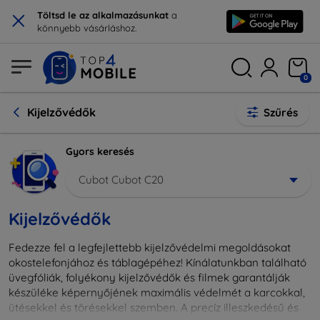
×
Töltsd le az alkalmazásunkat
a
könnyebb vásárláshoz.
0
Kijelzővédők
Szűrés
Gyors keresés
Cubot Cubot C20
Kijelzővédők
Fedezze fel a legfejlettebb kijelzővédelmi megoldásokat
okostelefonjához és táblagépéhez! Kínálatunkban található
üvegfóliák, folyékony kijelzővédők és filmek garantálják
készüléke képernyőjének maximális védelmét a karcokkal,
ütésekkel és törésekkel szemben. A precíz illeszkedésű és