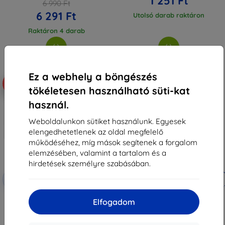
1 251 Ft
6 990 Ft
6 291 Ft
Utolsó darab raktáron
Raktáron 4 darab
Ez a webhely a böngészés
-68%
-10%
tökéletesen használható süti-kat
használ.
Weboldalunkon sütiket használunk. Egyesek
elengedhetetlenek az oldal megfelelő
működéséhez, míg mások segítenek a forgalom
elemzésében, valamint a tartalom és a
hirdetések személyre szabásában.
Kedvezmény
Kedvezmény
-10%
-10%
EXTRA10
EXTRA10
kuponnal
kuponnal
3MK FlexibleGlass Lite Cubot C20
3MK FlexibleGlass Cubot C20
Elfogadom
Hybrid Glass Lite
Hybrid Glass
3 590 Ft
3 590 Ft