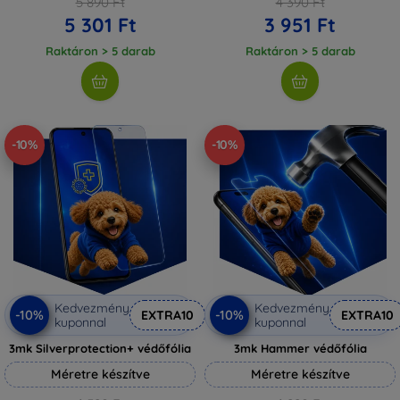
5 890 Ft
4 390 Ft
5 301 Ft
3 951 Ft
Raktáron > 5 darab
Raktáron > 5 darab
-10%
-10%
Kedvezmény
Kedvezmény
-10%
-10%
EXTRA10
EXTRA10
kuponnal
kuponnal
3mk Silverprotection+ védőfólia
3mk Hammer védőfólia
Méretre készítve
Méretre készítve