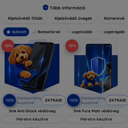
könnyen alkalmazható védelmeink nemcsak tartósságot,
hanem kristálytiszta képet is biztosítanak, megőrzi a
Több információ
készülék eredeti megjelenését. Válasszon különféle méretű
Kijelzővédő fóliák
Kijelzővédő üvegek
Kameravéd
és stílusú kijelzővédőink közül, hogy a mindennapok során is
nyugodtan használhassa eszközeit. Legyen szó teljes
fedésről vagy íves kijelzővédelemről, a minőséget szem
Ajánlott
Bestsellerek
Legolcsóbb
Legdrágabb
előtt tartva kínálunk megoldásokat minden eszközre.
-10%
-10%
Kedvezmény
Kedvezmény
-10%
-10%
EXTRA10
EXTRA10
kuponnal
kuponnal
3mk Anti-Shock védőüveg
3mk Pure Matt védőüveg
Méretre készítve
Méretre készítve