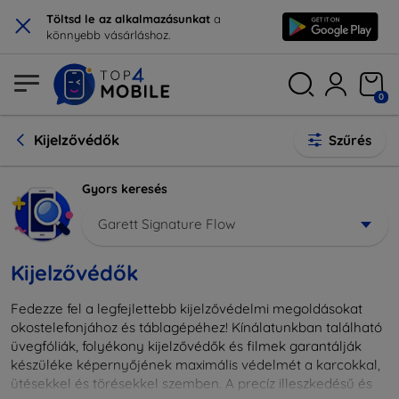
×
Töltsd le az alkalmazásunkat
a
könnyebb vásárláshoz.
0
Kijelzővédők
Szűrés
Gyors keresés
Garett Signature Flow
Kijelzővédők
Fedezze fel a legfejlettebb kijelzővédelmi megoldásokat
okostelefonjához és táblagépéhez! Kínálatunkban található
üvegfóliák, folyékony kijelzővédők és filmek garantálják
készüléke képernyőjének maximális védelmét a karcokkal,
ütésekkel és törésekkel szemben. A precíz illeszkedésű és