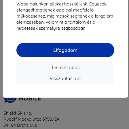
16 101 Ft
3 230 Ft
Weboldalunkon sütiket használunk. Egyesek
elengedhetetlenek az oldal megfelelő
Raktáron > 5 darab
Raktáron > 5 darab
működéséhez, míg mások segítenek a forgalom
elemzésében, valamint a tartalom és a
hirdetések személyre szabásában.
Elfogadom
1
-
6
Összes találat
6
.
«
1
»
Testreszabás
Visszautasítani
Shield-Sk s.r.o.
Rudolf Mocka utca 3750/2A
841 04 Bratislava