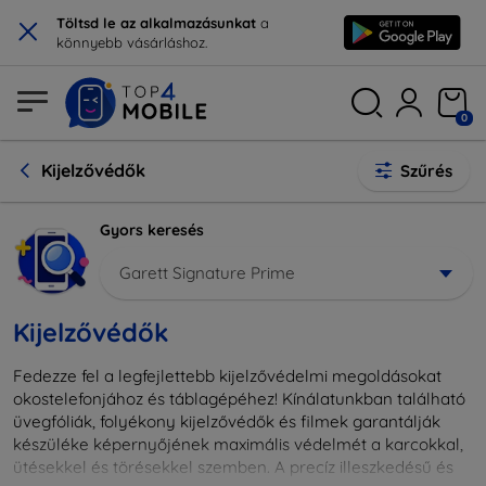
×
Töltsd le az alkalmazásunkat
a
könnyebb vásárláshoz.
0
Kijelzővédők
Szűrés
Gyors keresés
Garett Signature Prime
Kijelzővédők
Fedezze fel a legfejlettebb kijelzővédelmi megoldásokat
okostelefonjához és táblagépéhez! Kínálatunkban található
üvegfóliák, folyékony kijelzővédők és filmek garantálják
készüléke képernyőjének maximális védelmét a karcokkal,
ütésekkel és törésekkel szemben. A precíz illeszkedésű és