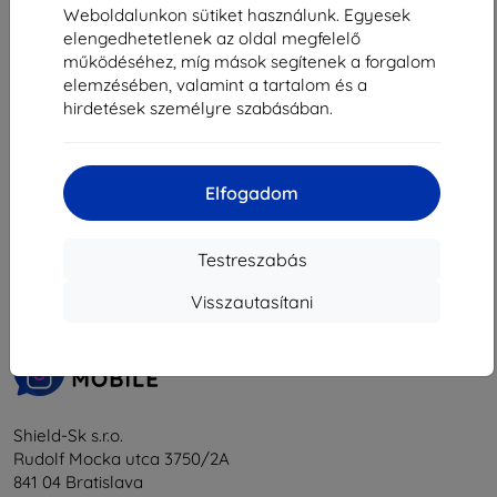
3 230 Ft
Weboldalunkon sütiket használunk. Egyesek
elengedhetetlenek az oldal megfelelő
Raktáron > 5 darab
működéséhez, míg mások segítenek a forgalom
elemzésében, valamint a tartalom és a
hirdetések személyre szabásában.
Elfogadom
1
-
5
Összes találat
5
.
«
1
»
Testreszabás
Visszautasítani
Shield-Sk s.r.o.
Rudolf Mocka utca 3750/2A
841 04 Bratislava