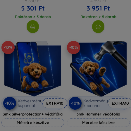
5 890 Ft
4 390 Ft
5 301 Ft
3 951 Ft
Raktáron > 5 darab
Raktáron > 5 darab
-10%
-10%
Kedvezmény
Kedvezmény
-10%
-10%
EXTRA10
EXTRA10
kuponnal
kuponnal
3mk Silverprotection+ védőfólia
3mk Hammer védőfólia
Méretre készítve
Méretre készítve