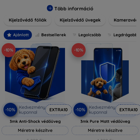
könnyen alkalmazható védelmeink nemcsak tartósságot,
hanem kristálytiszta képet is biztosítanak, megőrzi a
Több információ
készülék eredeti megjelenését. Válasszon különféle méretű
Kijelzővédő fóliák
Kijelzővédő üvegek
Kameravéd
és stílusú kijelzővédőink közül, hogy a mindennapok során is
nyugodtan használhassa eszközeit. Legyen szó teljes
fedésről vagy íves kijelzővédelemről, a minőséget szem
Ajánlott
Bestsellerek
Legolcsóbb
Legdrágabb
előtt tartva kínálunk megoldásokat minden eszközre.
-10%
-10%
Kedvezmény
Kedvezmény
-10%
-10%
EXTRA10
EXTRA10
kuponnal
kuponnal
3mk Anti-Shock védőüveg
3mk Pure Matt védőüveg
Méretre készítve
Méretre készítve