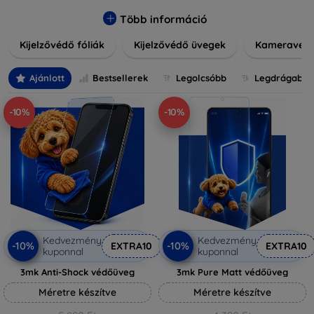
könnyen alkalmazható védelmeink nemcsak tartósságot,
hanem kristálytiszta képet is biztosítanak, megőrzi a
Több információ
készülék eredeti megjelenését. Válasszon különféle
Kijelzővédő fóliák
Kijelzővédő üvegek
Kameravéd
méretű és stílusú kijelzővédőink közül, hogy a
mindennapok során is nyugodtan használhassa eszközeit.
Legyen szó teljes fedésről vagy íves kijelzővédelemről, a
Ajánlott
Bestsellerek
Legolcsóbb
Legdrágabb
minőséget szem előtt tartva kínálunk megoldásokat
minden eszközre.
-10%
-10%
Kedvezmény
Kedvezmény
-10%
-10%
EXTRA10
EXTRA10
kuponnal
kuponnal
3mk Anti-Shock védőüveg
3mk Pure Matt védőüveg
Méretre készítve
Méretre készítve