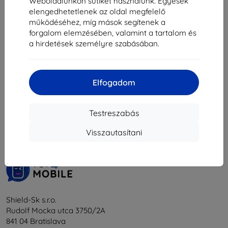
Weboldalunkon sütiket használunk. Egyesek
3 230 Ft
elengedhetetlenek az oldal megfelelő
működéséhez, míg mások segítenek a
Raktáron > 5 darab
forgalom elemzésében, valamint a tartalom és
a hirdetések személyre szabásában.
Elfogadom
1
-
5
Összes találat
5
.
Testreszabás
«
1
»
Visszautasítani
Shield-Sk s.r.o.
Rudolf Mocka utca 3750/2A
841 04 Bratislava