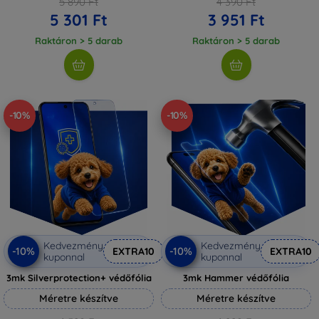
5 890 Ft
4 390 Ft
5 301 Ft
3 951 Ft
Raktáron > 5 darab
Raktáron > 5 darab
-10%
-10%
Kedvezmény
Kedvezmény
-10%
-10%
EXTRA10
EXTRA10
kuponnal
kuponnal
3mk Silverprotection+ védőfólia
3mk Hammer védőfólia
Méretre készítve
Méretre készítve