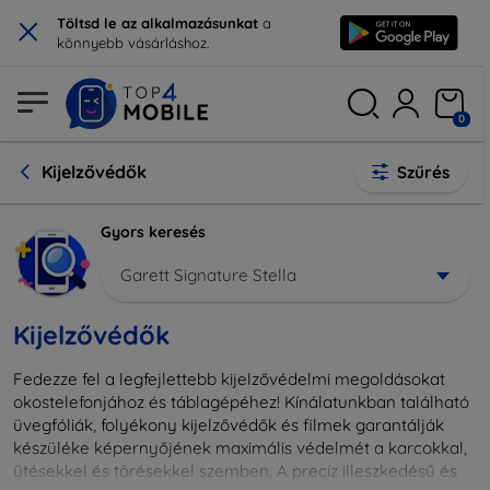
×
Töltsd le az alkalmazásunkat
a
könnyebb vásárláshoz.
0
Kijelzővédők
Szűrés
Gyors keresés
Garett Signature Stella
Kijelzővédők
Fedezze fel a legfejlettebb kijelzővédelmi megoldásokat
okostelefonjához és táblagépéhez! Kínálatunkban található
üvegfóliák, folyékony kijelzővédők és filmek garantálják
készüléke képernyőjének maximális védelmét a karcokkal,
ütésekkel és törésekkel szemben. A precíz illeszkedésű és