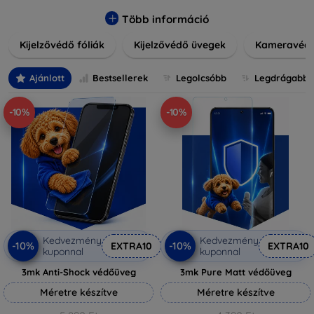
könnyen alkalmazható védelmeink nemcsak tartósságot,
hanem kristálytiszta képet is biztosítanak, megőrzi a
Több információ
készülék eredeti megjelenését. Válasszon különféle méretű
Kijelzővédő fóliák
Kijelzővédő üvegek
Kameravéd
és stílusú kijelzővédőink közül, hogy a mindennapok során is
nyugodtan használhassa eszközeit. Legyen szó teljes
fedésről vagy íves kijelzővédelemről, a minőséget szem
Ajánlott
Bestsellerek
Legolcsóbb
Legdrágabb
előtt tartva kínálunk megoldásokat minden eszközre.
-10%
-10%
Kedvezmény
Kedvezmény
-10%
-10%
EXTRA10
EXTRA10
kuponnal
kuponnal
3mk Anti-Shock védőüveg
3mk Pure Matt védőüveg
Méretre készítve
Méretre készítve