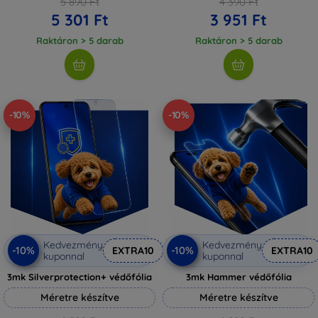
5 890 Ft
4 390 Ft
5 301 Ft
3 951 Ft
Raktáron > 5 darab
Raktáron > 5 darab
-10%
-10%
Kedvezmény
Kedvezmény
-10%
-10%
EXTRA10
EXTRA10
kuponnal
kuponnal
3mk Silverprotection+ védőfólia
3mk Hammer védőfólia
Méretre készítve
Méretre készítve