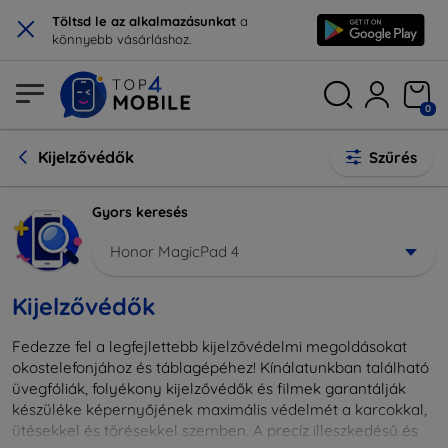
×
Töltsd le az alkalmazásunkat
a
könnyebb vásárláshoz.
0
Kijelzővédők
Szűrés
Gyors keresés
Honor MagicPad 4
Kijelzővédők
Fedezze fel a legfejlettebb kijelzővédelmi megoldásokat
okostelefonjához és táblagépéhez! Kínálatunkban található
üvegfóliák, folyékony kijelzővédők és filmek garantálják
készüléke képernyőjének maximális védelmét a karcokkal,
ütésekkel és törésekkel szemben. A precíz illeszkedésű és