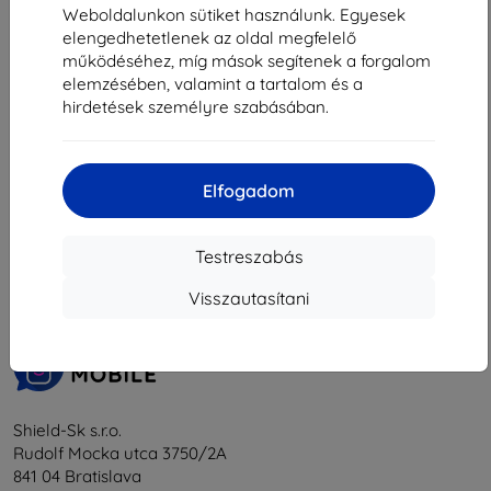
5 661 Ft
Weboldalunkon sütiket használunk. Egyesek
Raktáron > 5 darab
elengedhetetlenek az oldal megfelelő
működéséhez, míg mások segítenek a forgalom
elemzésében, valamint a tartalom és a
hirdetések személyre szabásában.
Elfogadom
1
-
5
Összes találat
5
.
«
1
»
Testreszabás
Visszautasítani
Shield-Sk s.r.o.
Rudolf Mocka utca 3750/2A
841 04 Bratislava