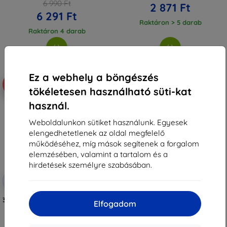
6 990 Ft
2 871 Ft
6 291 Ft
Raktáron > 5 darab
Raktáron 4 darab
Ez a webhely a böngészés
-54%
tökéletesen használható süti-kat
használ.
Weboldalunkon sütiket használunk. Egyesek
elengedhetetlenek az oldal megfelelő
működéséhez, míg mások segítenek a forgalom
elemzésében, valamint a tartalom és a
hirdetések személyre szabásában.
Kedvezmény
-10%
EXTRA10
kuponnal
3MK Folia ARC+ Huawei P60 teljes
Elfogadom
képernyős fólia (5903108522229)
4 490 Ft