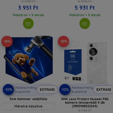
4 390 Ft
6 590 Ft
3 951 Ft
5 931 Ft
Raktáron > 5 darab
Raktáron > 5 darab
-10%
-10%
Kedvezmény
Kedvezmény
-10%
-10%
EXTRA10
EXTRA10
kuponnal
kuponnal
3mk Hammer védőfólia
3MK Lens Protect Huawei P60
kamera lencsevédő 4 db
Méretre készítve
(5903108522243)
3 190 Ft