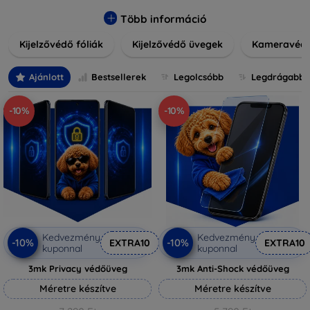
könnyen alkalmazható védelmeink nemcsak tartósságot,
hanem kristálytiszta képet is biztosítanak, megőrzi a
Több információ
készülék eredeti megjelenését. Válasszon különféle méretű
Kijelzővédő fóliák
Kijelzővédő üvegek
Kameravéd
és stílusú kijelzővédőink közül, hogy a mindennapok során is
nyugodtan használhassa eszközeit. Legyen szó teljes
fedésről vagy íves kijelzővédelemről, a minőséget szem
Ajánlott
Bestsellerek
Legolcsóbb
Legdrágabb
előtt tartva kínálunk megoldásokat minden eszközre.
-10%
-10%
Kedvezmény
Kedvezmény
-10%
-10%
EXTRA10
EXTRA10
kuponnal
kuponnal
3mk Privacy védőüveg
3mk Anti-Shock védőüveg
Méretre készítve
Méretre készítve