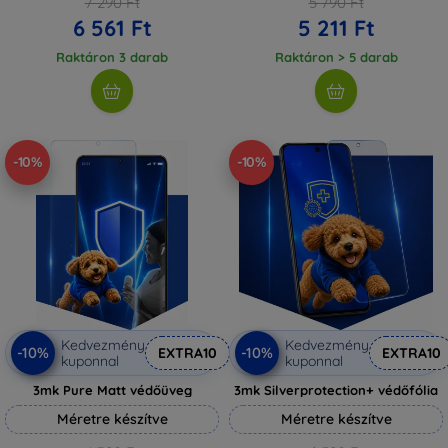
7 290 Ft
5 790 Ft
6 561 Ft
5 211 Ft
Raktáron 3 darab
Raktáron > 5 darab
-10%
-10%
Kedvezmény
Kedvezmény
-10%
-10%
EXTRA10
EXTRA10
kuponnal
kuponnal
3mk Pure Matt védőüveg
3mk Silverprotection+ védőfólia
Méretre készítve
Méretre készítve