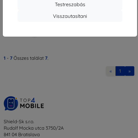
2 061 Ft
Testreszabás
Utolsó darab raktáron
Visszautasítani
1
-
7
Összes találat
7
.
«
1
»
Shield-Sk s.r.o.
Rudolf Mocka utca 3750/2A
841 04 Bratislava