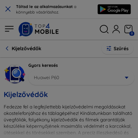
×
Töltsd le az alkalmazásunkat
a
könnyebb vásárláshoz.
0
Kijelzővédők
Szűrés
Gyors keresés
Huawei P60
Kijelzővédők
Fedezze fel a legfejlettebb kijelzővédelmi megoldásokat
okostelefonjához és táblagépéhez! Kínálatunkban található
üvegfóliák, folyékony kijelzővédők és filmek garantálják
készüléke képernyőjének maximális védelmét a karcokkal,
ütésekkel és törésekkel szemben. A precíz illeszkedésű és