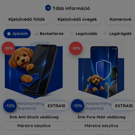
könnyen alkalmazható védelmeink nemcsak tartósságot,
hanem kristálytiszta képet is biztosítanak, megőrzi a
Több információ
készülék eredeti megjelenését. Válasszon különféle méretű
Kijelzővédő fóliák
Kijelzővédő üvegek
Kameravéd
és stílusú kijelzővédőink közül, hogy a mindennapok során is
nyugodtan használhassa eszközeit. Legyen szó teljes
fedésről vagy íves kijelzővédelemről, a minőséget szem
Ajánlott
Bestsellerek
Legolcsóbb
Legdrágabb
előtt tartva kínálunk megoldásokat minden eszközre.
-10%
-10%
Kedvezmény
Kedvezmény
-10%
-10%
EXTRA10
EXTRA10
kuponnal
kuponnal
3mk Anti-Shock védőüveg
3mk Pure Matt védőüveg
Méretre készítve
Méretre készítve