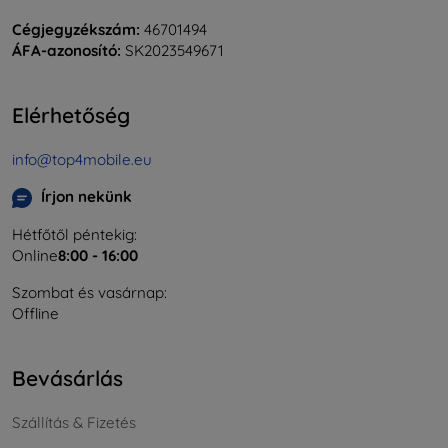
Cégjegyzékszám:
46701494
ÁFA-azonosító:
SK2023549671
Elérhetőség
info@top4mobile.eu
Írjon nekünk
Hétfőtől péntekig:
Online
8:00 - 16:00
Szombat és vasárnap:
Offline
Bevásárlás
Szállítás & Fizetés