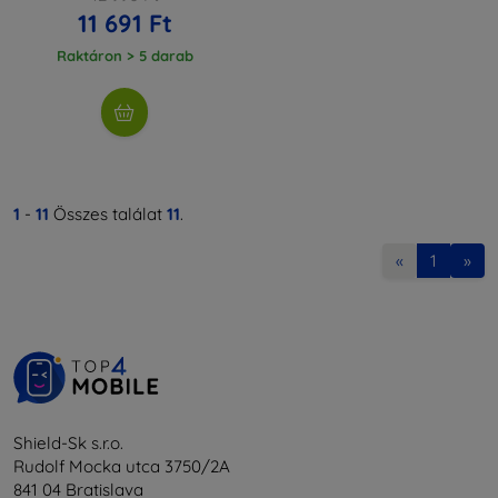
11 691 Ft
Raktáron > 5 darab
1
-
11
Összes találat
11
.
«
1
»
Shield-Sk s.r.o.
Rudolf Mocka utca 3750/2A
841 04 Bratislava