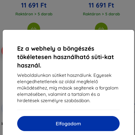
11 691 Ft
11 691 Ft
Raktáron > 5 darab
Raktáron > 5 darab
Ez a webhely a böngészés
-10%
-10%
tökéletesen használható süti-kat
használ.
Weboldalunkon sütiket használunk. Egyesek
elengedhetetlenek az oldal megfelelő
működéséhez, míg mások segítenek a forgalom
elemzésében, valamint a tartalom és a
hirdetések személyre szabásában.
Kedvezmény
Kedvezmény
-10%
-10%
EXTRA10
EXTRA10
kuponnal
kuponnal
3mk TechWrap Matte Központi
3mk TechWrap matt védőfólia a
Elfogadom
kijelző matt védőfólia Kia Ceed III
Kia ProCeed 2022-25 középső
GT-Line 2022-25-hez
kijelzőjére
12 990 Ft
12 990 Ft