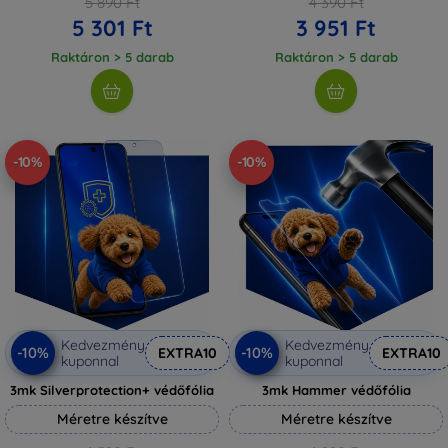
5 890 Ft
4 390 Ft
5 301 Ft
3 951 Ft
Raktáron > 5 darab
Raktáron > 5 darab
-10%
-10%
Kedvezmény
Kedvezmény
-10%
-10%
EXTRA10
EXTRA10
kuponnal
kuponnal
3mk Silverprotection+ védőfólia
3mk Hammer védőfólia
Méretre készítve
Méretre készítve