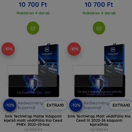
10 700 Ft
10 700 Ft
Raktáron 4 darab
Raktáron 4 darab
-10%
-10%
Kedvezmény
Kedvezmény
-10%
-10%
EXTRA10
EXTRA10
kuponnal
kuponnal
3mk TechWrap Matte Központi
3mk TechWrap Matt védőfólia Kia
kijelző matt védőfólia Kia Ceed
Ceed III 2022-26 központi
PHEV 2022-25-hoz
kijelzőhöz
12 990 Ft
12 990 Ft