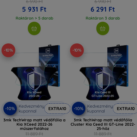
6 590 Ft
6 990 Ft
5 931 Ft
6 291 Ft
Raktáron > 5 darab
Raktáron 3 darab
-10%
-10%
Kedvezmény
Kedvezmény
-10%
-10%
EXTRA10
EXTRA10
kuponnal
kuponnal
3mk TechWrap matt védőfólia a
3mk TechWrap matt védőfólia
Kia XCeed 2022-26
Cluster Kia Ceed III GT-Line 2022-
műszerfalához
25-höz
11 889 Ft
11 889 Ft