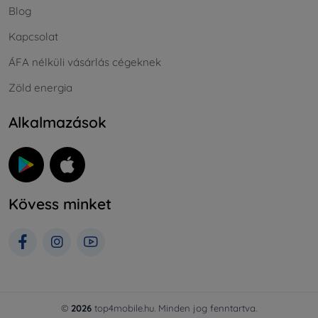
Blog
Kapcsolat
ÁFA nélküli vásárlás cégeknek
Zöld energia
Alkalmazások
Kövess minket
©
2026
top4mobile.hu. Minden jog fenntartva.