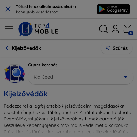
×
Töltsd le az alkalmazásunkat
a
könnyebb vásárláshoz.
0
Kijelzővédők
Szűrés
Gyors keresés
Kia Ceed
Kijelzővédők
Fedezze fel a legfejlettebb kijelzővédelmi megoldásokat
okostelefonjához és táblagépéhez! Kínálatunkban található
üvegfóliák, folyékony kijelzővédők és filmek garantálják
készüléke képernyőjének maximális védelmét a karcokkal,
ütésekkel és törésekkel szemben. A precíz illeszkedésű és