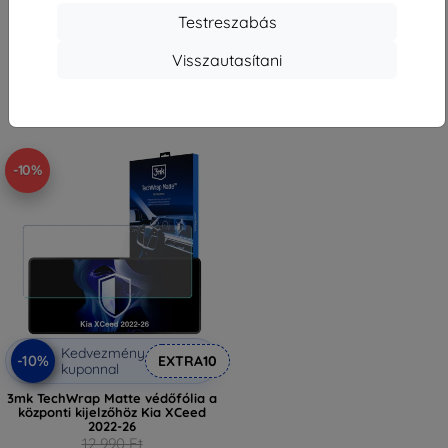
11 691 Ft
11 691 Ft
Testreszabás
Raktáron > 5 darab
Raktáron > 5 darab
Visszautasítani
-10%
Kedvezmény
-10%
EXTRA10
kuponnal
3mk TechWrap Matte védőfólia a
központi kijelzőhöz Kia XCeed
2022-26
12 990 Ft