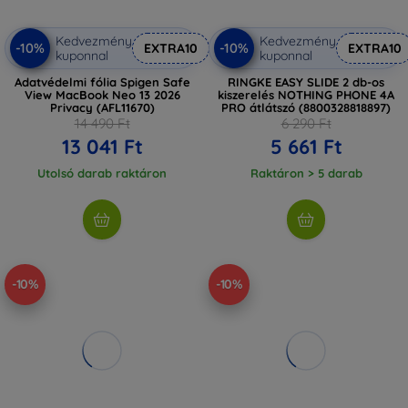
Kedvezmény
Kedvezmény
-10%
-10%
EXTRA10
EXTRA10
kuponnal
kuponnal
Adatvédelmi fólia Spigen Safe
RINGKE EASY SLIDE 2 db-os
View MacBook Neo 13 2026
kiszerelés NOTHING PHONE 4A
Privacy (AFL11670)
PRO átlátszó (8800328818897)
14 490 Ft
6 290 Ft
13 041 Ft
5 661 Ft
Utolsó darab raktáron
Raktáron > 5 darab
-10%
-10%