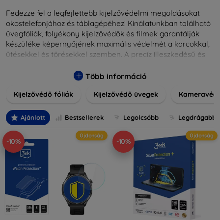
Fedezze fel a legfejlettebb kijelzővédelmi megoldásokat
okostelefonjához és táblagépéhez! Kínálatunkban található
üvegfóliák, folyékony kijelzővédők és filmek garantálják
készüléke képernyőjének maximális védelmét a karcokkal,
ütésekkel és törésekkel szemben. A precíz illeszkedésű és
könnyen alkalmazható védelmeink nemcsak tartósságot,
hanem kristálytiszta képet is biztosítanak, megőrzi a
Több információ
készülék eredeti megjelenését. Válasszon különféle méretű
Kijelzővédő fóliák
Kijelzővédő üvegek
Kameravéd
és stílusú kijelzővédőink közül, hogy a mindennapok során is
nyugodtan használhassa eszközeit. Legyen szó teljes
fedésről vagy íves kijelzővédelemről, a minőséget szem
Ajánlott
Bestsellerek
Legolcsóbb
Legdrágabb
előtt tartva kínálunk megoldásokat minden eszközre.
Újdonság
Újdonság
-10%
-10%