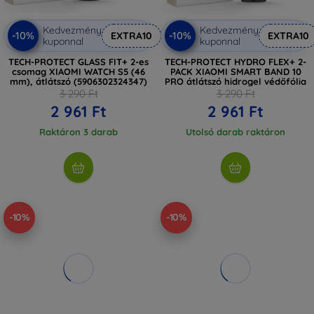
Kedvezmény
Kedvezmény
-10%
-10%
EXTRA10
EXTRA10
kuponnal
kuponnal
TECH-PROTECT GLASS FIT+ 2-es
TECH-PROTECT HYDRO FLEX+ 2-
csomag XIAOMI WATCH S5 (46
PACK XIAOMI SMART BAND 10
mm), átlátszó (5906302324347)
PRO átlátszó hidrogel védőfólia
3 290 Ft
3 290 Ft
2 961 Ft
2 961 Ft
Raktáron 3 darab
Utolsó darab raktáron
-10%
-10%