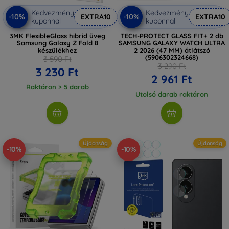
Kedvezmény
Kedvezmény
-10%
-10%
EXTRA10
EXTRA10
kuponnal
kuponnal
3MK FlexibleGlass hibrid üveg
TECH-PROTECT GLASS FIT+ 2 db
Samsung Galaxy Z Fold 8
SAMSUNG GALAXY WATCH ULTRA
készülékhez
2 2026 (47 MM) átlátszó
(5906302324668)
3 590 Ft
3 290 Ft
3 230 Ft
2 961 Ft
Raktáron > 5 darab
Utolsó darab raktáron
Újdonság
Újdonság
-10%
-10%