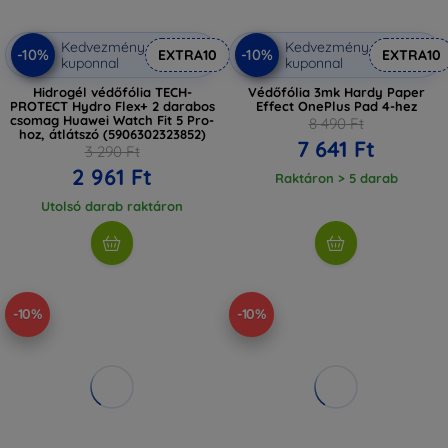
Kedvezmény
Kedvezmény
-10%
-10%
EXTRA10
EXTRA10
kuponnal
kuponnal
Hidrogél védőfólia TECH-
Védőfólia 3mk Hardy Paper
PROTECT Hydro Flex+ 2 darabos
Effect OnePlus Pad 4-hez
csomag Huawei Watch Fit 5 Pro-
8 490 Ft
hoz, átlátszó (5906302323852)
7 641 Ft
3 290 Ft
2 961 Ft
Raktáron > 5 darab
Utolsó darab raktáron
-10%
-10%