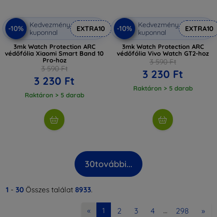
Kedvezmény
Kedvezmény
-10%
-10%
EXTRA10
EXTRA10
kuponnal
kuponnal
3mk Watch Protection ARC
3mk Watch Protection ARC
védőfólia Xiaomi Smart Band 10
védőfólia Vivo Watch GT2-hoz
Pro-hoz
3 590 Ft
3 590 Ft
3 230 Ft
3 230 Ft
Raktáron > 5 darab
Raktáron > 5 darab
30
további...
1
-
30
Összes találat
8933
.
2
3
4
298
»
«
1
…