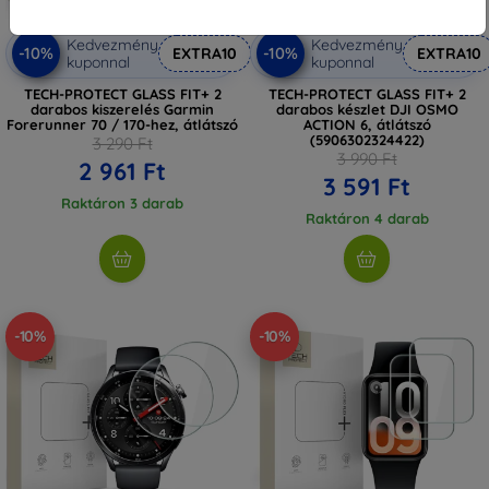
Kedvezmény
Kedvezmény
-10%
-10%
EXTRA10
EXTRA10
kuponnal
kuponnal
TECH-PROTECT GLASS FIT+ 2
TECH-PROTECT GLASS FIT+ 2
darabos kiszerelés Garmin
darabos készlet DJI OSMO
Forerunner 70 / 170-hez, átlátszó
ACTION 6, átlátszó
(5906302324422)
3 290 Ft
3 990 Ft
2 961 Ft
3 591 Ft
Raktáron 3 darab
Raktáron 4 darab
-10%
-10%