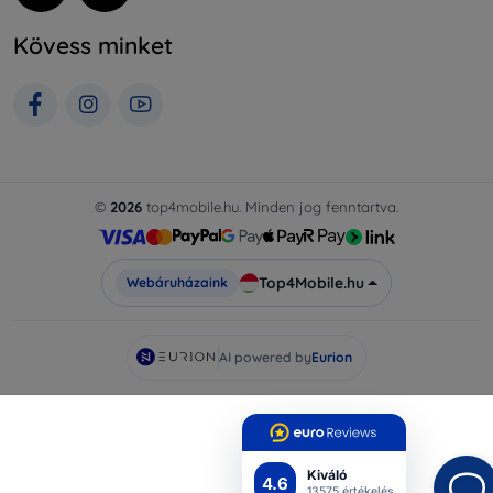
Kövess minket
©
2026
top4mobile.hu. Minden jog fenntartva.
Top4Mobile.hu
Webáruházaink
AI powered by
Eurion
Kiváló
4.6
13575 értékelés