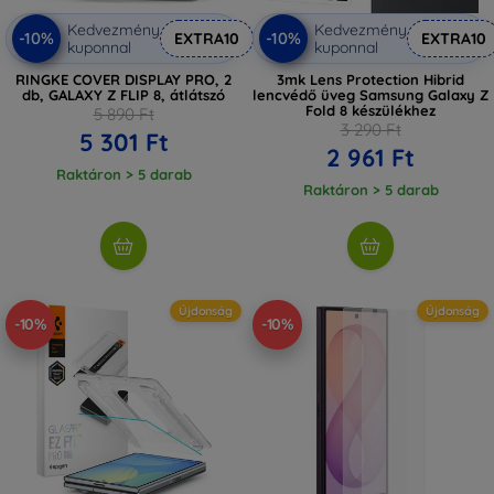
Kedvezmény
Kedvezmény
-10%
-10%
EXTRA10
EXTRA10
kuponnal
kuponnal
RINGKE COVER DISPLAY PRO, 2
3mk Lens Protection Hibrid
db, GALAXY Z FLIP 8, átlátszó
lencvédő üveg Samsung Galaxy Z
Fold 8 készülékhez
5 890 Ft
3 290 Ft
5 301 Ft
2 961 Ft
Raktáron > 5 darab
Raktáron > 5 darab
Újdonság
Újdonság
-10%
-10%