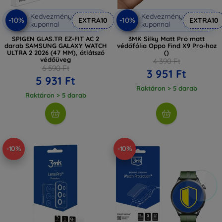
Kedvezmény
Kedvezmény
-10%
-10%
EXTRA10
EXTRA10
kuponnal
kuponnal
SPIGEN GLAS.TR EZ-FIT AC 2
3MK Silky Matt Pro matt
darab SAMSUNG GALAXY WATCH
védőfólia Oppo Find X9 Pro-hoz
ULTRA 2 2026 (47 MM), átlátszó
()
védőüveg
4 390 Ft
6 590 Ft
3 951 Ft
5 931 Ft
Raktáron > 5 darab
Raktáron > 5 darab
-10%
-10%