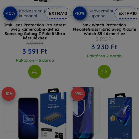
Kedvezmény
Kedvezmény
-10%
-10%
EXTRA10
EXTRA10
kuponnal
kuponnal
3mk Lens Protection Pro edzett
3mk Watch Protection
üveg kameraobjektívhez
FlexibleGlass hibrid üveg Xiaomi
Samsung Galaxy Z Fold 8 Ultra
Watch S5 46 mm-hez
készülékhez
3 590 Ft
3 990 Ft
3 230 Ft
3 591 Ft
Raktáron 2 darab
Raktáron > 5 darab
-10%
-10%