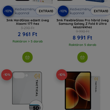
Kedvezmény
Kedvezmény
-10%
-10%
EXTRA10
EXTRA10
kuponnal
kuponnal
3mk HardGlass edzett üveg
3mk FlexibleGlass Pro hibrid üveg
Xiaomi 17T-hez
Samsung Galaxy Z Fold 8 Ultra
készülékhez
3 290 Ft
9 990 Ft
2 961 Ft
8 991 Ft
Raktáron > 5 darab
Raktáron 5 darab
-10%
-10%