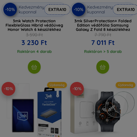
Kedvezmény
Kedvezmény
-10%
-10%
EXTRA10
EXTRA10
kuponnal
kuponnal
3mk Watch Protection
3mk SilverProtection+ Folded
FlexibleGlass Hibrid védőüveg
Edition védőfólia Samsung
Honor Watch 6 készülékhez
Galaxy Z Fold 8 készülékhez
3 590 Ft
7 790 Ft
3 230 Ft
7 011 Ft
Raktáron 4 darab
Raktáron > 5 darab
Újdonság
Újdonság
-10%
-10%