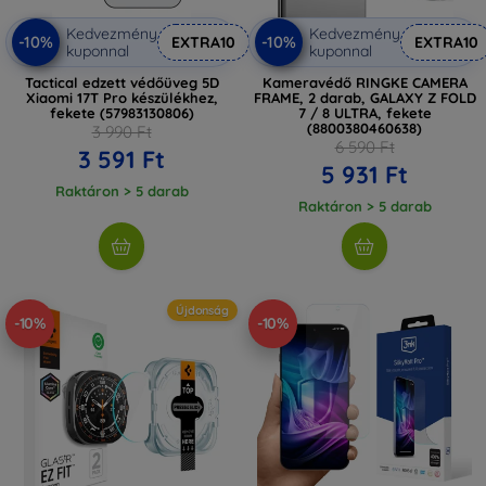
Kedvezmény
Kedvezmény
-10%
-10%
EXTRA10
EXTRA10
kuponnal
kuponnal
Tactical edzett védőüveg 5D
Kameravédő RINGKE CAMERA
Xiaomi 17T Pro készülékhez,
FRAME, 2 darab, GALAXY Z FOLD
fekete (57983130806)
7 / 8 ULTRA, fekete
(8800380460638)
3 990 Ft
6 590 Ft
3 591 Ft
5 931 Ft
Raktáron > 5 darab
Raktáron > 5 darab
Újdonság
-10%
-10%