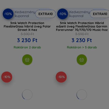
Kedvezmény
Kedvezmény
-10%
-10%
EXTRA10
EXTRA10
kuponnal
kuponnal
3mk Watch Protection
3mk Watch Protection Hibrid
FlexibleGlass hibrid üveg Polar
edzett üveg FlexibleGlass Garmin
Street X-hez
Forerunner 70/170/170 Music-hoz
3 590 Ft
3 590 Ft
3 230 Ft
3 230 Ft
Raktáron 2 darab
Raktáron > 5 darab
-10%
-10%