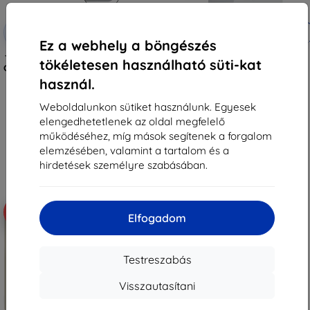
Kedvezmény
Kedvezmény
-10%
-10%
EXTRA10
EXTRA10
kuponnal
kuponnal
Ez a webhely a böngészés
Tactical Glass Shield 5D Samsung
Tactical Glass védőüveg Xiaomi
tökéletesen használható süti-kat
Galaxy Z Flip 8-hoz, fekete, külső,
Pad 7/8/8 Pro készülékhez,
57983130475
átlátszó (57983130431)
használ.
3 590 Ft
4 790 Ft
3 230 Ft
4 311 Ft
Weboldalunkon sütiket használunk. Egyesek
elengedhetetlenek az oldal megfelelő
Raktáron > 5 darab
Raktáron > 5 darab
működéséhez, míg mások segítenek a forgalom
elemzésében, valamint a tartalom és a
hirdetések személyre szabásában.
-10%
-10%
Elfogadom
Testreszabás
Visszautasítani