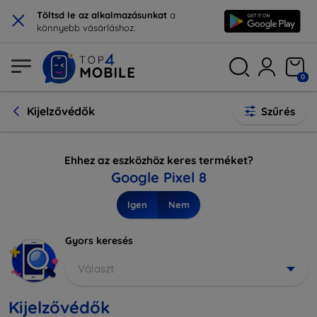
×
Töltsd le az alkalmazásunkat
a
könnyebb vásárláshoz.
0
Kijelzővédők
Szűrés
Ehhez az eszközhöz keres terméket?
Google Pixel 8
Igen
Nem
Gyors keresés
Választ
Kijelzővédők