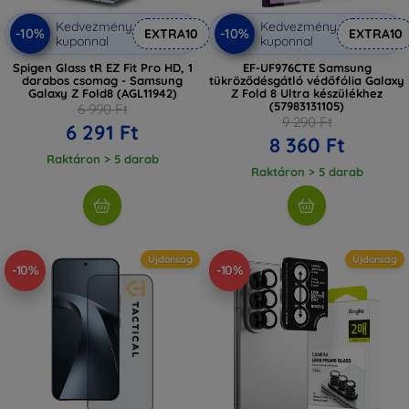
Kedvezmény
Kedvezmény
-10%
-10%
EXTRA10
EXTRA10
kuponnal
kuponnal
Spigen Glass tR EZ Fit Pro HD, 1
EF-UF976CTE Samsung
darabos csomag - Samsung
tükröződésgátló védőfólia Galaxy
Galaxy Z Fold8 (AGL11942)
Z Fold 8 Ultra készülékhez
(57983131105)
6 990 Ft
9 290 Ft
6 291 Ft
8 360 Ft
Raktáron > 5 darab
Raktáron > 5 darab
Újdonság
Újdonság
-10%
-10%