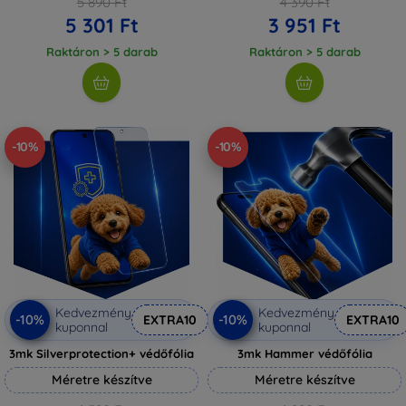
5 890 Ft
4 390 Ft
5 301 Ft
3 951 Ft
Raktáron > 5 darab
Raktáron > 5 darab
-10%
-10%
Kedvezmény
Kedvezmény
-10%
-10%
EXTRA10
EXTRA10
kuponnal
kuponnal
3mk Silverprotection+ védőfólia
3mk Hammer védőfólia
Méretre készítve
Méretre készítve