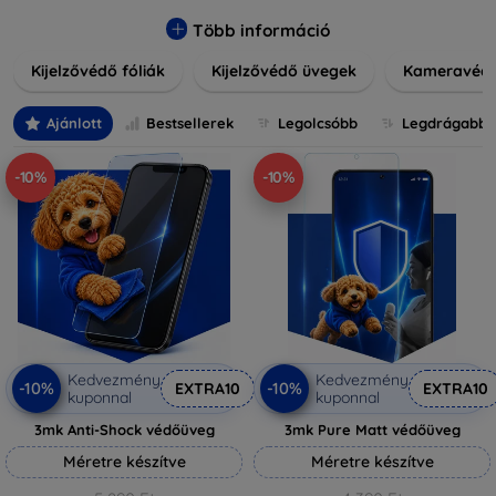
könnyen alkalmazható védelmeink nemcsak tartósságot,
hanem kristálytiszta képet is biztosítanak, megőrzi a
Több információ
készülék eredeti megjelenését. Válasszon különféle méretű
Kijelzővédő fóliák
Kijelzővédő üvegek
Kameravéd
és stílusú kijelzővédőink közül, hogy a mindennapok során is
nyugodtan használhassa eszközeit. Legyen szó teljes
fedésről vagy íves kijelzővédelemről, a minőséget szem
Ajánlott
Bestsellerek
Legolcsóbb
Legdrágabb
előtt tartva kínálunk megoldásokat minden eszközre.
-10%
-10%
Kedvezmény
Kedvezmény
-10%
-10%
EXTRA10
EXTRA10
kuponnal
kuponnal
3mk Anti-Shock védőüveg
3mk Pure Matt védőüveg
Méretre készítve
Méretre készítve