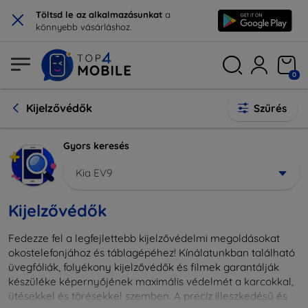
×
Töltsd le az alkalmazásunkat
a
könnyebb vásárláshoz.
0
Kijelzővédők
Szűrés
Gyors keresés
Kia EV9
Kijelzővédők
Fedezze fel a legfejlettebb kijelzővédelmi megoldásokat
okostelefonjához és táblagépéhez! Kínálatunkban található
üvegfóliák, folyékony kijelzővédők és filmek garantálják
készüléke képernyőjének maximális védelmét a karcokkal,
ütésekkel és törésekkel szemben. A precíz illeszkedésű és