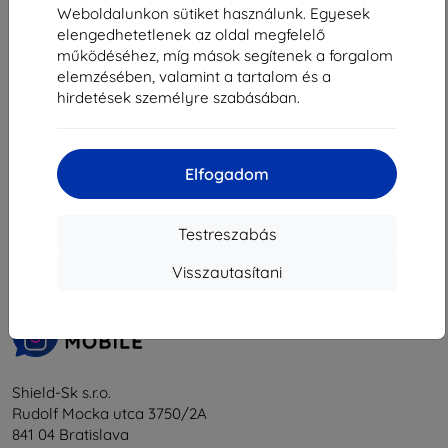
16 101 Ft
16 101 Ft
Weboldalunkon sütiket használunk. Egyesek
Raktáron > 5 darab
elengedhetetlenek az oldal megfelelő
Raktáron > 5 darab
működéséhez, míg mások segítenek a forgalom
elemzésében, valamint a tartalom és a
hirdetések személyre szabásában.
Elfogadom
1
-
6
Összes találat
6
.
«
1
»
Testreszabás
Visszautasítani
Shield-Sk s.r.o.
Rudolf Mocka utca 3750/2A
841 04 Bratislava