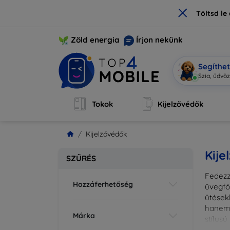
×
Töltsd l
Zöld energia
Írjon nekünk
Segíthe
Mo
|
Tokok
Kijelzővédők
Kijelzővédők
Kije
SZŰRÉS
Fedezz
Hozzáferhetőség
üvegfó
ütések
hanem 
Márka
stílus
fedésr