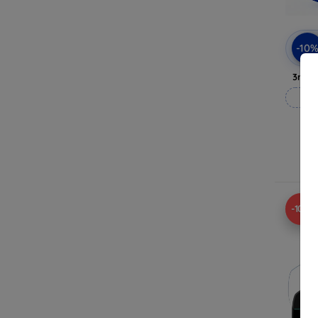
-10
3mk A
M
Ra
-10%