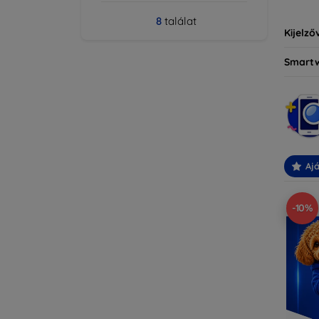
8
találat
Kijelző
Smart
Ajá
-10%