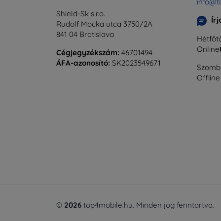
info@t
Shield-Sk s.r.o.
Ír
Rudolf Mocka utca 3750/2A
841 04 Bratislava
Hétfőtő
Online
Cégjegyzékszám:
46701494
ÁFA-azonosító:
SK2023549671
Szomba
Offline
©
2026
top4mobile.hu. Minden jog fenntartva.