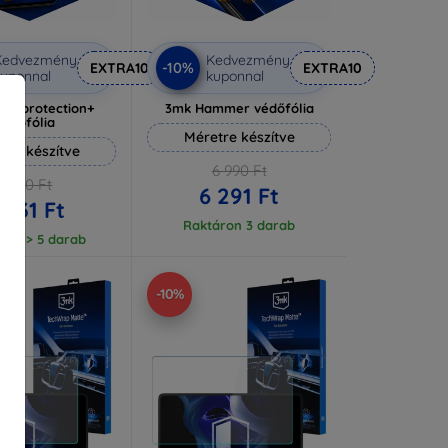
Kedvezmény
Kedvezmény
-10%
EXTRA10
EXTRA10
uponnal
kuponnal
lverprotection+
3mk Hammer védőfólia
védőfólia
Méretre készítve
tre készítve
6 990 Ft
6 590 Ft
6 291 Ft
 931 Ft
Raktáron 3 darab
ron > 5 darab
-10%