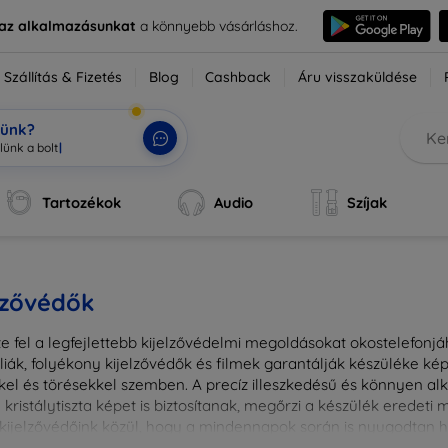
e az alkalmazásunkat
a könnyebb vásárláshoz.
Szállítás & Fizetés
Blog
Cashback
Áru visszaküldése
tünk?
Tartozékok
Audio
Szíjak
lzővédők
e fel a legfejlettebb kijelzővédelmi megoldásokat okostelefonj
liák, folyékony kijelzővédők és filmek garantálják készüléke k
kel és törésekkel szemben. A precíz illeszkedésű és könnyen a
kristálytiszta képet is biztosítanak, megőrzi a készülék eredeti
ú kijelzővédőink közül, hogy a mindennapok során is nyugodtan h
ől vagy íves kijelzővédelemről, a minőséget szem előtt tartva 