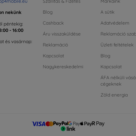
op4mobile.eu
Szállítás & Fizetés
Márkáink
Blog
A sütik
jon nekünk
Cashback
Adatvédelem
l péntekig:
8:00 - 16:00
Áru visszaküldése
Reklamáció szab
t és vasárnap:
Reklamáció
Üzleti feltételek
Kapcsolat
Blog
Nagykereskedelmi
Kapcsolat
ÁFA nélküli vásá
cégeknek
Zöld energia