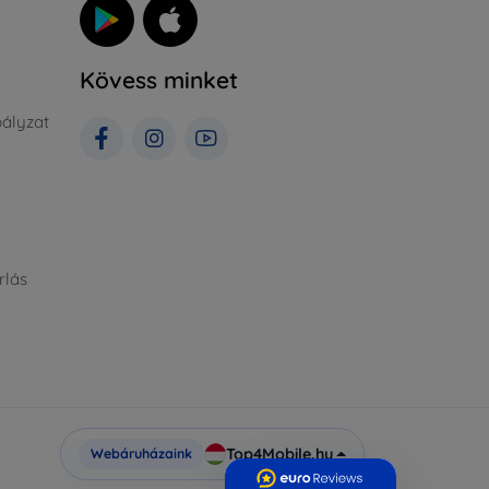
Kövess minket
ályzat
rlás
Top4Mobile.hu
Webáruházaink