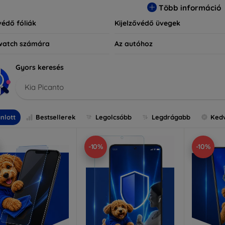
Több információ
védő fóliák
Kijelzővédő üvegek
watch számára
Az autóhoz
Gyors keresés
Kia Picanto
nlott
Bestsellerek
Legolcsóbb
Legdrágabb
Ked
-10%
-10%