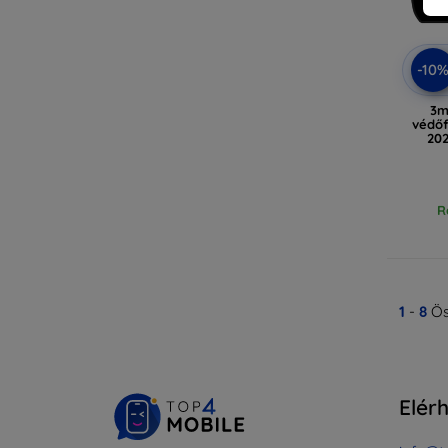
-10
3m
védőf
20
R
1
-
8
Ös
Elér