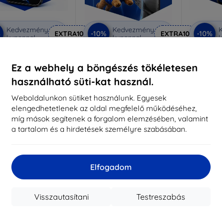
Kedvezmény
Kedvezmény
%
-10%
-10%
EXTRA10
EXTRA10
kuponnal
kuponnal
k
nti-Shock védőüveg
3mk Pure Matt védőüveg
3mk Si
Ez a webhely a böngészés tökéletesen
éretre készítve
Méretre készítve
Mére
használható süti-kat használ.
5 890 Ft
4 390 Ft
5 301 Ft
3 951 Ft
Weboldalunkon sütiket használunk. Egyesek
5
elengedhetetlenek az oldal megfelelő működéséhez,
ktáron > 5 darab
Raktáron > 5 darab
míg mások segítenek a forgalom elemzésében, valamint
Raktá
a tartalom és a hirdetések személyre szabásában.
-10%
-10%
Elfogadom
Visszautasítani
Testreszabás