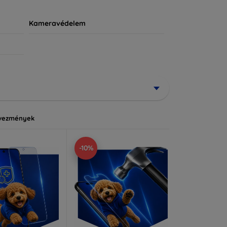
Kameravédelem
vezmények
-10%