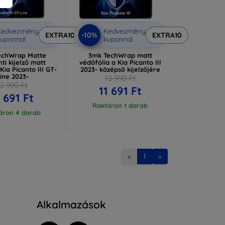
Kedvezmény
Kedvezmény
-10%
EXTRA10
EXTRA10
uponnal
kuponnal
echWrap Matte
3mk TechWrap matt
ti kijelző matt
védőfólia a Kia Picanto III
Kia Picanto III GT-
2023- középső kijelzőjére
ine 2023-
12 990 Ft
12 990 Ft
11 691 Ft
1 691 Ft
Raktáron 1 darab
áron 4 darab
«
1
»
Alkalmazások