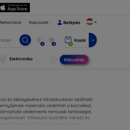
Reklamáció
Kapcsolat
Belépés
Kosár
0
0
0
Elektronika
Kiárusítás
ához és táblagépéhez! Kínálatunkban található
épernyőjének maximális védelmét a karcokkal,
lkalmazható védelmeink nemcsak tartósságot,
 megjelenését. Válasszon különféle méretű és
asználhassa eszközeit. Legyen szó teljes
kínálunk megoldásokat minden eszközre.