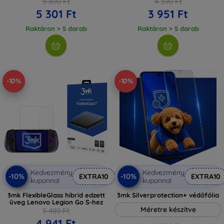
5 890 Ft
4 390 Ft
5 301 Ft
3 951 Ft
Raktáron > 5 darab
Raktáron > 5 darab
-10%
-10%
Kedvezmény
Kedvezmény
-10%
-10%
EXTRA10
EXTRA10
kuponnal
kuponnal
3mk FlexibleGlass hibrid edzett
3mk Silverprotection+ védőfólia
üveg Lenovo Legion Go S-hez
Méretre készítve
5 489 Ft
4 941 Ft