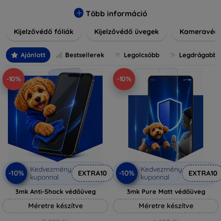
könnyen alkalmazható védelmeink nemcsak tartósságot,
hanem kristálytiszta képet is biztosítanak, megőrzi a
Több információ
készülék eredeti megjelenését. Válasszon különféle méretű
Kijelzővédő fóliák
Kijelzővédő üvegek
Kameravéd
és stílusú kijelzővédőink közül, hogy a mindennapok során is
nyugodtan használhassa eszközeit. Legyen szó teljes
fedésről vagy íves kijelzővédelemről, a minőséget szem
Ajánlott
Bestsellerek
Legolcsóbb
Legdrágabb
előtt tartva kínálunk megoldásokat minden eszközre.
-10%
-10%
Kedvezmény
Kedvezmény
-10%
-10%
EXTRA10
EXTRA10
kuponnal
kuponnal
3mk Anti-Shock védőüveg
3mk Pure Matt védőüveg
Méretre készítve
Méretre készítve