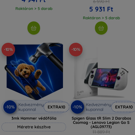
6 590 Ft
5 931 Ft
Raktáron > 5 darab
Raktáron > 5 darab
-10%
-10%
Kedvezmény
Kedvezmény
-10%
-10%
EXTRA10
EXTRA10
kuponnal
kuponnal
3mk Hammer védőfólia
Spigen Glass tR Slim 2 Darabos
Csomag - Lenovo Legion Go S
Méretre készítve
(AGL09773)
11 889 Ft