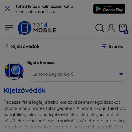
×
Töltsd le az alkalmazásunkat
a
könnyebb vásárláshoz.
0
Kijelzővédők
Szűrés
Gyors keresés
Lenovo Legion Go S
Kijelzővédők
Fedezze fel a legfejlettebb kijelzővédelmi megoldásokat
okostelefonjához és táblagépéhez! Kínálatunkban található
üvegfóliák, folyékony kijelzővédők és filmek garantálják
készüléke képernyőjének maximális védelmét a karcokkal,
ütésekkel és törésekkel szemben. A precíz illeszkedésű és