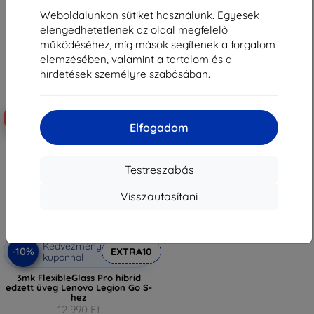
7 641 Ft
8 360 Ft
Weboldalunkon sütiket használunk. Egyesek
Raktáron > 5 darab
elengedhetetlenek az oldal megfelelő
Raktáron > 5 darab
működéséhez, míg mások segítenek a forgalom
elemzésében, valamint a tartalom és a
hirdetések személyre szabásában.
-10%
Elfogadom
Testreszabás
Visszautasítani
Kedvezmény
-10%
EXTRA10
kuponnal
3mk FlexibleGlass Pro hibrid
edzett üveg Lenovo Legion Go S-
hez
12 990 Ft