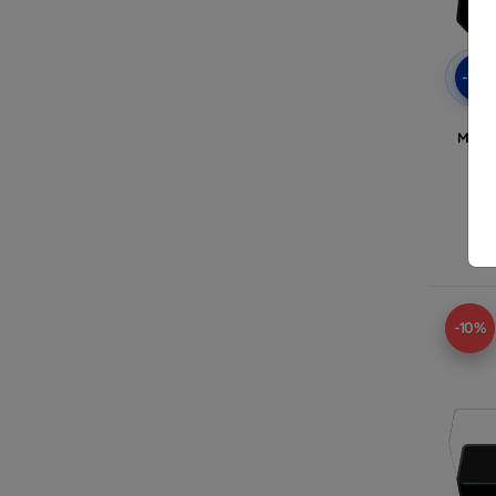
-10
3m
Műsze
MG
Ra
-10%