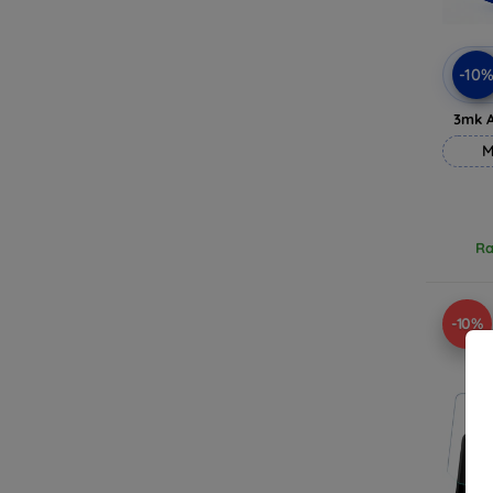
-10
3mk A
M
Ra
-10%