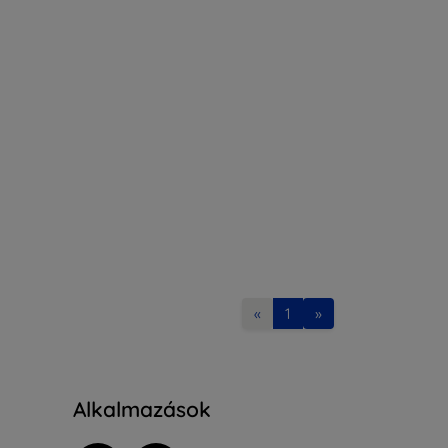
«
1
»
Alkalmazások