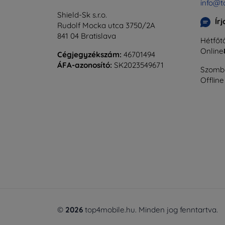
info@t
Shield-Sk s.r.o.
Ír
Rudolf Mocka utca 3750/2A
841 04 Bratislava
Hétfőtő
Online
Cégjegyzékszám:
46701494
ÁFA-azonosító:
SK2023549671
Szomba
Offline
©
2026
top4mobile.hu. Minden jog fenntartva.