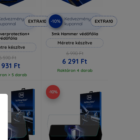
Kedvezmény
Kedvezmény
-10%
EXTRA10
EXTRA10
uponnal
kuponnal
lverprotection+
3mk Hammer védőfólia
védőfólia
Méretre készítve
tre készítve
6 990 Ft
6 590 Ft
6 291 Ft
 931 Ft
Raktáron 4 darab
ron > 5 darab
-10%