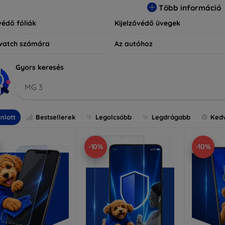
Több információ
védő fóliák
Kijelzővédő üvegek
watch számára
Az autóhoz
Gyors keresés
MG 3
nlott
Bestsellerek
Legolcsóbb
Legdrágabb
Ked
-10%
-10%