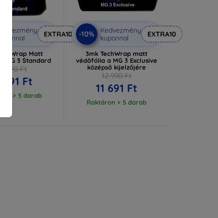
Kedvezmény
Kedvezmény
-10%
EXTRA10
EXTRA10
uponnal
kuponnal
echWrap Matt
3mk TechWrap matt
ia MG 3 Standard
védőfólia a MG 3 Exclusive
középső kijelzőjére
12 990 Ft
12 990 Ft
1 691 Ft
11 691 Ft
ron > 5 darab
Raktáron > 5 darab