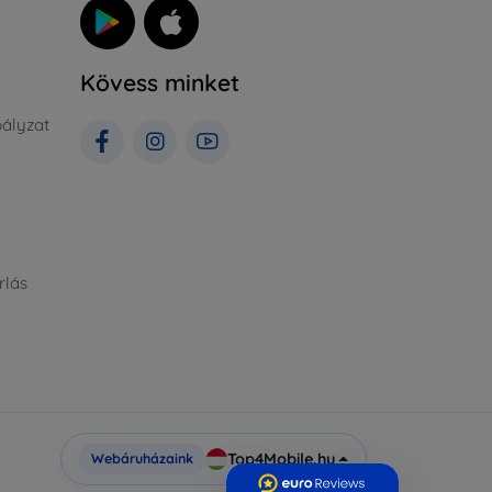
Kövess minket
ályzat
rlás
Top4Mobile.hu
Webáruházaink