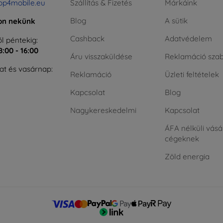
op4mobile.eu
Szállítás & Fizetés
Márkáink
Blog
A sütik
jon nekünk
Cashback
Adatvédelem
l péntekig:
8:00 - 16:00
Áru visszaküldése
Reklamáció szab
t és vasárnap:
Reklamáció
Üzleti feltételek
Kapcsolat
Blog
Nagykereskedelmi
Kapcsolat
ÁFA nélküli vásá
cégeknek
Zöld energia