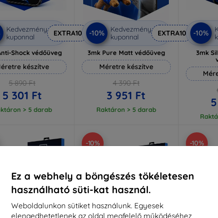
Kedvezmény
Kedvezmény
%
-10%
-10%
EXTRA10
EXTRA10
kuponnal
kuponnal
k
nti-Shock védőüveg
3mk Pure Matt védőüveg
3mk Si
éretre készítve
Méretre készítve
Mére
5 890 Ft
4 390 Ft
5 301 Ft
3 951 Ft
5
ktáron > 5 darab
Raktáron > 5 darab
Raktá
-10%
-10%
Ez a webhely a böngészés tökéletesen
használható süti-kat használ.
Weboldalunkon sütiket használunk. Egyesek
elengedhetetlenek az oldal megfelelő működéséhez,