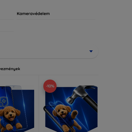
Kameravédelem
vezmények
-10%