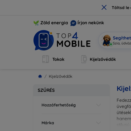
×
Töltsd l
Zöld energia
Írjon nekünk
Segíthe
Mobi
|
Tokok
Kijelzővédők
Kijelzővédők
Kije
SZŰRÉS
Fedezz
Hozzáferhetőség
üvegfó
ütések
hanem 
Márka
stílus
fedésr