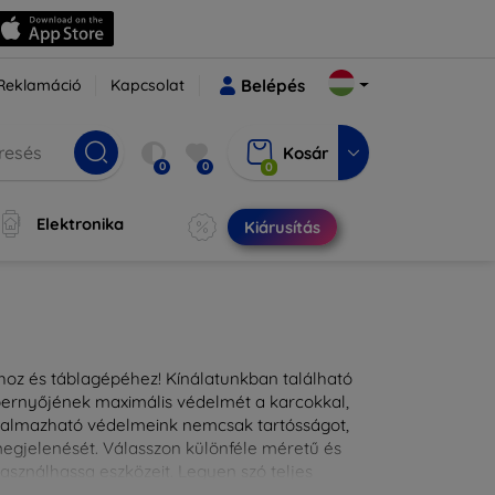
Reklamáció
Kapcsolat
Belépés
Kosár
0
0
0
Elektronika
Kiárusítás
ához és táblagépéhez! Kínálatunkban található
épernyőjének maximális védelmét a karcokkal,
lkalmazható védelmeink nemcsak tartósságot,
 megjelenését. Válasszon különféle méretű és
asználhassa eszközeit. Legyen szó teljes
kínálunk megoldásokat minden eszközre.