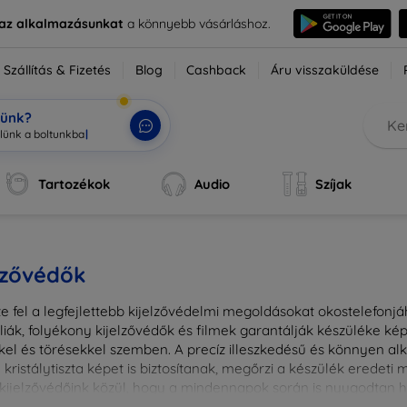
e az alkalmazásunkat
a könnyebb vásárláshoz.
Szállítás & Fizetés
Blog
Cashback
Áru visszaküldése
tünk?
Tartozékok
Audio
Szíjak
lzővédők
e fel a legfejlettebb kijelzővédelmi megoldásokat okostelefonj
liák, folyékony kijelzővédők és filmek garantálják készüléke k
kel és törésekkel szemben. A precíz illeszkedésű és könnyen a
kristálytiszta képet is biztosítanak, megőrzi a készülék eredeti
ú kijelzővédőink közül, hogy a mindennapok során is nyugodtan h
ől vagy íves kijelzővédelemről, a minőséget szem előtt tartva 