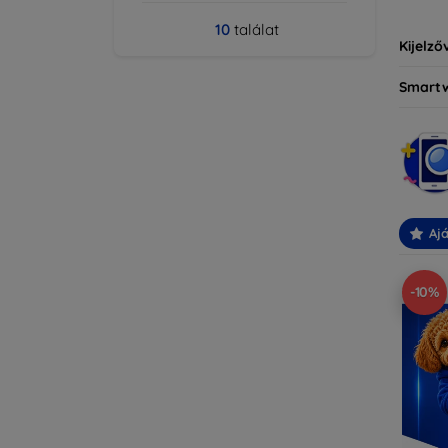
10
találat
Kijelző
Smart
Ajá
-10%