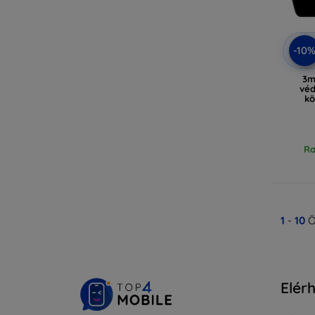
-10
3m
véd
kö
Ra
1
-
10
Ö
Elér