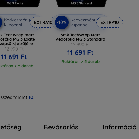
Kedvezmény
Kedvezmény
%
-10%
EXTRA10
EXTRA10
kuponnal
kuponnal
k TechWrap matt
3mk TechWrap Matt
őfólia MG 3 Excite
Védőfólia MG 3 Standard
zépső kijelzőjére
12 990 Ft
12 990 Ft
11 691 Ft
11 691 Ft
Raktáron > 5 darab
ktáron > 5 darab
sszes találat
10
.
hetőség
Bevásárlás
Információ