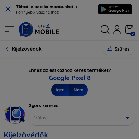
×
Töltsd le az alkalmazásunkat
a
könnyebb vásárláshoz.
0
Kijelzővédők
Szűrés
Ehhez az eszközhöz keres terméket?
Google Pixel 8
Igen
Nem
Gyors keresés
Választ
Kijelzővédők