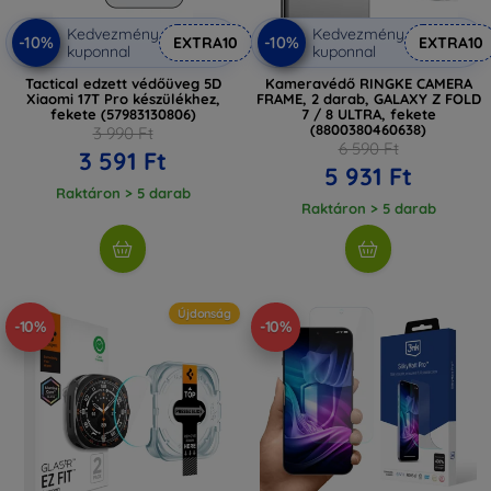
Kedvezmény
Kedvezmény
-10%
-10%
EXTRA10
EXTRA10
kuponnal
kuponnal
Tactical edzett védőüveg 5D
Kameravédő RINGKE CAMERA
Xiaomi 17T Pro készülékhez,
FRAME, 2 darab, GALAXY Z FOLD
fekete (57983130806)
7 / 8 ULTRA, fekete
(8800380460638)
3 990 Ft
6 590 Ft
3 591 Ft
5 931 Ft
Raktáron > 5 darab
Raktáron > 5 darab
Újdonság
-10%
-10%