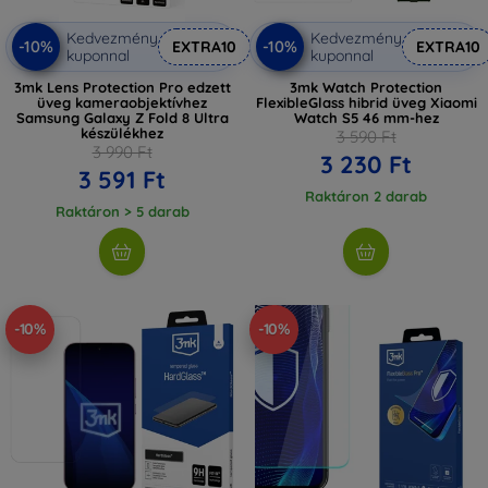
Kedvezmény
Kedvezmény
-10%
-10%
EXTRA10
EXTRA10
kuponnal
kuponnal
3mk Lens Protection Pro edzett
3mk Watch Protection
üveg kameraobjektívhez
FlexibleGlass hibrid üveg Xiaomi
Samsung Galaxy Z Fold 8 Ultra
Watch S5 46 mm-hez
készülékhez
3 590 Ft
3 990 Ft
3 230 Ft
3 591 Ft
Raktáron 2 darab
Raktáron > 5 darab
-10%
-10%