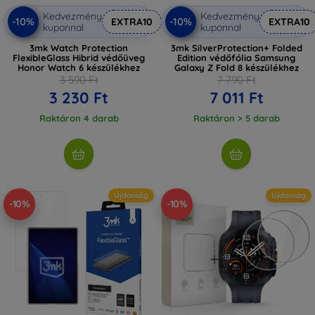
Kedvezmény
Kedvezmény
-10%
-10%
EXTRA10
EXTRA10
kuponnal
kuponnal
3mk Watch Protection
3mk SilverProtection+ Folded
FlexibleGlass Hibrid védőüveg
Edition védőfólia Samsung
Honor Watch 6 készülékhez
Galaxy Z Fold 8 készülékhez
3 590 Ft
7 790 Ft
3 230 Ft
7 011 Ft
Raktáron 4 darab
Raktáron > 5 darab
Újdonság
Újdonság
-10%
-10%