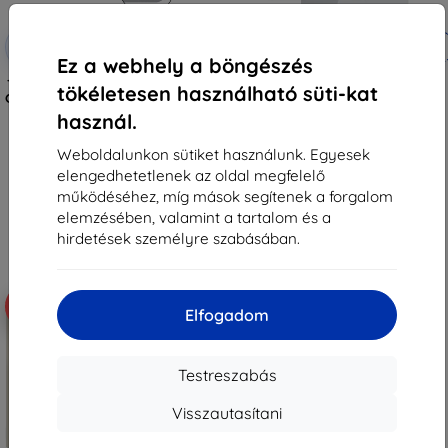
Kedvezmény
Kedvezmény
-10%
-10%
EXTRA10
EXTRA10
kuponnal
kuponnal
Ez a webhely a böngészés
Tactical Glass Shield 5D Samsung
Tactical Glass védőüveg Xiaomi
tökéletesen használható süti-kat
Galaxy Z Flip 8-hoz, fekete, külső,
Pad 7/8/8 Pro készülékhez,
57983130475
átlátszó (57983130431)
használ.
3 590 Ft
4 790 Ft
3 230 Ft
4 311 Ft
Weboldalunkon sütiket használunk. Egyesek
elengedhetetlenek az oldal megfelelő
Raktáron > 5 darab
Raktáron > 5 darab
működéséhez, míg mások segítenek a forgalom
elemzésében, valamint a tartalom és a
hirdetések személyre szabásában.
-10%
-10%
Elfogadom
Testreszabás
Visszautasítani