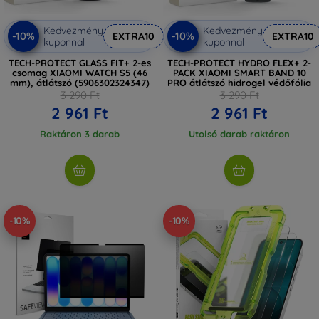
Kedvezmény
Kedvezmény
-10%
-10%
EXTRA10
EXTRA10
kuponnal
kuponnal
TECH-PROTECT GLASS FIT+ 2-es
TECH-PROTECT HYDRO FLEX+ 2-
csomag XIAOMI WATCH S5 (46
PACK XIAOMI SMART BAND 10
mm), átlátszó (5906302324347)
PRO átlátszó hidrogel védőfólia
3 290 Ft
3 290 Ft
2 961 Ft
2 961 Ft
Raktáron 3 darab
Utolsó darab raktáron
-10%
-10%