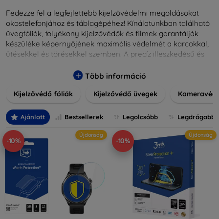
Fedezze fel a legfejlettebb kijelzővédelmi megoldásokat
okostelefonjához és táblagépéhez! Kínálatunkban található
üvegfóliák, folyékony kijelzővédők és filmek garantálják
készüléke képernyőjének maximális védelmét a karcokkal,
ütésekkel és törésekkel szemben. A precíz illeszkedésű és
könnyen alkalmazható védelmeink nemcsak tartósságot,
hanem kristálytiszta képet is biztosítanak, megőrzi a
Több információ
készülék eredeti megjelenését. Válasszon különféle méretű
Kijelzővédő fóliák
Kijelzővédő üvegek
Kameravéd
és stílusú kijelzővédőink közül, hogy a mindennapok során is
nyugodtan használhassa eszközeit. Legyen szó teljes
fedésről vagy íves kijelzővédelemről, a minőséget szem
Ajánlott
Bestsellerek
Legolcsóbb
Legdrágabb
előtt tartva kínálunk megoldásokat minden eszközre.
Újdonság
Újdonság
-10%
-10%