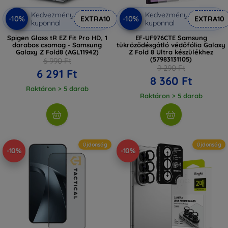
Kedvezmény
Kedvezmény
-10%
-10%
EXTRA10
EXTRA10
kuponnal
kuponnal
Spigen Glass tR EZ Fit Pro HD, 1
EF-UF976CTE Samsung
darabos csomag - Samsung
tükröződésgátló védőfólia Galaxy
Galaxy Z Fold8 (AGL11942)
Z Fold 8 Ultra készülékhez
(57983131105)
6 990 Ft
9 290 Ft
6 291 Ft
8 360 Ft
Raktáron > 5 darab
Raktáron > 5 darab
Újdonság
Újdonság
-10%
-10%