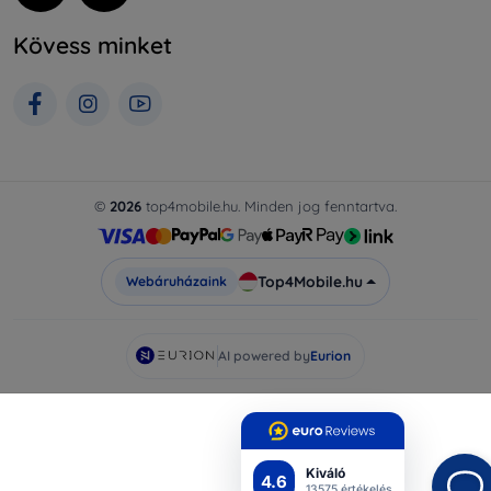
Kövess minket
©
2026
top4mobile.hu. Minden jog fenntartva.
Top4Mobile.hu
Webáruházaink
AI powered by
Eurion
Kiváló
4.6
13575 értékelés