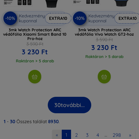
Kedvezmény
Kedvezmény
-10%
-10%
EXTRA10
EXTRA10
kuponnal
kuponnal
3mk Watch Protection ARC
3mk Watch Protection ARC
védőfólia Xiaomi Smart Band 10
védőfólia Vivo Watch GT2-hoz
Pro-hoz
3 590 Ft
3 590 Ft
3 230 Ft
3 230 Ft
Raktáron > 5 darab
Raktáron > 5 darab
30
további...
1
-
30
Összes találat
8930
.
2
3
4
298
»
«
1
…