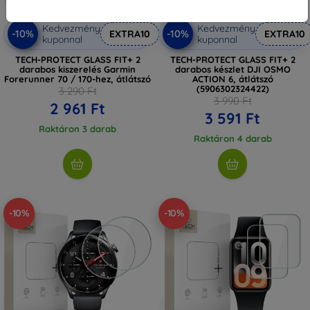
Kedvezmény
Kedvezmény
-10%
-10%
EXTRA10
EXTRA10
kuponnal
kuponnal
TECH-PROTECT GLASS FIT+ 2
TECH-PROTECT GLASS FIT+ 2
darabos kiszerelés Garmin
darabos készlet DJI OSMO
Forerunner 70 / 170-hez, átlátszó
ACTION 6, átlátszó
(5906302324422)
3 290 Ft
3 990 Ft
2 961 Ft
3 591 Ft
Raktáron 3 darab
Raktáron 4 darab
-10%
-10%