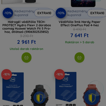
Kedvezmény
Kedvezmény
-10%
-10%
EXTRA10
EXTRA10
kuponnal
kuponnal
Hidrogél védőfólia TECH-
Védőfólia 3mk Hardy Paper
PROTECT Hydro Flex+ 2 darabos
Effect OnePlus Pad 4-hez
csomag Huawei Watch Fit 5 Pro-
8 490 Ft
hoz, átlátszó (5906302323852)
7 641 Ft
3 290 Ft
2 961 Ft
Raktáron > 5 darab
Utolsó darab raktáron
-10%
-10%