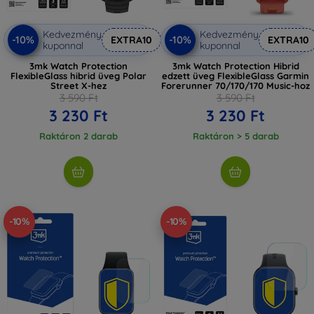
Kedvezmény
Kedvezmény
-10%
-10%
EXTRA10
EXTRA10
kuponnal
kuponnal
3mk Watch Protection
3mk Watch Protection Hibrid
FlexibleGlass hibrid üveg Polar
edzett üveg FlexibleGlass Garmin
Street X-hez
Forerunner 70/170/170 Music-hoz
3 590 Ft
3 590 Ft
3 230 Ft
3 230 Ft
Raktáron 2 darab
Raktáron > 5 darab
-10%
-10%