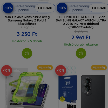
Kedvezmény
Kedvezmény
-10%
-10%
EXTRA10
EXTRA10
kuponnal
kuponnal
3MK FlexibleGlass hibrid üveg
TECH-PROTECT GLASS FIT+ 2 db
Samsung Galaxy Z Fold 8
SAMSUNG GALAXY WATCH ULTRA
készülékhez
2 2026 (47 MM) átlátszó
(5906302324668)
3 590 Ft
3 290 Ft
3 230 Ft
2 961 Ft
Raktáron > 5 darab
Utolsó darab raktáron
Újdonság
Újdonság
-10%
-10%