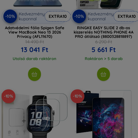
Kedvezmény
Kedvezmény
-10%
-10%
EXTRA10
EXTRA10
kuponnal
kuponnal
Adatvédelmi fólia Spigen Safe
RINGKE EASY SLIDE 2 db-os
View MacBook Neo 13 2026
kiszerelés NOTHING PHONE 4A
Privacy (AFL11670)
PRO átlátszó (8800328818897)
14 490 Ft
6 290 Ft
13 041 Ft
5 661 Ft
Utolsó darab raktáron
Raktáron > 5 darab
-10%
-10%