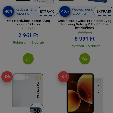
Kedvezmény
Kedvezmény
-10%
-10%
EXTRA10
EXTRA10
kuponnal
kuponnal
3mk HardGlass edzett üveg
3mk FlexibleGlass Pro hibrid üveg
Xiaomi 17T-hez
Samsung Galaxy Z Fold 8 Ultra
készülékhez
3 290 Ft
9 990 Ft
2 961 Ft
8 991 Ft
Raktáron > 5 darab
Raktáron > 5 darab
-10%
-10%