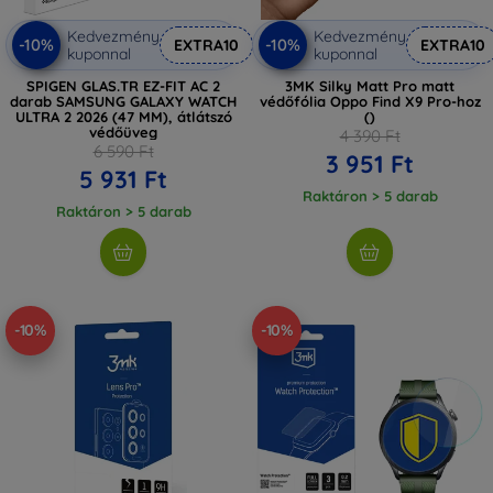
Kedvezmény
Kedvezmény
-10%
-10%
EXTRA10
EXTRA10
kuponnal
kuponnal
SPIGEN GLAS.TR EZ-FIT AC 2
3MK Silky Matt Pro matt
darab SAMSUNG GALAXY WATCH
védőfólia Oppo Find X9 Pro-hoz
ULTRA 2 2026 (47 MM), átlátszó
()
védőüveg
4 390 Ft
6 590 Ft
3 951 Ft
5 931 Ft
Raktáron > 5 darab
Raktáron > 5 darab
-10%
-10%