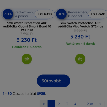
Kedvezmény
Kedvezmény
-10%
-10%
EXTRA10
EXTRA10
kuponnal
kuponnal
3mk Watch Protection ARC
3mk Watch Protection ARC
védőfólia Xiaomi Smart Band 10
védőfólia Vivo Watch GT2-hoz
Pro-hoz
3 590 Ft
3 590 Ft
3 230 Ft
3 230 Ft
Raktáron > 5 darab
Raktáron > 5 darab
30
további...
1
-
30
Összes találat
8935
.
2
3
4
298
»
«
1
…