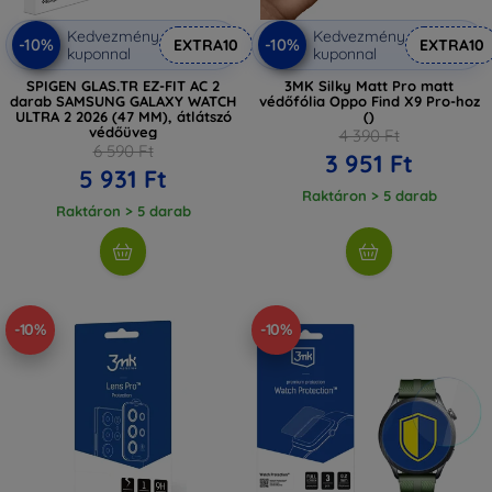
Kedvezmény
Kedvezmény
-10%
-10%
EXTRA10
EXTRA10
kuponnal
kuponnal
SPIGEN GLAS.TR EZ-FIT AC 2
3MK Silky Matt Pro matt
darab SAMSUNG GALAXY WATCH
védőfólia Oppo Find X9 Pro-hoz
ULTRA 2 2026 (47 MM), átlátszó
()
védőüveg
4 390 Ft
6 590 Ft
3 951 Ft
5 931 Ft
Raktáron > 5 darab
Raktáron > 5 darab
-10%
-10%