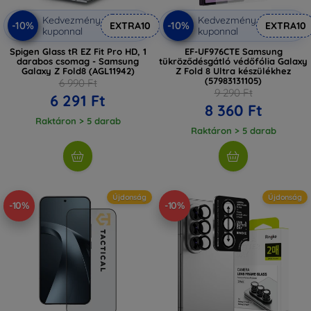
Kedvezmény
Kedvezmény
-10%
-10%
EXTRA10
EXTRA10
kuponnal
kuponnal
Spigen Glass tR EZ Fit Pro HD, 1
EF-UF976CTE Samsung
darabos csomag - Samsung
tükröződésgátló védőfólia Galaxy
Galaxy Z Fold8 (AGL11942)
Z Fold 8 Ultra készülékhez
(57983131105)
6 990 Ft
9 290 Ft
6 291 Ft
8 360 Ft
Raktáron > 5 darab
Raktáron > 5 darab
Újdonság
Újdonság
-10%
-10%