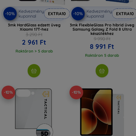
Kedvezmény
Kedvezmény
-10%
-10%
EXTRA10
EXTRA10
kuponnal
kuponnal
3mk HardGlass edzett üveg
3mk FlexibleGlass Pro hibrid üveg
Xiaomi 17T-hez
Samsung Galaxy Z Fold 8 Ultra
készülékhez
3 290 Ft
9 990 Ft
2 961 Ft
8 991 Ft
Raktáron > 5 darab
Raktáron 5 darab
-10%
-10%