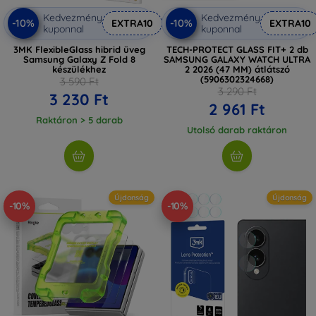
Kedvezmény
Kedvezmény
-10%
-10%
EXTRA10
EXTRA10
kuponnal
kuponnal
3MK FlexibleGlass hibrid üveg
TECH-PROTECT GLASS FIT+ 2 db
Samsung Galaxy Z Fold 8
SAMSUNG GALAXY WATCH ULTRA
készülékhez
2 2026 (47 MM) átlátszó
(5906302324668)
3 590 Ft
3 290 Ft
3 230 Ft
2 961 Ft
Raktáron > 5 darab
Utolsó darab raktáron
Újdonság
Újdonság
-10%
-10%