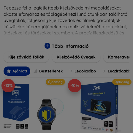
Fedezze fel a legfejlettebb kijelzővédelmi megoldásokat
okostelefonjához és táblagépéhez! Kínálatunkban található
üvegfóliák, folyékony kijelzővédők és filmek garantálják
készüléke képernyőjének maximális védelmét a karcokkal,
ütésekkel és törésekkel szemben. A precíz illeszkedésű és
könnyen alkalmazható védelmeink nemcsak tartósságot,
hanem kristálytiszta képet is biztosítanak, megőrzi a
Több információ
készülék eredeti megjelenését. Válasszon különféle méretű
Kijelzővédő fóliák
Kijelzővédő üvegek
Kameravéd
és stílusú kijelzővédőink közül, hogy a mindennapok során is
nyugodtan használhassa eszközeit. Legyen szó teljes
fedésről vagy íves kijelzővédelemről, a minőséget szem
Ajánlott
Bestsellerek
Legolcsóbb
Legdrágabb
előtt tartva kínálunk megoldásokat minden eszközre.
Újdonság
Újdonság
-10%
-10%