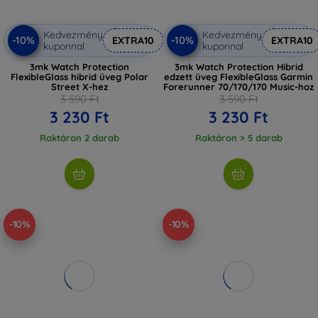
Kedvezmény
Kedvezmény
-10%
-10%
EXTRA10
EXTRA10
kuponnal
kuponnal
3mk Watch Protection
3mk Watch Protection Hibrid
FlexibleGlass hibrid üveg Polar
edzett üveg FlexibleGlass Garmin
Street X-hez
Forerunner 70/170/170 Music-hoz
3 590 Ft
3 590 Ft
3 230 Ft
3 230 Ft
Raktáron 2 darab
Raktáron > 5 darab
-10%
-10%