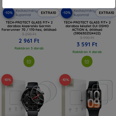
Kedvezmény
Kedvezmény
-10%
-10%
EXTRA10
EXTRA10
kuponnal
kuponnal
TECH-PROTECT GLASS FIT+ 2
TECH-PROTECT GLASS FIT+ 2
darabos kiszerelés Garmin
darabos készlet DJI OSMO
Forerunner 70 / 170-hez, átlátszó
ACTION 6, átlátszó
(5906302324422)
3 290 Ft
3 990 Ft
2 961 Ft
3 591 Ft
Raktáron 3 darab
Raktáron 4 darab
-10%
-10%