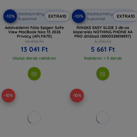
Kedvezmény
Kedvezmény
-10%
-10%
EXTRA10
EXTRA10
kuponnal
kuponnal
Adatvédelmi fólia Spigen Safe
RINGKE EASY SLIDE 2 db-os
View MacBook Neo 13 2026
kiszerelés NOTHING PHONE 4A
Privacy (AFL11670)
PRO átlátszó (8800328818897)
14 490 Ft
6 290 Ft
13 041 Ft
5 661 Ft
Utolsó darab raktáron
Raktáron > 5 darab
-10%
-10%