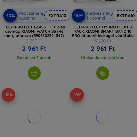
Kedvezmény
Kedvezmény
-10%
-10%
EXTRA10
EXTRA10
kuponnal
kuponnal
TECH-PROTECT GLASS FIT+ 2-es
TECH-PROTECT HYDRO FLEX+ 2-
csomag XIAOMI WATCH S5 (46
PACK XIAOMI SMART BAND 10
mm), átlátszó (5906302324347)
PRO átlátszó hidrogel védőfólia
3 290 Ft
3 290 Ft
2 961 Ft
2 961 Ft
Raktáron 3 darab
Utolsó darab raktáron
-10%
-10%