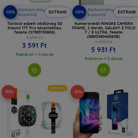
Kedvezmény
Kedvezmény
-10%
-10%
EXTRA10
EXTRA10
kuponnal
kuponnal
Tactical edzett védőüveg 5D
Kameravédő RINGKE CAMERA
Xiaomi 17T Pro készülékhez,
FRAME, 2 darab, GALAXY Z FOLD
fekete (57983130806)
7 / 8 ULTRA, fekete
(8800380460638)
3 990 Ft
6 590 Ft
3 591 Ft
5 931 Ft
Raktáron > 5 darab
Raktáron > 5 darab
Újdonság
-10%
-10%