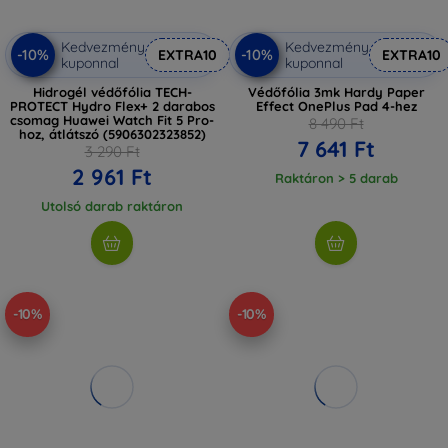
Kedvezmény
Kedvezmény
-10%
-10%
EXTRA10
EXTRA10
kuponnal
kuponnal
Hidrogél védőfólia TECH-
Védőfólia 3mk Hardy Paper
PROTECT Hydro Flex+ 2 darabos
Effect OnePlus Pad 4-hez
csomag Huawei Watch Fit 5 Pro-
8 490 Ft
hoz, átlátszó (5906302323852)
7 641 Ft
3 290 Ft
2 961 Ft
Raktáron > 5 darab
Utolsó darab raktáron
-10%
-10%