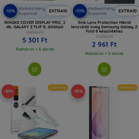
Kedvezmény
Kedvezmény
-10%
-10%
EXTRA10
EXTRA10
kuponnal
kuponnal
RINGKE COVER DISPLAY PRO, 2
3mk Lens Protection Hibrid
db, GALAXY Z FLIP 8, átlátszó
lencvédő üveg Samsung Galaxy Z
Fold 8 készülékhez
5 890 Ft
3 290 Ft
5 301 Ft
2 961 Ft
Raktáron > 5 darab
Raktáron > 5 darab
Újdonság
Újdonság
-10%
-10%