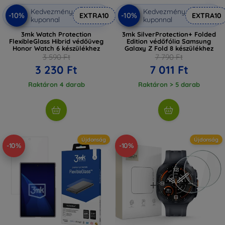
Kedvezmény
Kedvezmény
-10%
-10%
EXTRA10
EXTRA10
kuponnal
kuponnal
3mk Watch Protection
3mk SilverProtection+ Folded
FlexibleGlass Hibrid védőüveg
Edition védőfólia Samsung
Honor Watch 6 készülékhez
Galaxy Z Fold 8 készülékhez
3 590 Ft
7 790 Ft
3 230 Ft
7 011 Ft
Raktáron 4 darab
Raktáron > 5 darab
Újdonság
Újdonság
-10%
-10%