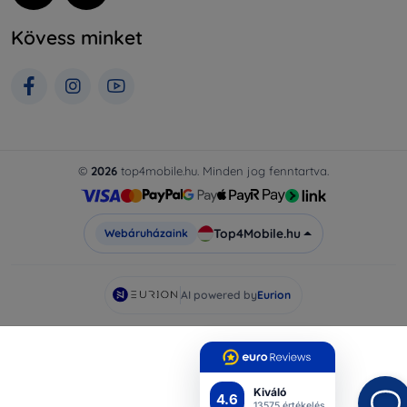
Kövess minket
©
2026
top4mobile.hu. Minden jog fenntartva.
Top4Mobile.hu
Webáruházaink
AI powered by
Eurion
Kiváló
4.6
13575 értékelés