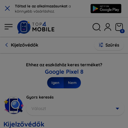
×
Töltsd le az alkalmazásunkat
a
könnyebb vásárláshoz.
0
Kijelzővédők
Szűrés
Ehhez az eszközhöz keres terméket?
Google Pixel 8
Igen
Nem
Gyors keresés
Választ
Kijelzővédők