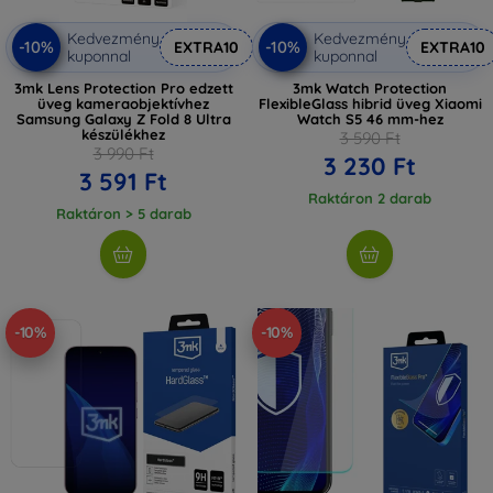
Kedvezmény
Kedvezmény
-10%
-10%
EXTRA10
EXTRA10
kuponnal
kuponnal
3mk Lens Protection Pro edzett
3mk Watch Protection
üveg kameraobjektívhez
FlexibleGlass hibrid üveg Xiaomi
Samsung Galaxy Z Fold 8 Ultra
Watch S5 46 mm-hez
készülékhez
3 590 Ft
3 990 Ft
3 230 Ft
3 591 Ft
Raktáron 2 darab
Raktáron > 5 darab
-10%
-10%