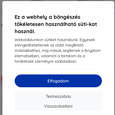
Kedvezmény
Kedvezmény
-10%
-10%
EXTRA10
EXTRA10
kuponnal
kuponnal
Ez a webhely a böngészés
Tactical Glass Shield 5D Samsung
Tactical Glass védőüveg Xiaomi
tökéletesen használható süti-kat
Galaxy Z Flip 8-hoz, fekete, külső,
Pad 7/8/8 Pro készülékhez,
57983130475
átlátszó (57983130431)
használ.
3 590 Ft
4 790 Ft
3 230 Ft
4 311 Ft
Weboldalunkon sütiket használunk. Egyesek
elengedhetetlenek az oldal megfelelő
Raktáron > 5 darab
Raktáron > 5 darab
működéséhez, míg mások segítenek a forgalom
elemzésében, valamint a tartalom és a
hirdetések személyre szabásában.
-10%
-10%
Elfogadom
Testreszabás
Visszautasítani