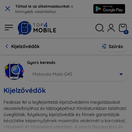
×
Töltsd le az alkalmazásunkat
a
könnyebb vásárláshoz.
0
Kijelzővédők
Szűrés
Gyors keresés
Motorola Moto G45
Kijelzővédők
Fedezze fel a legfejlettebb kijelzővédelmi megoldásokat
okostelefonjához és táblagépéhez! Kínálatunkban található
üvegfóliák, folyékony kijelzővédők és filmek garantálják
készüléke képernyőjének maximális védelmét a karcokkal,
ütésekkel és törésekkel szemben. A precíz illeszkedésű és