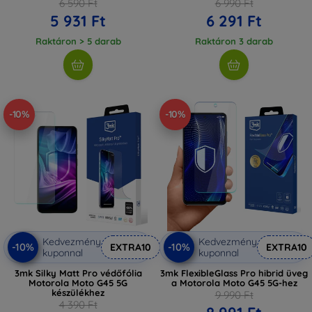
6 590 Ft
6 990 Ft
5 931 Ft
6 291 Ft
Raktáron > 5 darab
Raktáron 3 darab
-10%
-10%
Kedvezmény
Kedvezmény
-10%
-10%
EXTRA10
EXTRA10
kuponnal
kuponnal
3mk Silky Matt Pro védőfólia
3mk FlexibleGlass Pro hibrid üveg
Motorola Moto G45 5G
a Motorola Moto G45 5G-hez
készülékhez
9 990 Ft
4 390 Ft