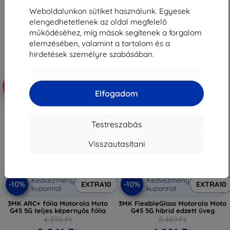
7 011 Ft
1 251 Ft
Weboldalunkon sütiket használunk. Egyesek
Raktáron > 5 darab
Utolsó darab raktáron
elengedhetetlenek az oldal megfelelő
működéséhez, míg mások segítenek a forgalom
elemzésében, valamint a tartalom és a
hirdetések személyre szabásában.
-53%
-66%
Elfogadom
Testreszabás
Visszautasítani
Kedvezmény
Kedvezmény
-10%
-10%
EXTRA10
EXTRA10
kuponnal
kuponnal
3MK ARC+ fólia Motorola Moto
3MK FlexibleGlass Motorola Moto
G45 5G teljes képernyős fólia
G45 5G hibrid edzett üveg
4 390 Ft
5 489 Ft