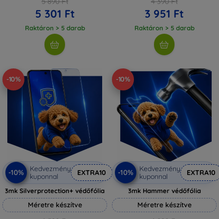
5 890 Ft
4 390 Ft
5 301 Ft
3 951 Ft
Raktáron > 5 darab
Raktáron > 5 darab
-10%
-10%
Kedvezmény
Kedvezmény
-10%
-10%
EXTRA10
EXTRA10
kuponnal
kuponnal
3mk Silverprotection+ védőfólia
3mk Hammer védőfólia
Méretre készítve
Méretre készítve