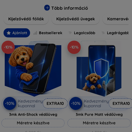
könnyen alkalmazható védelmeink nemcsak tartósságot,
hanem kristálytiszta képet is biztosítanak, megőrzi a
Több információ
készülék eredeti megjelenését. Válasszon különféle méretű
Kijelzővédő fóliák
Kijelzővédő üvegek
Kameravéd
és stílusú kijelzővédőink közül, hogy a mindennapok során is
nyugodtan használhassa eszközeit. Legyen szó teljes
fedésről vagy íves kijelzővédelemről, a minőséget szem
Ajánlott
Bestsellerek
Legolcsóbb
Legdrágabb
előtt tartva kínálunk megoldásokat minden eszközre.
-10%
-10%
Kedvezmény
Kedvezmény
-10%
-10%
EXTRA10
EXTRA10
kuponnal
kuponnal
3mk Anti-Shock védőüveg
3mk Pure Matt védőüveg
Méretre készítve
Méretre készítve