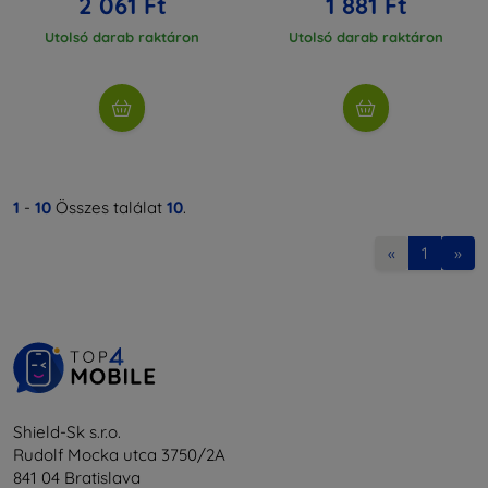
2 061 Ft
1 881 Ft
Utolsó darab raktáron
Utolsó darab raktáron
1
-
10
Összes találat
10
.
«
1
»
Shield-Sk s.r.o.
Rudolf Mocka utca 3750/2A
841 04 Bratislava