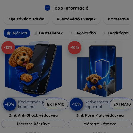
könnyen alkalmazható védelmeink nemcsak tartósságot,
hanem kristálytiszta képet is biztosítanak, megőrzi a
Több információ
készülék eredeti megjelenését. Válasszon különféle méretű
Kijelzővédő fóliák
Kijelzővédő üvegek
Kameravéd
és stílusú kijelzővédőink közül, hogy a mindennapok során is
nyugodtan használhassa eszközeit. Legyen szó teljes
fedésről vagy íves kijelzővédelemről, a minőséget szem
Ajánlott
Bestsellerek
Legolcsóbb
Legdrágabb
előtt tartva kínálunk megoldásokat minden eszközre.
-10%
-10%
Kedvezmény
Kedvezmény
-10%
-10%
EXTRA10
EXTRA10
kuponnal
kuponnal
3mk Anti-Shock védőüveg
3mk Pure Matt védőüveg
Méretre készítve
Méretre készítve