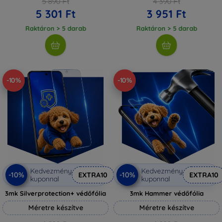
5 890 Ft
4 390 Ft
5 301 Ft
3 951 Ft
Raktáron > 5 darab
Raktáron > 5 darab
-10%
-10%
Kedvezmény
Kedvezmény
-10%
-10%
EXTRA10
EXTRA10
kuponnal
kuponnal
3mk Silverprotection+ védőfólia
3mk Hammer védőfólia
Méretre készítve
Méretre készítve