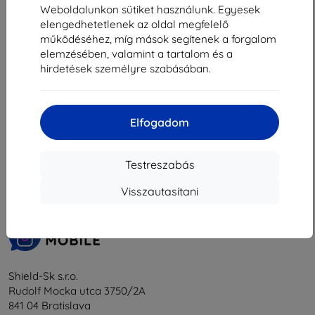
1 791 Ft
Weboldalunkon sütiket használunk. Egyesek
Raktáron 2 darab
elengedhetetlenek az oldal megfelelő
működéséhez, míg mások segítenek a forgalom
elemzésében, valamint a tartalom és a
hirdetések személyre szabásában.
Elfogadom
1
-
5
Összes találat
5
.
«
1
»
Testreszabás
Visszautasítani
Shield-Sk s.r.o.
Rudolf Mocka utca 3750/2A
841 04 Bratislava