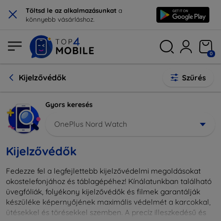
×
Töltsd le az alkalmazásunkat
a
könnyebb vásárláshoz.
0
Kijelzővédők
Szűrés
Gyors keresés
OnePlus Nord Watch
Kijelzővédők
Fedezze fel a legfejlettebb kijelzővédelmi megoldásokat
okostelefonjához és táblagépéhez! Kínálatunkban található
üvegfóliák, folyékony kijelzővédők és filmek garantálják
készüléke képernyőjének maximális védelmét a karcokkal,
ütésekkel és törésekkel szemben. A precíz illeszkedésű és