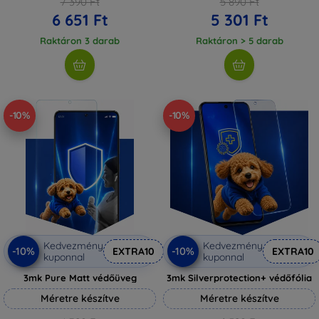
7 390 Ft
5 890 Ft
6 651 Ft
5 301 Ft
Raktáron 3 darab
Raktáron > 5 darab
-10%
-10%
Kedvezmény
Kedvezmény
-10%
-10%
EXTRA10
EXTRA10
kuponnal
kuponnal
3mk Pure Matt védőüveg
3mk Silverprotection+ védőfólia
Méretre készítve
Méretre készítve