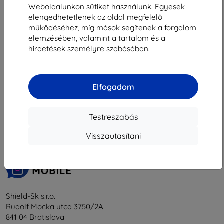
3 230 Ft
6 990 Ft
Weboldalunkon sütiket használunk. Egyesek
6 291 Ft
Raktáron > 5 darab
elengedhetetlenek az oldal megfelelő
működéséhez, míg mások segítenek a forgalom
Raktáron 4 darab
elemzésében, valamint a tartalom és a
hirdetések személyre szabásában.
Elfogadom
1
-
6
Összes találat
6
.
«
1
»
Testreszabás
Visszautasítani
Shield-Sk s.r.o.
Rudolf Mocka utca 3750/2A
841 04 Bratislava