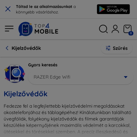
×
Töltsd le az alkalmazásunkat
a
könnyebb vásárláshoz.
0
Kijelzővédők
Szűrés
Gyors keresés
RAZER Edge Wifi
Kijelzővédők
Fedezze fel a legfejlettebb kijelzővédelmi megoldásokat
okostelefonjához és táblagépéhez! Kínálatunkban található
üvegfóliák, folyékony kijelzővédők és filmek garantálják
készüléke képernyőjének maximális védelmét a karcokkal,
ütésekkel és törésekkel szemben. A precíz illeszkedésű és