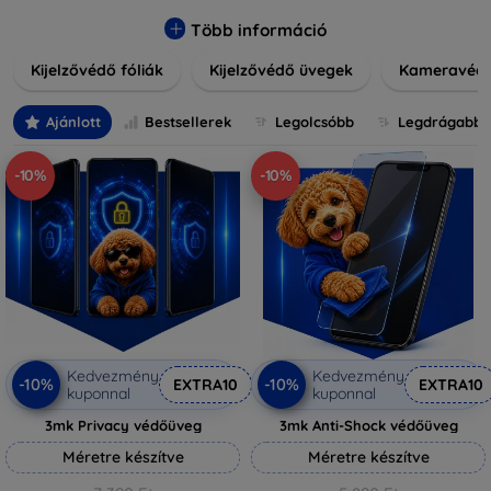
könnyen alkalmazható védelmeink nemcsak tartósságot,
hanem kristálytiszta képet is biztosítanak, megőrzi a
Több információ
készülék eredeti megjelenését. Válasszon különféle méretű
Kijelzővédő fóliák
Kijelzővédő üvegek
Kameravéd
és stílusú kijelzővédőink közül, hogy a mindennapok során is
nyugodtan használhassa eszközeit. Legyen szó teljes
fedésről vagy íves kijelzővédelemről, a minőséget szem
Ajánlott
Bestsellerek
Legolcsóbb
Legdrágabb
előtt tartva kínálunk megoldásokat minden eszközre.
-10%
-10%
Kedvezmény
Kedvezmény
-10%
-10%
EXTRA10
EXTRA10
kuponnal
kuponnal
3mk Privacy védőüveg
3mk Anti-Shock védőüveg
Méretre készítve
Méretre készítve