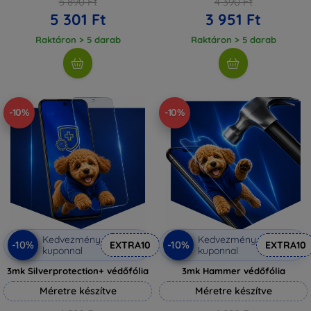
5 890 Ft
4 390 Ft
5 301 Ft
3 951 Ft
Raktáron > 5 darab
Raktáron > 5 darab
-10%
-10%
Kedvezmény
Kedvezmény
-10%
-10%
EXTRA10
EXTRA10
kuponnal
kuponnal
3mk Silverprotection+ védőfólia
3mk Hammer védőfólia
Méretre készítve
Méretre készítve