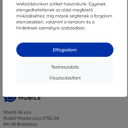
3 230 Ft
Weboldalunkon sütiket használunk. Egyesek
Raktáron > 5 darab
elengedhetetlenek az oldal megfelelő
működéséhez, míg mások segítenek a forgalom
elemzésében, valamint a tartalom és a
hirdetések személyre szabásában.
Elfogadom
1
-
5
Összes találat
5
.
«
1
»
Testreszabás
Visszautasítani
Shield-Sk s.r.o.
Rudolf Mocka utca 3750/2A
841 04 Bratislava