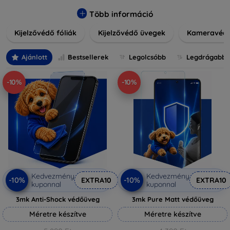
könnyen alkalmazható védelmeink nemcsak tartósságot,
hanem kristálytiszta képet is biztosítanak, megőrzi a
Több információ
készülék eredeti megjelenését. Válasszon különféle méretű
Kijelzővédő fóliák
Kijelzővédő üvegek
Kameravéd
és stílusú kijelzővédőink közül, hogy a mindennapok során is
nyugodtan használhassa eszközeit. Legyen szó teljes
fedésről vagy íves kijelzővédelemről, a minőséget szem
Ajánlott
Bestsellerek
Legolcsóbb
Legdrágabb
előtt tartva kínálunk megoldásokat minden eszközre.
-10%
-10%
Kedvezmény
Kedvezmény
-10%
-10%
EXTRA10
EXTRA10
kuponnal
kuponnal
3mk Anti-Shock védőüveg
3mk Pure Matt védőüveg
Méretre készítve
Méretre készítve