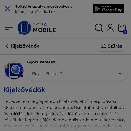
×
Töltsd le az alkalmazásunkat
a
könnyebb vásárláshoz.
0
Kijelzővédők
Szűrés
Gyors keresés
Razer Phone 2
Kijelzővédők
Fedezze fel a legfejlettebb kijelzővédelmi megoldásokat
okostelefonjához és táblagépéhez! Kínálatunkban található
üvegfóliák, folyékony kijelzővédők és filmek garantálják
készüléke képernyőjének maximális védelmét a karcokkal,
ütésekkel és törésekkel szemben. A precíz illeszkedésű és