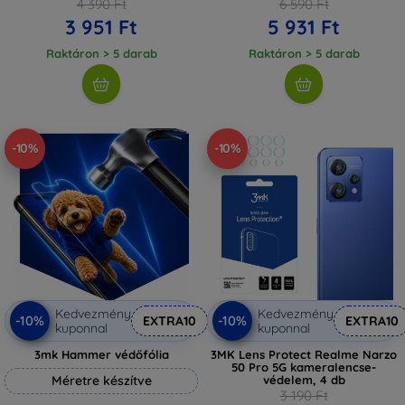
4 390 Ft
6 590 Ft
3 951 Ft
5 931 Ft
Raktáron > 5 darab
Raktáron > 5 darab
-10%
-10%
Kedvezmény
Kedvezmény
-10%
-10%
EXTRA10
EXTRA10
kuponnal
kuponnal
3mk Hammer védőfólia
3MK Lens Protect Realme Narzo
50 Pro 5G kameralencse-
Méretre készítve
védelem, 4 db
3 190 Ft