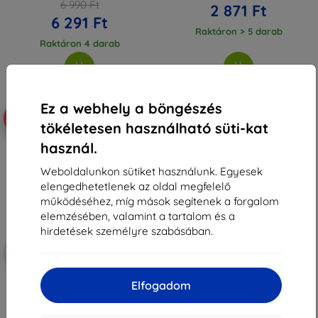
6 990 Ft
2 871 Ft
6 291 Ft
Raktáron > 5 darab
Raktáron 4 darab
Ez a webhely a böngészés
-54%
tökéletesen használható süti-kat
használ.
Weboldalunkon sütiket használunk. Egyesek
elengedhetetlenek az oldal megfelelő
működéséhez, míg mások segítenek a forgalom
elemzésében, valamint a tartalom és a
hirdetések személyre szabásában.
Kedvezmény
-10%
EXTRA10
kuponnal
3MK FlexibleGlass Realme Narzo
Elfogadom
50 Pro 5G hibrid üveg
4 090 Ft