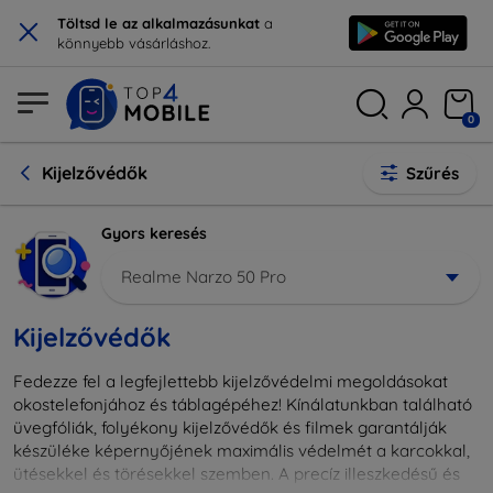
×
Töltsd le az alkalmazásunkat
a
könnyebb vásárláshoz.
0
Kijelzővédők
Szűrés
Gyors keresés
Realme Narzo 50 Pro
Kijelzővédők
Fedezze fel a legfejlettebb kijelzővédelmi megoldásokat
okostelefonjához és táblagépéhez! Kínálatunkban található
üvegfóliák, folyékony kijelzővédők és filmek garantálják
készüléke képernyőjének maximális védelmét a karcokkal,
ütésekkel és törésekkel szemben. A precíz illeszkedésű és