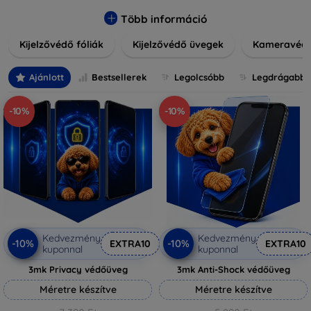
könnyen alkalmazható védelmeink nemcsak tartósságot,
hanem kristálytiszta képet is biztosítanak, megőrzi a
Több információ
készülék eredeti megjelenését. Válasszon különféle méretű
Kijelzővédő fóliák
Kijelzővédő üvegek
Kameravéd
és stílusú kijelzővédőink közül, hogy a mindennapok során is
nyugodtan használhassa eszközeit. Legyen szó teljes
fedésről vagy íves kijelzővédelemről, a minőséget szem
Ajánlott
Bestsellerek
Legolcsóbb
Legdrágabb
előtt tartva kínálunk megoldásokat minden eszközre.
-10%
-10%
Kedvezmény
Kedvezmény
-10%
-10%
EXTRA10
EXTRA10
kuponnal
kuponnal
3mk Privacy védőüveg
3mk Anti-Shock védőüveg
Méretre készítve
Méretre készítve