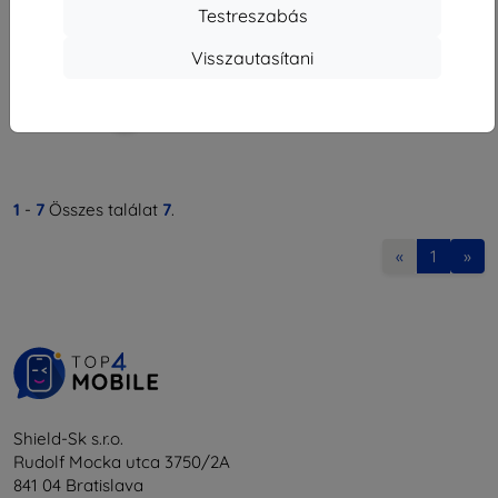
1 881 Ft
Testreszabás
Utolsó darab raktáron
Visszautasítani
1
-
7
Összes találat
7
.
«
1
»
Shield-Sk s.r.o.
Rudolf Mocka utca 3750/2A
841 04 Bratislava