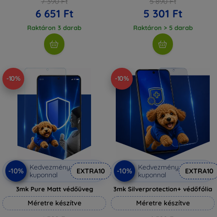
7 390 Ft
5 890 Ft
6 651 Ft
5 301 Ft
Raktáron 3 darab
Raktáron > 5 darab
-10%
-10%
Kedvezmény
Kedvezmény
-10%
-10%
EXTRA10
EXTRA10
kuponnal
kuponnal
3mk Pure Matt védőüveg
3mk Silverprotection+ védőfólia
Méretre készítve
Méretre készítve