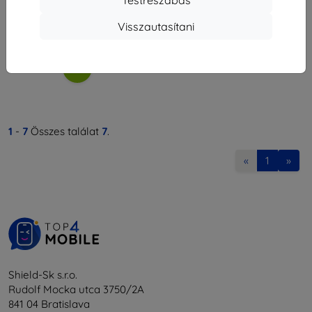
Testreszabás
11 691 Ft
Visszautasítani
Raktáron > 5 darab
1
-
7
Összes találat
7
.
«
1
»
Shield-Sk s.r.o.
Rudolf Mocka utca 3750/2A
841 04 Bratislava