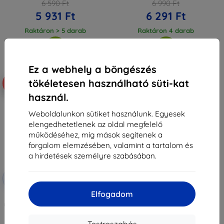
6 590 Ft
6 990 Ft
5 931 Ft
6 291 Ft
Raktáron > 5 darab
Raktáron 4 darab
Ez a webhely a böngészés
tökéletesen használható süti-kat
-10%
használ.
Weboldalunkon sütiket használunk. Egyesek
elengedhetetlenek az oldal megfelelő
működéséhez, míg mások segítenek a
forgalom elemzésében, valamint a tartalom és
a hirdetések személyre szabásában.
Kedvezmény
-10%
EXTRA10
kuponnal
Elfogadom
3mk TechWrap Matte Műszerfal
matt védőfólia Renault Symbioz
Techno 2025-hez
12 990 Ft