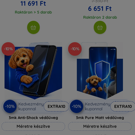
7 390 Ft
11 691 Ft
6 651 Ft
Raktáron > 5 darab
Raktáron 2 darab
-10%
-10%
Kedvezmény
Kedvezmény
-10%
-10%
EXTRA10
EXTRA10
kuponnal
kuponnal
3mk Anti-Shock védőüveg
3mk Pure Matt védőüveg
Méretre készítve
Méretre készítve