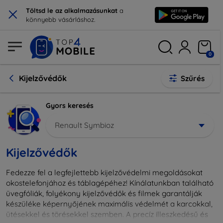
×
Töltsd le az alkalmazásunkat
a
könnyebb vásárláshoz.
0
Kijelzővédők
Szűrés
Gyors keresés
Renault Symbioz
Kijelzővédők
Fedezze fel a legfejlettebb kijelzővédelmi megoldásokat
okostelefonjához és táblagépéhez! Kínálatunkban található
üvegfóliák, folyékony kijelzővédők és filmek garantálják
készüléke képernyőjének maximális védelmét a karcokkal,
ütésekkel és törésekkel szemben. A precíz illeszkedésű és