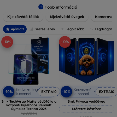
könnyen alkalmazható védelmeink nemcsak tartósságot,
hanem kristálytiszta képet is biztosítanak, megőrzi a
Több információ
készülék eredeti megjelenését. Válasszon különféle
Kijelzővédő fóliák
Kijelzővédő üvegek
Kameravéd
méretű és stílusú kijelzővédőink közül, hogy a
mindennapok során is nyugodtan használhassa eszközeit.
Legyen szó teljes fedésről vagy íves kijelzővédelemről, a
Ajánlott
Bestsellerek
Legolcsóbb
Legdrágabb
minőséget szem előtt tartva kínálunk megoldásokat
minden eszközre.
-10%
-10%
Kedvezmény
Kedvezmény
-10%
-10%
EXTRA10
EXTRA10
kuponnal
kuponnal
3mk TechWrap Matte védőfólia a
3mk Privacy védőüveg
központi kijelzőhöz Renault
Symbioz Techno 2025
Méretre készítve
12 990 Ft