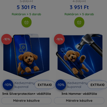
5 890 Ft
4 390 Ft
5 301 Ft
3 951 Ft
Raktáron > 5 darab
Raktáron > 5 darab
-10%
-10%
Kedvezmény
Kedvezmény
-10%
-10%
EXTRA10
EXTRA10
kuponnal
kuponnal
3mk Silverprotection+ védőfólia
3mk Hammer védőfólia
Méretre készítve
Méretre készítve