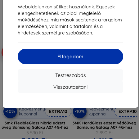
4 941 Ft
2 961 Ft
Weboldalunkon sütiket használunk. Egyesek
Raktáron > 5 darab
Raktáron > 5 darab
elengedhetetlenek az oldal megfelelő
működéséhez, míg mások segítenek a forgalom
elemzésében, valamint a tartalom és a
hirdetések személyre szabásában.
-10%
-44%
Elfogadom
Testreszabás
Visszautasítani
Kedvezmény
Kedvezmény
-10%
-10%
EXTRA10
EXTRA10
kuponnal
kuponnal
3mk FlexibleGlass hibrid edzett
3MK HardGlass edzett védőüveg
üveg Samsung Galaxy A07 4G-hez
Samsung Galaxy A07 4G-hez
3 590 Ft
2 890 Ft