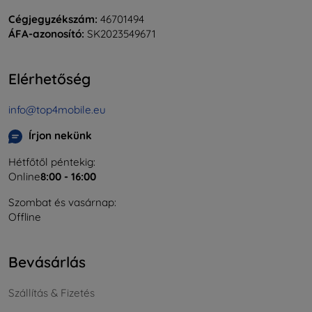
Cégjegyzékszám:
46701494
ÁFA-azonosító:
SK2023549671
Elérhetőség
info@top4mobile.eu
Írjon nekünk
Hétfőtől péntekig:
Online
8:00 - 16:00
Szombat és vasárnap:
Offline
Bevásárlás
Szállítás & Fizetés