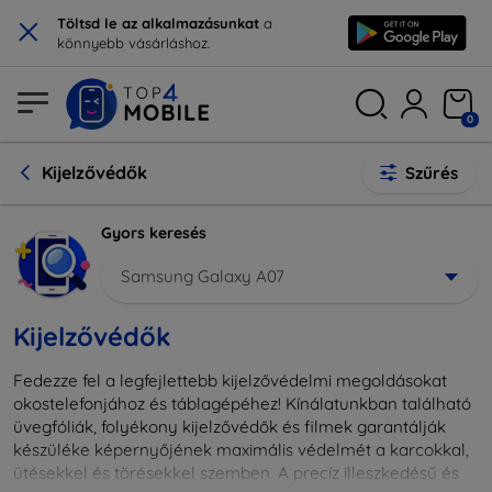
×
Töltsd le az alkalmazásunkat
a
könnyebb vásárláshoz.
0
Kijelzővédők
Szűrés
Gyors keresés
Samsung Galaxy A07
Kijelzővédők
Fedezze fel a legfejlettebb kijelzővédelmi megoldásokat
okostelefonjához és táblagépéhez! Kínálatunkban található
üvegfóliák, folyékony kijelzővédők és filmek garantálják
készüléke képernyőjének maximális védelmét a karcokkal,
ütésekkel és törésekkel szemben. A precíz illeszkedésű és