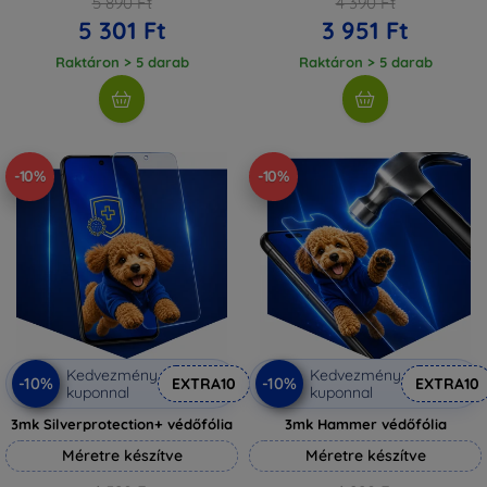
5 890 Ft
4 390 Ft
5 301 Ft
3 951 Ft
Raktáron > 5 darab
Raktáron > 5 darab
-10%
-10%
Kedvezmény
Kedvezmény
-10%
-10%
EXTRA10
EXTRA10
kuponnal
kuponnal
3mk Silverprotection+ védőfólia
3mk Hammer védőfólia
Méretre készítve
Méretre készítve