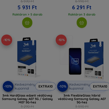
6 590 Ft
6 990 Ft
5 931 Ft
6 291 Ft
Raktáron > 5 darab
Raktáron 3 darab
-10%
-10%
Kedvezmény
Kedvezmény
-10%
-10%
EXTRA10
EXTRA10
kuponnal
kuponnal
3mk HardGlass edzett védőüveg
3mk FlexibleGlass hibrid
Samsung Galaxy A07 5G / Galaxy
védőüveg Samsung Galaxy A07
M07 5G-hez
5G-hez
3 290 Ft
3 590 Ft