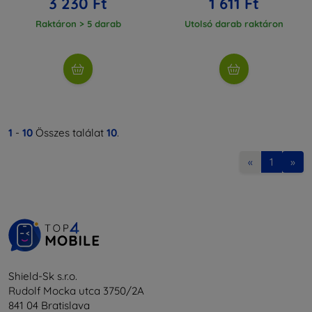
3 230 Ft
1 611 Ft
Raktáron > 5 darab
Utolsó darab raktáron
1
-
10
Összes találat
10
.
«
1
»
Shield-Sk s.r.o.
Rudolf Mocka utca 3750/2A
841 04 Bratislava