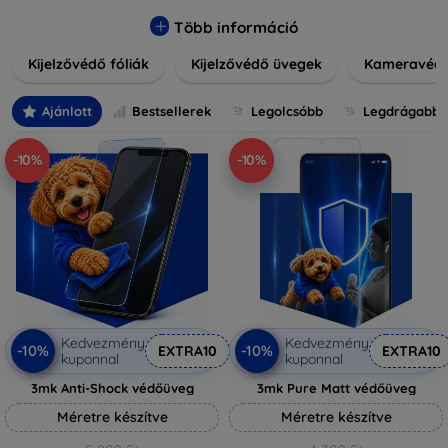
könnyen alkalmazható védelmeink nemcsak tartósságot,
hanem kristálytiszta képet is biztosítanak, megőrzi a
Több információ
készülék eredeti megjelenését. Válasszon különféle méretű
Kijelzővédő fóliák
Kijelzővédő üvegek
Kameravéd
és stílusú kijelzővédőink közül, hogy a mindennapok során is
nyugodtan használhassa eszközeit. Legyen szó teljes
fedésről vagy íves kijelzővédelemről, a minőséget szem
Ajánlott
Bestsellerek
Legolcsóbb
Legdrágabb
előtt tartva kínálunk megoldásokat minden eszközre.
-10%
-10%
Kedvezmény
Kedvezmény
-10%
-10%
EXTRA10
EXTRA10
kuponnal
kuponnal
3mk Anti-Shock védőüveg
3mk Pure Matt védőüveg
Méretre készítve
Méretre készítve