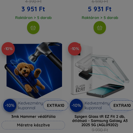
4 390 Ft
6 590 Ft
3 951 Ft
5 931 Ft
Raktáron > 5 darab
Raktáron > 5 darab
-10%
-10%
Kedvezmény
Kedvezmény
-10%
-10%
EXTRA10
EXTRA10
kuponnal
kuponnal
3mk Hammer védőfólia
Spigen Glass tR EZ Fit 2 db,
átlátszó - Samsung Galaxy A3
Méretre készítve
2025 5G (AGL09202)
9 990 Ft