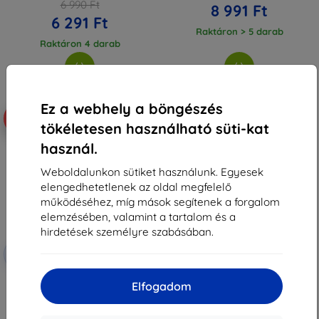
6 990 Ft
8 991 Ft
6 291 Ft
Raktáron > 5 darab
Raktáron 4 darab
Ez a webhely a böngészés
-10%
tökéletesen használható süti-kat
használ.
Weboldalunkon sütiket használunk. Egyesek
elengedhetetlenek az oldal megfelelő
működéséhez, míg mások segítenek a forgalom
elemzésében, valamint a tartalom és a
hirdetések személyre szabásában.
Kedvezmény
-10%
EXTRA10
kuponnal
3MK FlexibleGlass Samsung A3
Elfogadom
hibrid üveg
3 590 Ft