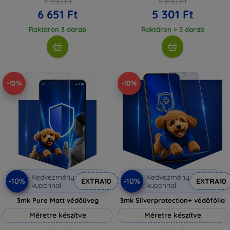
7 390 Ft
5 890 Ft
6 651 Ft
5 301 Ft
Raktáron 3 darab
Raktáron > 5 darab
-10%
-10%
Kedvezmény
Kedvezmény
-10%
-10%
EXTRA10
EXTRA10
kuponnal
kuponnal
3mk Pure Matt védőüveg
3mk Silverprotection+ védőfólia
Méretre készítve
Méretre készítve