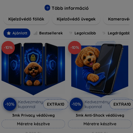
könnyen alkalmazható védelmeink nemcsak tartósságot,
hanem kristálytiszta képet is biztosítanak, megőrzi a
Több információ
készülék eredeti megjelenését. Válasszon különféle méretű
Kijelzővédő fóliák
Kijelzővédő üvegek
Kameravéd
és stílusú kijelzővédőink közül, hogy a mindennapok során is
nyugodtan használhassa eszközeit. Legyen szó teljes
fedésről vagy íves kijelzővédelemről, a minőséget szem
Ajánlott
Bestsellerek
Legolcsóbb
Legdrágabb
előtt tartva kínálunk megoldásokat minden eszközre.
-10%
-10%
Kedvezmény
Kedvezmény
-10%
-10%
EXTRA10
EXTRA10
kuponnal
kuponnal
3mk Privacy védőüveg
3mk Anti-Shock védőüveg
Méretre készítve
Méretre készítve