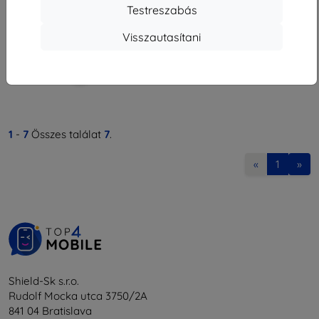
3 230 Ft
Testreszabás
Raktáron > 5 darab
Visszautasítani
1
-
7
Összes találat
7
.
«
1
»
Shield-Sk s.r.o.
Rudolf Mocka utca 3750/2A
841 04 Bratislava