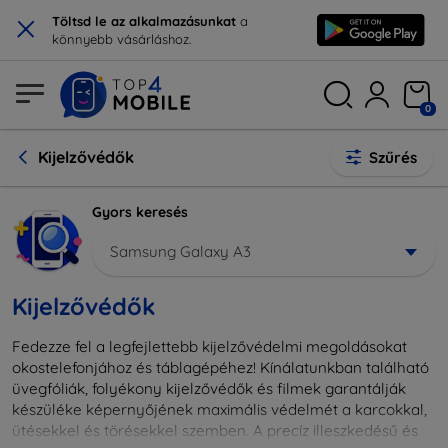
×
Töltsd le az alkalmazásunkat
a
könnyebb vásárláshoz.
0
Kijelzővédők
Szűrés
Gyors keresés
Samsung Galaxy A3
Kijelzővédők
Fedezze fel a legfejlettebb kijelzővédelmi megoldásokat
okostelefonjához és táblagépéhez! Kínálatunkban található
üvegfóliák, folyékony kijelzővédők és filmek garantálják
készüléke képernyőjének maximális védelmét a karcokkal,
ütésekkel és törésekkel szemben. A precíz illeszkedésű és