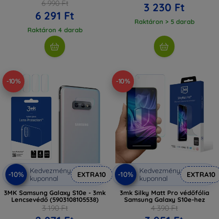
6 990 Ft
3 230 Ft
6 291 Ft
Raktáron > 5 darab
Raktáron 4 darab
-10%
-10%
Kedvezmény
Kedvezmény
-10%
-10%
EXTRA10
EXTRA10
kuponnal
kuponnal
3MK Samsung Galaxy S10e - 3mk
3mk Silky Matt Pro védőfólia
Lencsevédő (5903108105538)
Samsung Galaxy S10e-hez
3 190 Ft
4 390 Ft