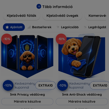
könnyen alkalmazható védelmeink nemcsak tartósságot,
hanem kristálytiszta képet is biztosítanak, megőrzi a
Több információ
készülék eredeti megjelenését. Válasszon különféle méretű
Kijelzővédő fóliák
Kijelzővédő üvegek
Kameravéd
és stílusú kijelzővédőink közül, hogy a mindennapok során is
nyugodtan használhassa eszközeit. Legyen szó teljes
fedésről vagy íves kijelzővédelemről, a minőséget szem
Ajánlott
Bestsellerek
Legolcsóbb
Legdrágabb
előtt tartva kínálunk megoldásokat minden eszközre.
-10%
-10%
Kedvezmény
Kedvezmény
-10%
-10%
EXTRA10
EXTRA10
kuponnal
kuponnal
3mk Privacy védőüveg
3mk Anti-Shock védőüveg
Méretre készítve
Méretre készítve