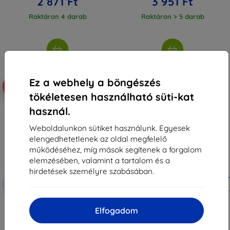
2 871 Ft
3 951 Ft
Raktáron 4 darab
Raktáron > 5 darab
Ez a webhely a böngészés
-10%
-10%
tökéletesen használható süti-kat
használ.
Weboldalunkon sütiket használunk. Egyesek
elengedhetetlenek az oldal megfelelő
működéséhez, míg mások segítenek a forgalom
elemzésében, valamint a tartalom és a
hirdetések személyre szabásában.
Kedvezmény
Kedvezmény
-10%
-10%
EXTRA10
EXTRA10
kuponnal
kuponnal
3mk ARC+ védőfólia Samsung
3mk Silky Matt Privacy védőfólia
Elfogadom
Galaxy S10e-hez
Samsung Galaxy S10e-hez
3 990 Ft
5 089 Ft