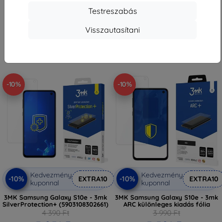
3 591 Ft
4 580 Ft
Testreszabás
Raktáron > 5 darab
Raktáron > 5 darab
Visszautasítani
-10%
-10%
Kedvezmény
Kedvezmény
-10%
-10%
EXTRA10
EXTRA10
kuponnal
kuponnal
3MK Samsung Galaxy S10e - 3mk
3MK Samsung Galaxy S10e - 3mk
SilverProtection+ (5903108302661)
ARC különleges kiadás fólia
4 390 Ft
3 990 Ft