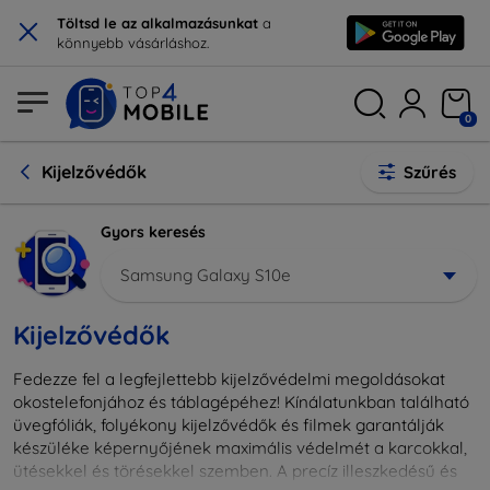
×
Töltsd le az alkalmazásunkat
a
könnyebb vásárláshoz.
0
Kijelzővédők
Szűrés
Gyors keresés
Samsung Galaxy S10e
Kijelzővédők
Fedezze fel a legfejlettebb kijelzővédelmi megoldásokat
okostelefonjához és táblagépéhez! Kínálatunkban található
üvegfóliák, folyékony kijelzővédők és filmek garantálják
készüléke képernyőjének maximális védelmét a karcokkal,
ütésekkel és törésekkel szemben. A precíz illeszkedésű és