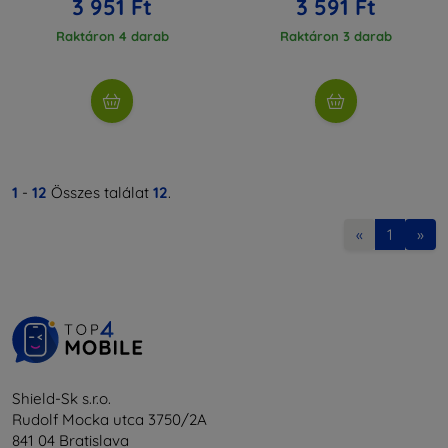
3 951 Ft
3 591 Ft
Raktáron 4 darab
Raktáron 3 darab
1
-
12
Összes találat
12
.
«
1
»
Shield-Sk s.r.o.
Rudolf Mocka utca 3750/2A
841 04 Bratislava