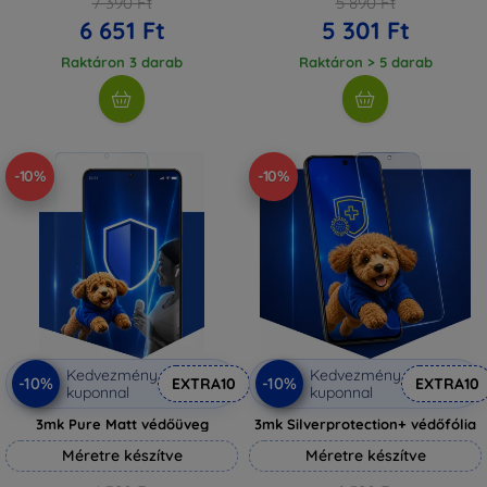
7 390 Ft
5 890 Ft
6 651 Ft
5 301 Ft
Raktáron 3 darab
Raktáron > 5 darab
-10%
-10%
Kedvezmény
Kedvezmény
-10%
-10%
EXTRA10
EXTRA10
kuponnal
kuponnal
3mk Pure Matt védőüveg
3mk Silverprotection+ védőfólia
Méretre készítve
Méretre készítve