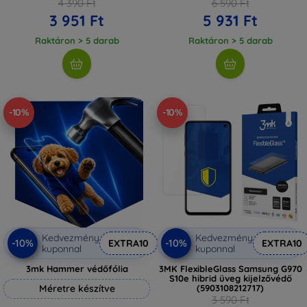
4 390 Ft
6 590 Ft
3 951 Ft
5 931 Ft
Raktáron > 5 darab
Raktáron > 5 darab
-10%
-10%
Kedvezmény
Kedvezmény
-10%
-10%
EXTRA10
EXTRA10
kuponnal
kuponnal
3mk Hammer védőfólia
3MK FlexibleGlass Samsung G970
S10e hibrid üveg kijelzővédő
Méretre készítve
(5903108212717)
3 590 Ft