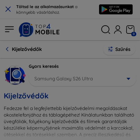
×
Töltsd le az alkalmazásunkat
a
könnyebb vásárláshoz.
0
Kijelzővédők
Szűrés
Gyors keresés
Samsung Galaxy S26 Ultra
Kijelzővédők
Fedezze fel a legfejlettebb kijelzővédelmi megoldásokat
okostelefonjához és táblagépéhez! Kínálatunkban található
üvegfóliák, folyékony kijelzővédők és filmek garantálják
készüléke képernyőjének maximális védelmét a karcokkal,
ütésekkel és törésekkel szemben. A precíz illeszkedésű és