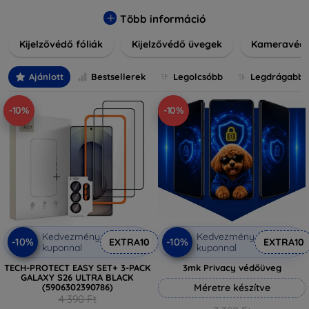
könnyen alkalmazható védelmeink nemcsak tartósságot,
hanem kristálytiszta képet is biztosítanak, megőrzi a
Több információ
készülék eredeti megjelenését. Válasszon különféle méretű
Kijelzővédő fóliák
Kijelzővédő üvegek
Kameravéd
és stílusú kijelzővédőink közül, hogy a mindennapok során is
nyugodtan használhassa eszközeit. Legyen szó teljes
fedésről vagy íves kijelzővédelemről, a minőséget szem
Ajánlott
Bestsellerek
Legolcsóbb
Legdrágabb
előtt tartva kínálunk megoldásokat minden eszközre.
-10%
-10%
Kedvezmény
Kedvezmény
-10%
-10%
EXTRA10
EXTRA10
kuponnal
kuponnal
TECH-PROTECT EASY SET+ 3-PACK
3mk Privacy védőüveg
GALAXY S26 ULTRA BLACK
(5906302390786)
Méretre készítve
4 390 Ft