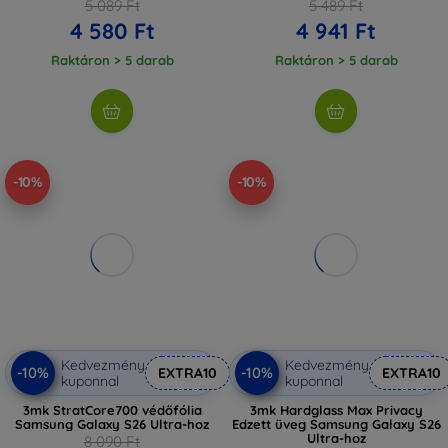
5 089 Ft
5 489 Ft
4 580 Ft
4 941 Ft
Raktáron > 5 darab
Raktáron > 5 darab
-10%
-10%
Kedvezmény
Kedvezmény
-10%
-10%
EXTRA10
EXTRA10
kuponnal
kuponnal
3mk StratCore700 védőfólia
3mk Hardglass Max Privacy
Samsung Galaxy S26 Ultra-hoz
Edzett üveg Samsung Galaxy S26
Ultra-hoz
8 090 Ft