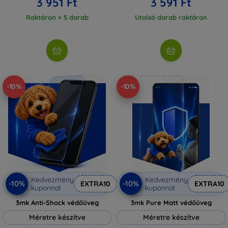
3 951 Ft
3 591 Ft
Raktáron > 5 darab
Utolsó darab raktáron
-10%
-10%
Kedvezmény
Kedvezmény
-10%
-10%
EXTRA10
EXTRA10
kuponnal
kuponnal
3mk Anti-Shock védőüveg
3mk Pure Matt védőüveg
Méretre készítve
Méretre készítve