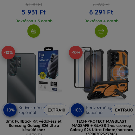
6 590 Ft
6 990 Ft
5 931 Ft
6 291 Ft
Raktáron > 5 darab
Raktáron 4 darab
-10%
-10%
Kedvezmény
Kedvezmény
-10%
-10%
EXTRA10
EXTRA10
kuponnal
kuponnal
3mk FullBack Kit védőkészlet
TECH-PROTECT MAGBLAST
Samsung Galaxy S26 Ultra
MAGSAFE + GLASS 2-es csomag
készülékhez
Galaxy S26 Ultra fekete/narancs
(5906302323746)
6 590 Ft