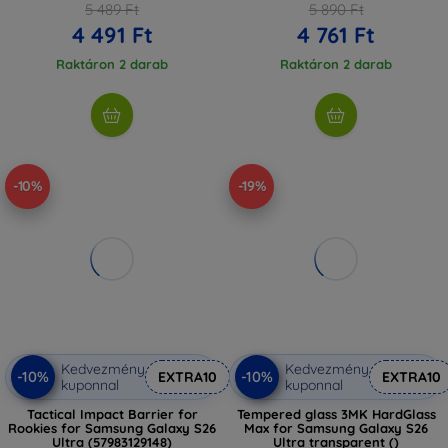
5 489 Ft
5 890 Ft
4 491 Ft
4 761 Ft
Raktáron 2 darab
Raktáron 2 darab
-10%
-19%
Kedvezmény
Kedvezmény
-10%
-10%
EXTRA10
EXTRA10
kuponnal
kuponnal
Tactical Impact Barrier for
Tempered glass 3MK HardGlass
Rookies for Samsung Galaxy S26
Max for Samsung Galaxy S26
Ultra (57983129148)
Ultra transparent ()