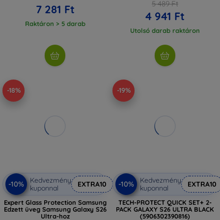
5 489 Ft
7 281 Ft
4 941 Ft
Raktáron > 5 darab
Utolsó darab raktáron
-18%
-19%
Kedvezmény
Kedvezmény
-10%
-10%
EXTRA10
EXTRA10
kuponnal
kuponnal
Expert Glass Protection Samsung
TECH-PROTECT QUICK SET+ 2-
Edzett üveg Samsung Galaxy S26
PACK GALAXY S26 ULTRA BLACK
Ultra-hoz
(5906302390816)