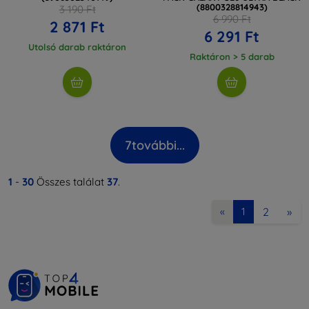
(8800328814943)
3 190 Ft
6 990 Ft
2 871 Ft
6 291 Ft
Utolsó darab raktáron
Raktáron > 5 darab
7
további...
1
-
30
Összes találat
37
.
2
»
«
1