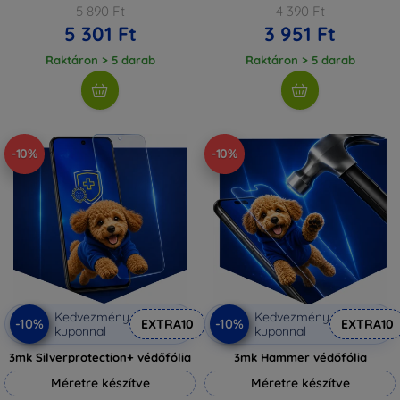
5 890 Ft
4 390 Ft
5 301 Ft
3 951 Ft
Raktáron > 5 darab
Raktáron > 5 darab
-10%
-10%
Kedvezmény
Kedvezmény
-10%
-10%
EXTRA10
EXTRA10
kuponnal
kuponnal
3mk Silverprotection+ védőfólia
3mk Hammer védőfólia
Méretre készítve
Méretre készítve