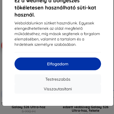
Ez a webhely a böngészés
5 890 Ft
8 490 Ft
5 301 Ft
7 641 Ft
tökéletesen használható süti-kat
használ.
Utolsó darab raktáron
Raktáron 4 darab
Weboldalunkon sütiket használunk. Egyesek
elengedhetetlenek az oldal megfelelő
működéséhez, míg mások segítenek a forgalom
elemzésében, valamint a tartalom és a
hirdetések személyre szabásában.
-10%
-10%
Elfogadom
Testreszabás
Visszautasítani
Kedvezmény
Kedvezmény
-10%
-10%
EXTRA10
EXTRA10
kuponnal
kuponnal
Samsung by Mobeen edzett üveg
Tech-Protect Quick Set AR+
Galaxy S26 Ultra-hoz
edzett védőüveg Galaxy S26
Ultra-hoz, fekete
3 990 Ft