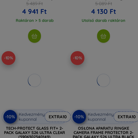
5 489 Ft
5 089 Ft
4 941 Ft
4 130 Ft
Raktáron > 5 darab
Utolsó darab raktáron
-10%
-10%
Kedvezmény
Kedvezmény
-10%
-10%
EXTRA10
EXTRA10
kuponnal
kuponnal
TECH-PROTECT GLASS FIT+ 2-
OSŁONA APARATU RINGKE
PACK GALAXY S26 ULTRA CLEAR
CAMERA FRAME PROTECTOR 2-
(5906302340149)
PACK GALAXY S26 ULTRA BLACK