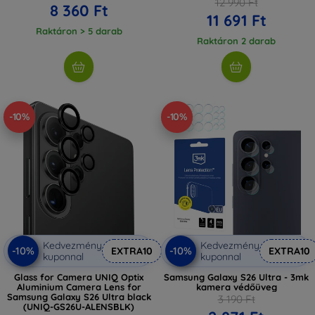
12 990 Ft
8 360 Ft
11 691 Ft
Raktáron > 5 darab
Raktáron 2 darab
-10%
-10%
Kedvezmény
Kedvezmény
-10%
-10%
EXTRA10
EXTRA10
kuponnal
kuponnal
Glass for Camera UNIQ Optix
Samsung Galaxy S26 Ultra - 3mk
Aluminium Camera Lens for
kamera védőüveg
Samsung Galaxy S26 Ultra black
3 190 Ft
(UNIQ-GS26U-ALENSBLK)