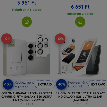
7 390 Ft
3 951 Ft
6 651 Ft
Raktáron > 5 darab
Raktáron 2 darab
-10%
-10%
Kedvezmény
Kedvezmény
-10%
-10%
EXTRA10
EXTRA10
kuponnal
kuponnal
OSŁONA APARATU TECH-PROTECT
SPIGEN GLAS.TR "EZ FIT PRO AC"
CAMRING FIT+ GALAXY S26 ULTRA
HD GALAXY S26 ULTRA CLEAR
CLEAR (5906302353231)
(AGL11074)
3 190 Ft
7 390 Ft