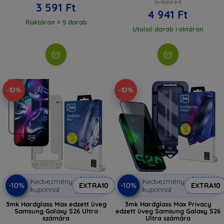
5 489 Ft
3 591 Ft
4 941 Ft
Raktáron > 5 darab
Utolsó darab raktáron
-10%
-10%
Kedvezmény
Kedvezmény
-10%
-10%
EXTRA10
EXTRA10
kuponnal
kuponnal
3mk Hardglass Max edzett üveg
3mk Hardglass Max Privacy
Samsung Galaxy S26 Ultra
edzett üveg Samsung Galaxy S26
számára
Ultra számára