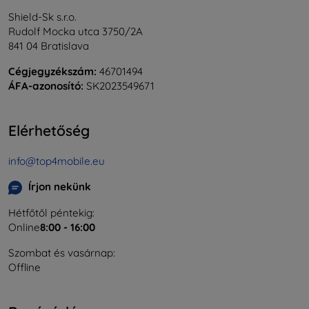
Shield-Sk s.r.o.
Rudolf Mocka utca 3750/2A
841 04 Bratislava
Cégjegyzékszám:
46701494
ÁFA-azonosító:
SK2023549671
Elérhetőség
info@top4mobile.eu
Írjon nekünk
Hétfőtől péntekig:
Online
8:00 - 16:00
Szombat és vasárnap:
Offline