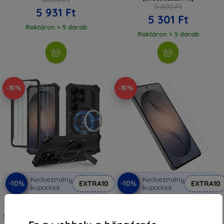
5 890 Ft
5 931 Ft
5 301 Ft
Raktáron > 5 darab
Raktáron > 5 darab
-10%
-10%
Kedvezmény
Kedvezmény
-10%
-10%
EXTRA10
EXTRA10
kuponnal
kuponnal
TECH-PROTECT MAGBLAST
Otterbox OB GLASS SAMSUNG
MAGSAFE + üveg 2-pack Galaxy
GALAXY S26/ULTRA - átlátszó (77-
S26 Ultra fekete (5906302323739)
000033)