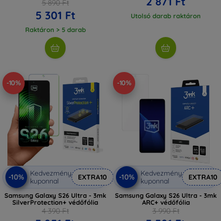
2 871 Ft
5 890 Ft
5 301 Ft
Utolsó darab raktáron
Raktáron > 5 darab
-10%
-10%
Kedvezmény
Kedvezmény
-10%
-10%
EXTRA10
EXTRA10
kuponnal
kuponnal
Samsung Galaxy S26 Ultra - 3mk
Samsung Galaxy S26 Ultra - 3mk
SilverProtection+ védőfólia
ARC+ védőfólia
4 390 Ft
3 990 Ft