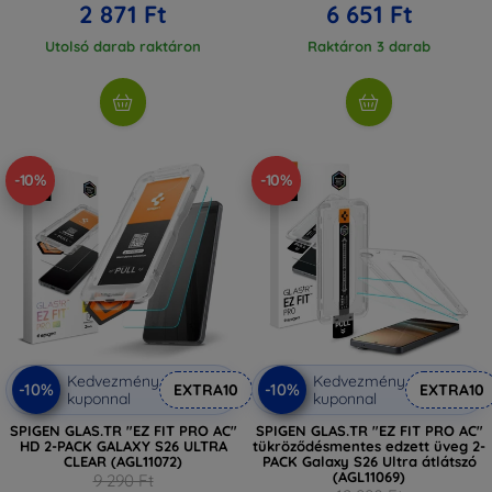
2 871 Ft
6 651 Ft
Utolsó darab raktáron
Raktáron 3 darab
-10%
-10%
Kedvezmény
Kedvezmény
-10%
-10%
EXTRA10
EXTRA10
kuponnal
kuponnal
SPIGEN GLAS.TR "EZ FIT PRO AC"
SPIGEN GLAS.TR "EZ FIT PRO AC"
HD 2-PACK GALAXY S26 ULTRA
tükröződésmentes edzett üveg 2-
CLEAR (AGL11072)
PACK Galaxy S26 Ultra átlátszó
(AGL11069)
9 290 Ft