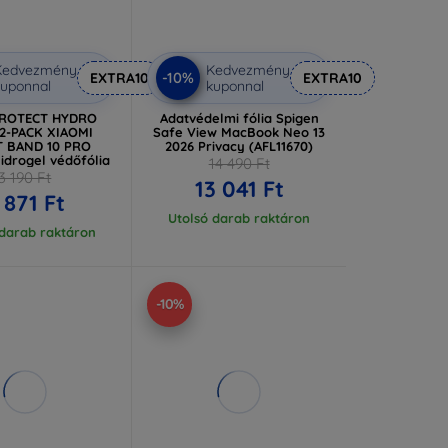
Kedvezmény
Kedvezmény
-10%
EXTRA10
EXTRA10
uponnal
kuponnal
PROTECT HYDRO
Adatvédelmi fólia Spigen
2-PACK XIAOMI
Safe View MacBook Neo 13
 BAND 10 PRO
2026 Privacy (AFL11670)
hidrogel védőfólia
14 490 Ft
3 190 Ft
13 041 Ft
 871 Ft
Utolsó darab raktáron
 darab raktáron
-10%