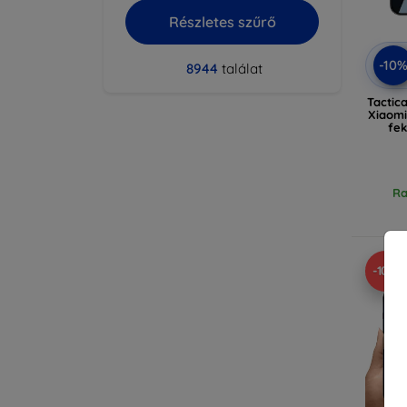
Részletes szűrő
-10
8944
találat
Tactic
Xiaomi
fek
Ra
-10%