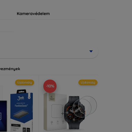
Kameravédelem
vezmények
Újdonság
Újdonság
-10%