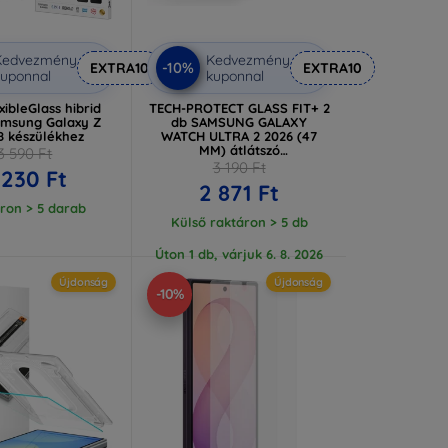
Kedvezmény
Kedvezmény
-10%
EXTRA10
EXTRA10
uponnal
kuponnal
ibleGlass hibrid
TECH-PROTECT GLASS FIT+ 2
msung Galaxy Z
db SAMSUNG GALAXY
8 készülékhez
WATCH ULTRA 2 2026 (47
MM) átlátszó
3 590 Ft
(5906302324668)
3 190 Ft
 230 Ft
2 871 Ft
ron > 5 darab
Külső raktáron > 5 db
Úton 1 db, várjuk 6. 8. 2026
Újdonság
Újdonság
-10%