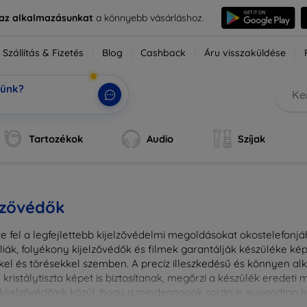
e az alkalmazásunkat
a könnyebb vásárláshoz.
Szállítás & Fizetés
Blog
Cashback
Áru visszaküldése
tünk?
ok, a
|
Tartozékok
Audio
Szíjak
lzővédők
e fel a legfejlettebb kijelzővédelmi megoldásokat okostelefonj
liák, folyékony kijelzővédők és filmek garantálják készüléke k
kel és törésekkel szemben. A precíz illeszkedésű és könnyen a
kristálytiszta képet is biztosítanak, megőrzi a készülék eredeti
ú kijelzővédőink közül, hogy a mindennapok során is nyugodtan h
ől vagy íves kijelzővédelemről, a minőséget szem előtt tartva 