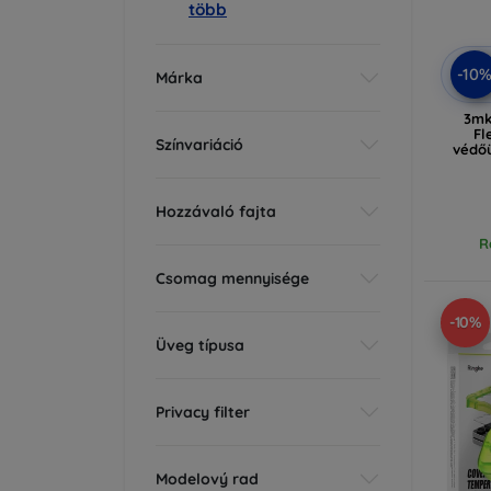
több
-10
Márka
3mk
Fl
Színvariáció
védő
Hozzávaló fajta
R
Csomag mennyisége
-10%
Üveg típusa
Privacy filter
Modelový rad