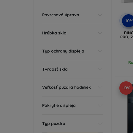
Povrchová úprava
-10
Hrúbka skla
RIN
PRO, 2
Typ ochrany displeja
Ra
Tvrdosť skla
Veľkosť puzdra hodiniek
-10%
Pokrytie displeja
Typ puzdra