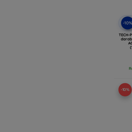
-10
TECH-P
darab
AC
(
R
-10%