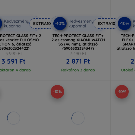
Kedvezmény
Kedvezmény
%
-10%
-10%
EXTRA10
EXTRA10
kuponnal
kuponnal
k
ROTECT GLASS FIT+ 2
TECH-PROTECT GLASS FIT+
TECH-
os készlet DJI OSMO
2-es csomag XIAOMI WATCH
FLEX+ 
TION 6, átlátszó
S5 (46 mm), átlátszó
SMART
5906302324422)
(5906302324347)
átlátszó 
3 990 Ft
3 190 Ft
3 591 Ft
2 871 Ft
2
aktáron 4 darab
Raktáron 3 darab
Utolsó
-10%
-10%