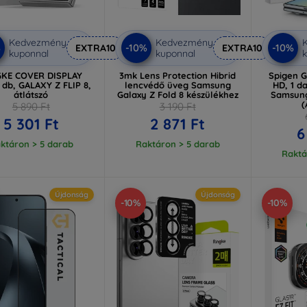
Kedvezmény
Kedvezmény
%
-10%
-10%
EXTRA10
EXTRA10
kuponnal
kuponnal
k
GKE COVER DISPLAY
3mk Lens Protection Hibrid
Spigen Gl
 db, GALAXY Z FLIP 8,
lencvédő üveg Samsung
HD, 1 d
átlátszó
Galaxy Z Fold 8 készülékhez
Samsung
(
5 890 Ft
3 190 Ft
5 301 Ft
2 871 Ft
6
ktáron > 5 darab
Raktáron > 5 darab
Raktá
Újdonság
Újdonság
-10%
-10%