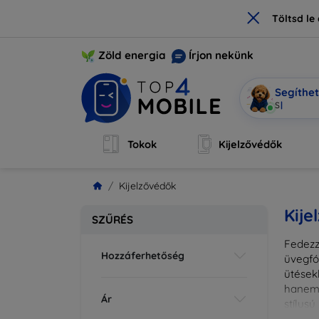
×
Töltsd l
Zöld energia
Írjon nekünk
Segíthe
Mobi vagy
Tokok
Kijelzővédők
Kijelzővédők
Kije
SZŰRÉS
Fedezz
Hozzáferhetőség
üvegfó
ütések
hanem 
Ár
stílus
fedésr