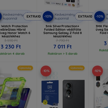
Kedvezmény
Kedvezmény
%
-10%
-10%
EXTRA10
EXTRA10
kuponnal
kuponnal
k
 Watch Protection
3mk SilverProtection+
3MK Flex
exibleGlass Hibrid
Folded Edition védőfólia
üveg Sa
üveg Honor Watch 6
Samsung Galaxy Z Fold 8
Fold 
készülékhez
készülékhez
3 590 Ft
7 790 Ft
3
3 230 Ft
7 011 Ft
Raktá
aktáron 4 darab
Raktáron > 5 darab
Újdonság
Újdonság
-10%
-10%