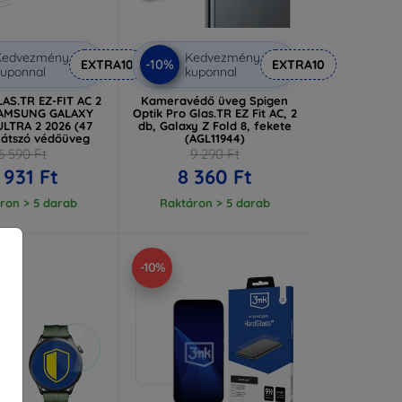
Kedvezmény
Kedvezmény
-10%
EXTRA10
EXTRA10
uponnal
kuponnal
AS.TR EZ-FIT AC 2
Kameravédő üveg Spigen
SAMSUNG GALAXY
Optik Pro Glas.TR EZ Fit AC, 2
LTRA 2 2026 (47
db, Galaxy Z Fold 8, fekete
látszó védőüveg
(AGL11944)
6 590 Ft
9 290 Ft
 931 Ft
8 360 Ft
ron > 5 darab
Raktáron > 5 darab
-10%