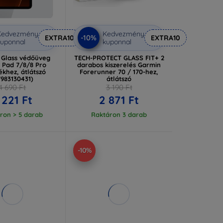
Kedvezmény
Kedvezmény
-10%
EXTRA10
EXTRA10
uponnal
kuponnal
l Glass védőüveg
TECH-PROTECT GLASS FIT+ 2
 Pad 7/8/8 Pro
darabos kiszerelés Garmin
ékhez, átlátszó
Forerunner 70 / 170-hez,
7983130431)
átlátszó
4 690 Ft
3 190 Ft
 221 Ft
2 871 Ft
ron > 5 darab
Raktáron 3 darab
-10%