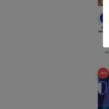
-10
3MK 
védőfó
Ra
-10%