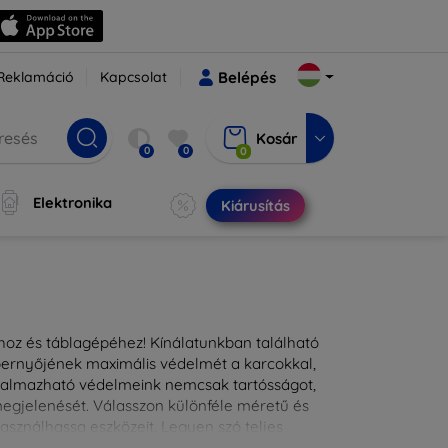
Reklamáció
Kapcsolat
Belépés
Kosár
0
0
0
Elektronika
Kiárusítás
ához és táblagépéhez! Kínálatunkban található
épernyőjének maximális védelmét a karcokkal,
lkalmazható védelmeink nemcsak tartósságot,
 megjelenését. Válasszon különféle méretű és
asználhassa eszközeit. Legyen szó teljes
kínálunk megoldásokat minden eszközre.