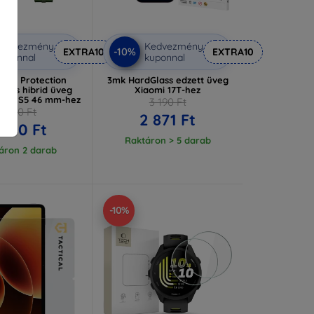
Kedvezmény
Kedvezmény
-10%
EXTRA10
EXTRA10
uponnal
kuponnal
tch Protection
3mk HardGlass edzett üveg
Glass hibrid üveg
Xiaomi 17T-hez
tch S5 46 mm-hez
3 190 Ft
3 590 Ft
2 871 Ft
 230 Ft
Raktáron > 5 darab
áron 2 darab
-10%