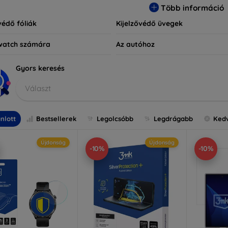
Több információ
védő fóliák
Kijelzővédő üvegek
watch számára
Az autóhoz
Gyors keresés
Választ
nlott
Bestsellerek
Legolcsóbb
Legdrágabb
Ked
Újdonság
Újdonság
-10%
-10%