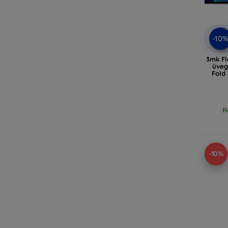
-10
3mk Fl
üveg
Fold
R
-10%