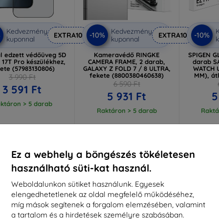
Kedvezmény
Kedvezmény
%
-10%
-10%
EXTRA10
EXTRA10
kuponnal
kuponnal
k
al edzett védőüveg 5D
Kameravédő RINGKE
SPIGEN GL
 17T Pro készülékhez,
CAMERA FRAME, 2 darab,
darab 
ete (57983130806)
GALAXY Z FOLD 7 / 8 ULTRA,
WATCH U
fekete (8800380460638)
MM), át
3 990 Ft
6 590 Ft
3 591 Ft
5 931 Ft
5
ktáron > 5 darab
Raktáron > 5 darab
Raktá
Újdonság
-10%
-10%
Ez a webhely a böngészés tökéletesen
használható süti-kat használ.
Weboldalunkon sütiket használunk. Egyesek
elengedhetetlenek az oldal megfelelő működéséhez,
míg mások segítenek a forgalom elemzésében, valamint
a tartalom és a hirdetések személyre szabásában.