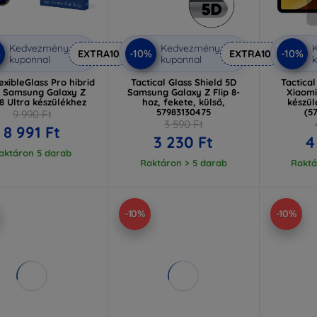
Kedvezmény
Kedvezmény
%
-10%
-10%
EXTRA10
EXTRA10
kuponnal
kuponnal
k
exibleGlass Pro hibrid
Tactical Glass Shield 5D
Tactica
 Samsung Galaxy Z
Samsung Galaxy Z Flip 8-
Xiaomi
 8 Ultra készülékhez
hoz, fekete, külső,
készül
57983130475
(5
9 990 Ft
3 590 Ft
8 991 Ft
3 230 Ft
4
aktáron 5 darab
Raktáron > 5 darab
Raktá
-10%
-10%