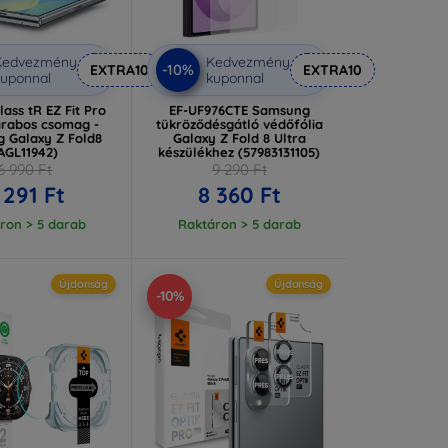
Kedvezmény
Kedvezmény
-10%
EXTRA10
EXTRA10
uponnal
kuponnal
ass tR EZ Fit Pro
EF-UF976CTE Samsung
arabos csomag -
tükröződésgátló védőfólia
 Galaxy Z Fold8
Galaxy Z Fold 8 Ultra
AGL11942)
készülékhez (57983131105)
6 990 Ft
9 290 Ft
 291 Ft
8 360 Ft
ron > 5 darab
Raktáron > 5 darab
Újdonság
Újdonság
-10%