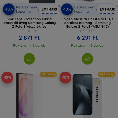
Kedvezmény
Kedvezmény
-10%
-10%
EXTRA10
EXTRA10
kuponnal
kuponnal
3mk Lens Protection Hibrid
Spigen Glass tR EZ Fit Pro HD, 1
lencvédő üveg Samsung Galaxy
darabos csomag - Samsung
Z Fold 8 készülékhez
Galaxy Z Fold8 (AGL11942)
3 190 Ft
6 990 Ft
2 871 Ft
6 291 Ft
Raktáron > 5 darab
Raktáron > 5 darab
Újdonság
Újdonság
-10%
-10%