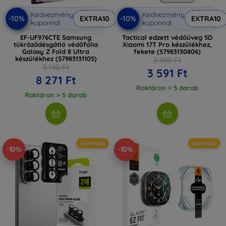
Kedvezmény
Kedvezmény
-10%
-10%
EXTRA10
EXTRA10
kuponnal
kuponnal
EF-UF976CTE Samsung
Tactical edzett védőüveg 5D
tükröződésgátló védőfólia
Xiaomi 17T Pro készülékhez,
Galaxy Z Fold 8 Ultra
fekete (57983130806)
készülékhez (57983131105)
3 990 Ft
9 190 Ft
3 591 Ft
8 271 Ft
Raktáron > 5 darab
Raktáron > 5 darab
Újdonság
Újdonság
-10%
-10%