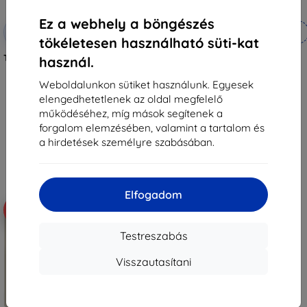
Ez a webhely a böngészés
Kedvezmény
Kedvezmény
-10%
-10%
EXTRA10
EXTRA10
kuponnal
kuponnal
tökéletesen használható süti-kat
Tactical Glass Shield 5D Samsung
Tactical Glass védőüveg Xiaomi
használ.
Galaxy Z Flip 8-hoz, fekete,
Pad 7/8/8 Pro készülékhez,
külső, 57983130475
átlátszó (57983130431)
Weboldalunkon sütiket használunk. Egyesek
3 590 Ft
4 690 Ft
elengedhetetlenek az oldal megfelelő
3 230 Ft
4 221 Ft
működéséhez, míg mások segítenek a
Raktáron > 5 darab
Raktáron > 5 darab
forgalom elemzésében, valamint a tartalom és
a hirdetések személyre szabásában.
Elfogadom
-10%
-10%
Testreszabás
Visszautasítani