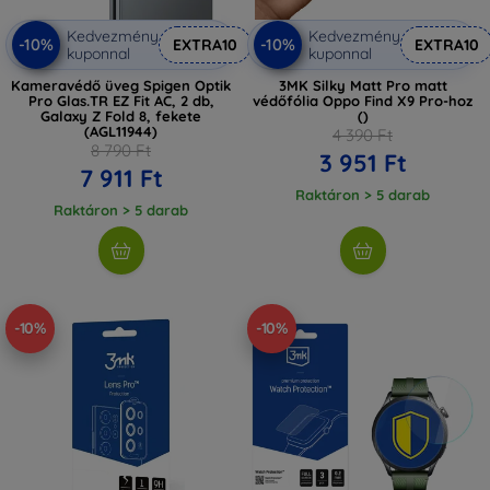
Kedvezmény
Kedvezmény
-10%
-10%
EXTRA10
EXTRA10
kuponnal
kuponnal
Kameravédő üveg Spigen Optik
3MK Silky Matt Pro matt
Pro Glas.TR EZ Fit AC, 2 db,
védőfólia Oppo Find X9 Pro-hoz
Galaxy Z Fold 8, fekete
()
(AGL11944)
4 390 Ft
8 790 Ft
3 951 Ft
7 911 Ft
Raktáron > 5 darab
Raktáron > 5 darab
-10%
-10%