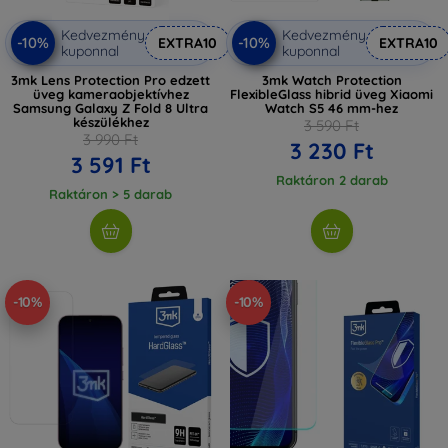
Kedvezmény
Kedvezmény
-10%
-10%
EXTRA10
EXTRA10
kuponnal
kuponnal
3mk Lens Protection Pro edzett
3mk Watch Protection
üveg kameraobjektívhez
FlexibleGlass hibrid üveg Xiaomi
Samsung Galaxy Z Fold 8 Ultra
Watch S5 46 mm-hez
készülékhez
3 590 Ft
3 990 Ft
3 230 Ft
3 591 Ft
Raktáron 2 darab
Raktáron > 5 darab
-10%
-10%