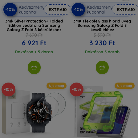
Kedvezmény
Kedvezmény
-10%
-10%
EXTRA10
EXTRA10
kuponnal
kuponnal
3mk SilverProtection+ Folded
3MK FlexibleGlass hibrid üveg
Edition védőfólia Samsung
Samsung Galaxy Z Fold 8
Galaxy Z Fold 8 készülékhez
készülékhez
7 690 Ft
3 590 Ft
6 921 Ft
3 230 Ft
Raktáron > 5 darab
Raktáron 5 darab
Újdonság
Újdonság
-10%
-10%