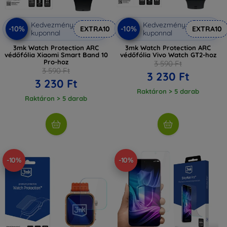
Kedvezmény
Kedvezmény
-10%
-10%
EXTRA10
EXTRA10
kuponnal
kuponnal
3mk Watch Protection ARC
3mk Watch Protection ARC
védőfólia Xiaomi Smart Band 10
védőfólia Vivo Watch GT2-hoz
Pro-hoz
3 590 Ft
3 590 Ft
3 230 Ft
3 230 Ft
Raktáron > 5 darab
Raktáron > 5 darab
-10%
-10%