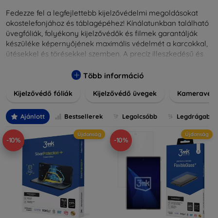
Fedezze fel a legfejlettebb kijelzővédelmi megoldásokat
okostelefonjához és táblagépéhez! Kínálatunkban található
üvegfóliák, folyékony kijelzővédők és filmek garantálják
készüléke képernyőjének maximális védelmét a karcokkal,
ütésekkel és törésekkel szemben. A precíz illeszkedésű és
könnyen alkalmazható védelmeink nemcsak tartósságot,
hanem kristálytiszta képet is biztosítanak, megőrzi a
Több információ
készülék eredeti megjelenését. Válasszon különféle
Kijelzővédő fóliák
Kijelzővédő üvegek
Kameravéd
méretű és stílusú kijelzővédőink közül, hogy a
mindennapok során is nyugodtan használhassa eszközeit.
Legyen szó teljes fedésről vagy íves kijelzővédelemről, a
Ajánlott
Bestsellerek
Legolcsóbb
Legdrágabb
minőséget szem előtt tartva kínálunk megoldásokat
Újdonság
Újdonság
minden eszközre.
-10%
-10%