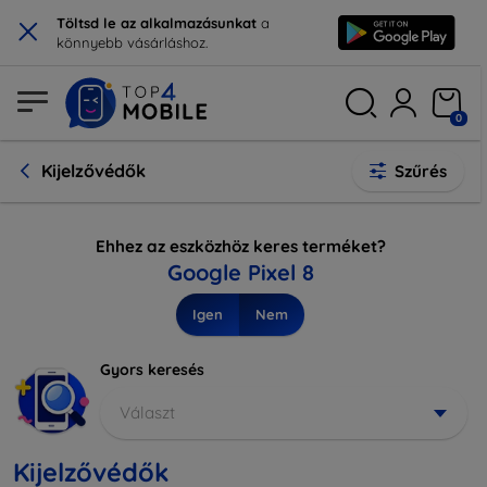
×
Töltsd le az alkalmazásunkat
a
könnyebb vásárláshoz.
0
Kijelzővédők
Szűrés
Ehhez az eszközhöz keres terméket?
Google Pixel 8
Igen
Nem
Gyors keresés
Választ
Kijelzővédők