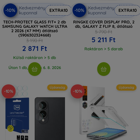
Kedvezmény
Kedvezmény
-10%
-10%
EXTRA10
EXTRA10
kuponnal
kuponnal
TECH-PROTECT GLASS FIT+ 2 db
RINGKE COVER DISPLAY PRO, 2
SAMSUNG GALAXY WATCH ULTRA
db, GALAXY Z FLIP 8, átlátszó
2 2026 (47 MM) átlátszó
5 790 Ft
(5906302324668)
5 211 Ft
3 190 Ft
2 871 Ft
Raktáron > 5 darab
Külső raktáron > 5 db
Úton 1 db, várjuk 6. 8. 2026
Újdonság
Újdonság
-10%
-10%