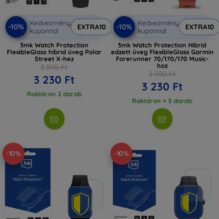
Kedvezmény
Kedvezmény
-10%
-10%
EXTRA10
EXTRA10
kuponnal
kuponnal
3mk Watch Protection
3mk Watch Protection Hibrid
FlexibleGlass hibrid üveg Polar
edzett üveg FlexibleGlass Garmin
Street X-hez
Forerunner 70/170/170 Music-
hoz
3 590 Ft
3 590 Ft
3 230 Ft
3 230 Ft
Raktáron 2 darab
Raktáron > 5 darab
-10%
-10%