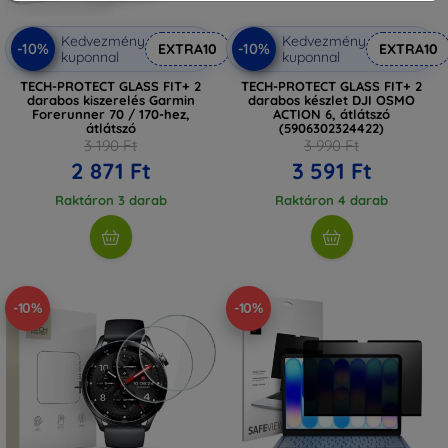
Kedvezmény
Kedvezmény
-10%
-10%
EXTRA10
EXTRA10
kuponnal
kuponnal
TECH-PROTECT GLASS FIT+ 2
TECH-PROTECT GLASS FIT+ 2
darabos kiszerelés Garmin
darabos készlet DJI OSMO
Forerunner 70 / 170-hez,
ACTION 6, átlátszó
átlátszó
(5906302324422)
3 190 Ft
3 990 Ft
2 871 Ft
3 591 Ft
Raktáron 3 darab
Raktáron 4 darab
-10%
-10%