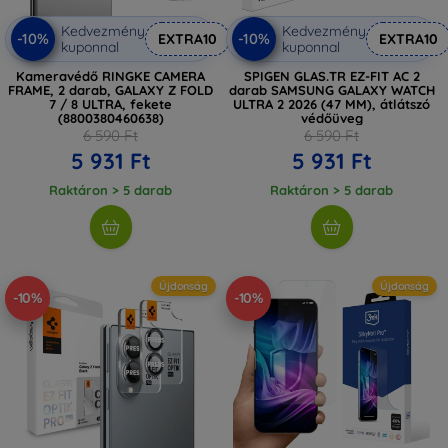
Kedvezmény
Kedvezmény
-10%
-10%
EXTRA10
EXTRA10
kuponnal
kuponnal
Kameravédő RINGKE CAMERA
SPIGEN GLAS.TR EZ-FIT AC 2
FRAME, 2 darab, GALAXY Z FOLD
darab SAMSUNG GALAXY WATCH
7 / 8 ULTRA, fekete
ULTRA 2 2026 (47 MM), átlátszó
(8800380460638)
védőüveg
6 590 Ft
6 590 Ft
5 931 Ft
5 931 Ft
Raktáron > 5 darab
Raktáron > 5 darab
Újdonság
Újdonság
-10%
-10%