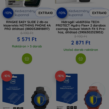
Kedvezmény
Kedvezmény
-10%
-10%
EXTRA10
EXTRA10
kuponnal
kuponnal
RINGKE EASY SLIDE 2 db-os
Hidrogél védőfólia TECH-
kiszerelés NOTHING PHONE 4A
PROTECT Hydro Flex+ 2 darabos
PRO átlátszó (8800328818897)
csomag Huawei Watch Fit 5 Pro-
hoz, átlátszó (5906302323852)
6 190 Ft
3 190 Ft
5 571 Ft
2 871 Ft
Raktáron > 5 darab
Utolsó darab raktáron
-10%
-10%