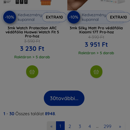
Kedvezmény
Kedvezmény
-10%
-10%
EXTRA10
EXTRA10
kuponnal
kuponnal
3mk Watch Protection ARC
3mk Silky Matt Pro védőfólia
védőfólia Huawei Watch Fit 5
Xiaomi 17T Pro-hoz
Pro-hoz
4 390 Ft
3 590 Ft
3 951 Ft
3 230 Ft
Raktáron > 5 darab
Raktáron > 5 darab
30
további...
1
-
30
Összes találat
8948
.
2
3
4
299
»
«
1
…