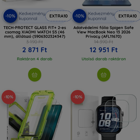
Kedvezmény
Kedvezmény
-10%
-10%
EXTRA10
EXTRA10
kuponnal
kuponnal
TECH-PROTECT GLASS FIT+ 2-es
Adatvédelmi fólia Spigen Safe
csomag XIAOMI WATCH S5 (46
View MacBook Neo 13 2026
mm), átlátszó (5906302324347)
Privacy (AFL11670)
3 190 Ft
14 390 Ft
2 871 Ft
12 951 Ft
Raktáron 4 darab
Utolsó darab raktáron
-10%
-10%