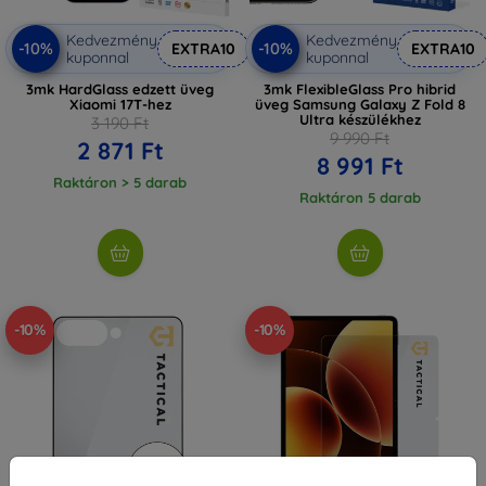
Kedvezmény
Kedvezmény
-10%
-10%
EXTRA10
EXTRA10
kuponnal
kuponnal
3mk HardGlass edzett üveg
3mk FlexibleGlass Pro hibrid
Xiaomi 17T-hez
üveg Samsung Galaxy Z Fold 8
Ultra készülékhez
3 190 Ft
9 990 Ft
2 871 Ft
8 991 Ft
Raktáron > 5 darab
Raktáron 5 darab
-10%
-10%