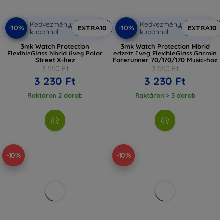
Kedvezmény
Kedvezmény
-10%
-10%
EXTRA10
EXTRA10
kuponnal
kuponnal
3mk Watch Protection
3mk Watch Protection Hibrid
FlexibleGlass hibrid üveg Polar
edzett üveg FlexibleGlass Garmin
Street X-hez
Forerunner 70/170/170 Music-hoz
3 590 Ft
3 590 Ft
3 230 Ft
3 230 Ft
Raktáron 2 darab
Raktáron > 5 darab
-10%
-10%