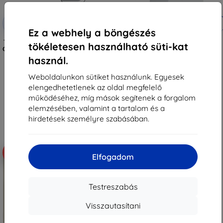
Kedvezmény
Kedvezmény
-10%
-10%
EXTRA10
EXTRA10
kuponnal
kuponnal
Ez a webhely a böngészés
Tactical Glass Shield 5D Samsung
Tactical Glass védőüveg Xiaomi
tökéletesen használható süti-kat
Galaxy Z Flip 8-hoz, fekete, külső,
Pad 7/8/8 Pro készülékhez,
57983130475
átlátszó (57983130431)
használ.
3 590 Ft
4 790 Ft
3 230 Ft
4 311 Ft
Weboldalunkon sütiket használunk. Egyesek
elengedhetetlenek az oldal megfelelő
Raktáron > 5 darab
Raktáron > 5 darab
működéséhez, míg mások segítenek a forgalom
elemzésében, valamint a tartalom és a
hirdetések személyre szabásában.
-10%
-10%
Elfogadom
Testreszabás
Visszautasítani