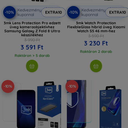
Kedvezmény
Kedvezmény
-10%
-10%
EXTRA10
EXTRA10
kuponnal
kuponnal
3mk Lens Protection Pro edzett
3mk Watch Protection
üveg kameraobjektívhez
FlexibleGlass hibrid üveg Xiaomi
Samsung Galaxy Z Fold 8 Ultra
Watch S5 46 mm-hez
készülékhez
3 590 Ft
3 990 Ft
3 230 Ft
3 591 Ft
Raktáron 2 darab
Raktáron > 5 darab
-10%
-10%