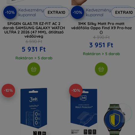
Kedvezmény
Kedvezmény
-10%
-10%
EXTRA10
EXTRA10
kuponnal
kuponnal
SPIGEN GLAS.TR EZ-FIT AC 2
3MK Silky Matt Pro matt
darab SAMSUNG GALAXY WATCH
védőfólia Oppo Find X9 Pro-hoz
ULTRA 2 2026 (47 MM), átlátszó
()
védőüveg
4 390 Ft
6 590 Ft
3 951 Ft
5 931 Ft
Raktáron > 5 darab
Raktáron > 5 darab
-10%
-10%