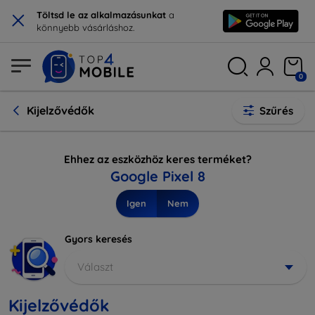
×
Töltsd le az alkalmazásunkat
a
könnyebb vásárláshoz.
0
Kijelzővédők
Szűrés
Ehhez az eszközhöz keres terméket?
Google Pixel 8
Igen
Nem
Gyors keresés
Választ
Kijelzővédők