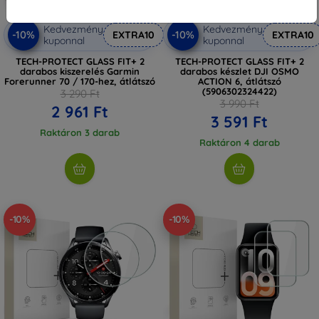
Kedvezmény
Kedvezmény
-10%
-10%
EXTRA10
EXTRA10
kuponnal
kuponnal
TECH-PROTECT GLASS FIT+ 2
TECH-PROTECT GLASS FIT+ 2
darabos kiszerelés Garmin
darabos készlet DJI OSMO
Forerunner 70 / 170-hez, átlátszó
ACTION 6, átlátszó
(5906302324422)
3 290 Ft
3 990 Ft
2 961 Ft
3 591 Ft
Raktáron 3 darab
Raktáron 4 darab
-10%
-10%