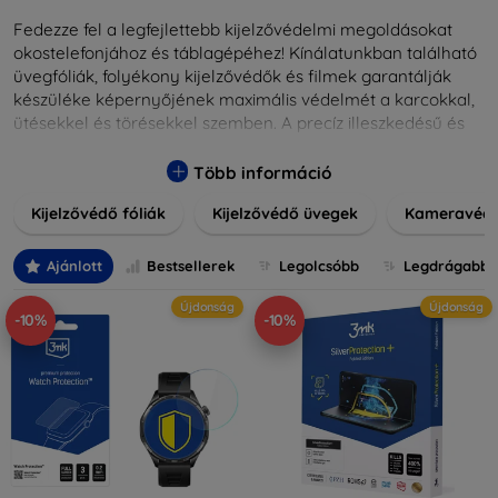
Fedezze fel a legfejlettebb kijelzővédelmi megoldásokat
okostelefonjához és táblagépéhez! Kínálatunkban található
üvegfóliák, folyékony kijelzővédők és filmek garantálják
készüléke képernyőjének maximális védelmét a karcokkal,
ütésekkel és törésekkel szemben. A precíz illeszkedésű és
könnyen alkalmazható védelmeink nemcsak tartósságot,
hanem kristálytiszta képet is biztosítanak, megőrzi a
Több információ
készülék eredeti megjelenését. Válasszon különféle méretű
Kijelzővédő fóliák
Kijelzővédő üvegek
Kameravéd
és stílusú kijelzővédőink közül, hogy a mindennapok során is
nyugodtan használhassa eszközeit. Legyen szó teljes
fedésről vagy íves kijelzővédelemről, a minőséget szem
Ajánlott
Bestsellerek
Legolcsóbb
Legdrágabb
előtt tartva kínálunk megoldásokat minden eszközre.
Újdonság
Újdonság
-10%
-10%