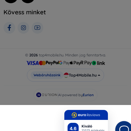
Kövess minket
©
2026
top4mobile.hu. Minden jog fenntartva.
Top4Mobile.hu
Webáruházaink
AI powered by
Eurion
Kiváló
4.6
13575 értékelés