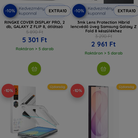
Kedvezmény
Kedvezmény
-10%
-10%
EXTRA10
EXTRA10
kuponnal
kuponnal
RINGKE COVER DISPLAY PRO, 2
3mk Lens Protection Hibrid
db, GALAXY Z FLIP 8, átlátszó
lencvédő üveg Samsung Galaxy Z
Fold 8 készülékhez
5 890 Ft
3 290 Ft
5 301 Ft
2 961 Ft
Raktáron > 5 darab
Raktáron > 5 darab
Újdonság
Újdonság
-10%
-10%