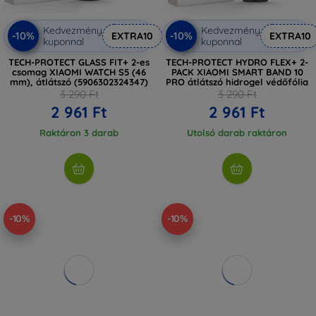
Kedvezmény
Kedvezmény
-10%
-10%
EXTRA10
EXTRA10
kuponnal
kuponnal
TECH-PROTECT GLASS FIT+ 2-es
TECH-PROTECT HYDRO FLEX+ 2-
csomag XIAOMI WATCH S5 (46
PACK XIAOMI SMART BAND 10
mm), átlátszó (5906302324347)
PRO átlátszó hidrogel védőfólia
3 290 Ft
3 290 Ft
2 961 Ft
2 961 Ft
Raktáron 3 darab
Utolsó darab raktáron
-10%
-10%