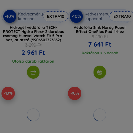
Kedvezmény
Kedvezmény
-10%
-10%
EXTRA10
EXTRA10
kuponnal
kuponnal
Hidrogél védőfólia TECH-
Védőfólia 3mk Hardy Paper
PROTECT Hydro Flex+ 2 darabos
Effect OnePlus Pad 4-hez
csomag Huawei Watch Fit 5 Pro-
8 490 Ft
hoz, átlátszó (5906302323852)
7 641 Ft
3 290 Ft
2 961 Ft
Raktáron > 5 darab
Utolsó darab raktáron
-10%
-10%