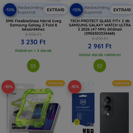
Kedvezmény
Kedvezmény
-10%
-10%
EXTRA10
EXTRA10
kuponnal
kuponnal
3MK FlexibleGlass hibrid üveg
TECH-PROTECT GLASS FIT+ 2 db
Samsung Galaxy Z Fold 8
SAMSUNG GALAXY WATCH ULTRA
készülékhez
2 2026 (47 MM) átlátszó
(5906302324668)
3 590 Ft
3 290 Ft
3 230 Ft
2 961 Ft
Raktáron > 5 darab
Utolsó darab raktáron
Újdonság
Újdonság
-10%
-10%