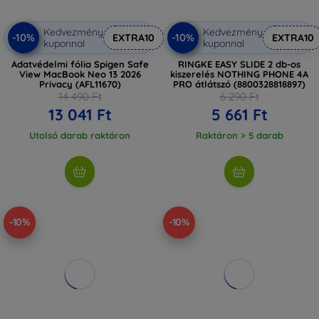
Kedvezmény
Kedvezmény
-10%
-10%
EXTRA10
EXTRA10
kuponnal
kuponnal
Adatvédelmi fólia Spigen Safe
RINGKE EASY SLIDE 2 db-os
View MacBook Neo 13 2026
kiszerelés NOTHING PHONE 4A
Privacy (AFL11670)
PRO átlátszó (8800328818897)
14 490 Ft
6 290 Ft
13 041 Ft
5 661 Ft
Utolsó darab raktáron
Raktáron > 5 darab
-10%
-10%