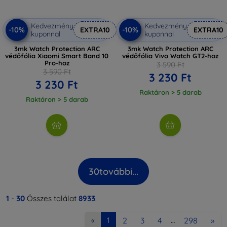
Kedvezmény
Kedvezmény
-10%
-10%
EXTRA10
EXTRA10
kuponnal
kuponnal
3mk Watch Protection ARC
3mk Watch Protection ARC
védőfólia Xiaomi Smart Band 10
védőfólia Vivo Watch GT2-hoz
Pro-hoz
3 590 Ft
3 590 Ft
3 230 Ft
3 230 Ft
Raktáron > 5 darab
Raktáron > 5 darab
30
további...
1
-
30
Összes találat
8933
.
2
3
4
298
»
«
1
…