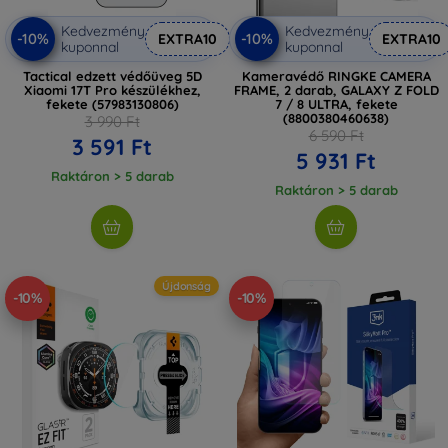
Kedvezmény
Kedvezmény
-10%
-10%
EXTRA10
EXTRA10
kuponnal
kuponnal
Tactical edzett védőüveg 5D
Kameravédő RINGKE CAMERA
Xiaomi 17T Pro készülékhez,
FRAME, 2 darab, GALAXY Z FOLD
fekete (57983130806)
7 / 8 ULTRA, fekete
(8800380460638)
3 990 Ft
6 590 Ft
3 591 Ft
5 931 Ft
Raktáron > 5 darab
Raktáron > 5 darab
Újdonság
-10%
-10%