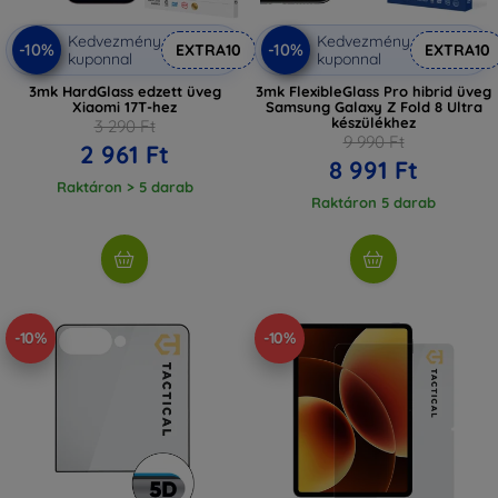
Kedvezmény
Kedvezmény
-10%
-10%
EXTRA10
EXTRA10
kuponnal
kuponnal
3mk HardGlass edzett üveg
3mk FlexibleGlass Pro hibrid üveg
Xiaomi 17T-hez
Samsung Galaxy Z Fold 8 Ultra
készülékhez
3 290 Ft
9 990 Ft
2 961 Ft
8 991 Ft
Raktáron > 5 darab
Raktáron 5 darab
-10%
-10%