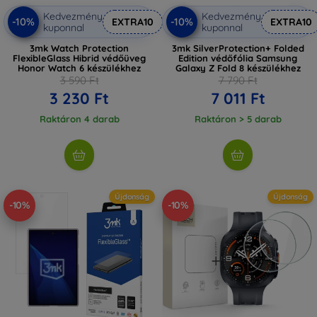
Kedvezmény
Kedvezmény
-10%
-10%
EXTRA10
EXTRA10
kuponnal
kuponnal
3mk Watch Protection
3mk SilverProtection+ Folded
FlexibleGlass Hibrid védőüveg
Edition védőfólia Samsung
Honor Watch 6 készülékhez
Galaxy Z Fold 8 készülékhez
3 590 Ft
7 790 Ft
3 230 Ft
7 011 Ft
Raktáron 4 darab
Raktáron > 5 darab
Újdonság
Újdonság
-10%
-10%