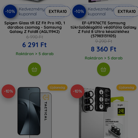
Kedvezmény
Kedvezmény
-10%
-10%
EXTRA10
EXTRA10
kuponnal
kuponnal
Spigen Glass tR EZ Fit Pro HD, 1
EF-UF976CTE Samsung
darabos csomag - Samsung
tükröződésgátló védőfólia Galaxy
Galaxy Z Fold8 (AGL11942)
Z Fold 8 Ultra készülékhez
(57983131105)
6 990 Ft
9 290 Ft
6 291 Ft
8 360 Ft
Raktáron > 5 darab
Raktáron > 5 darab
Újdonság
Újdonság
-10%
-10%