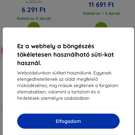
6 990 Ft
11 691 Ft
6 291 Ft
Raktáron > 5 darab
Raktáron 4 darab
Ez a webhely a böngészés
-10%
tökéletesen használható süti-kat
használ.
Weboldalunkon sütiket használunk. Egyesek
elengedhetetlenek az oldal megfelelő
működéséhez, míg mások segítenek a forgalom
elemzésében, valamint a tartalom és a
hirdetések személyre szabásában.
Kedvezmény
-10%
EXTRA10
kuponnal
3mk TechWrap matt védőfólia
Elfogadom
VW Touran III 2017-26 (Discover
Pro 9,2") központi kijelzőjéhez
12 990 Ft