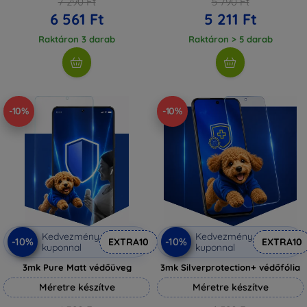
7 290 Ft
5 790 Ft
6 561 Ft
5 211 Ft
Raktáron 3 darab
Raktáron > 5 darab
-10%
-10%
Kedvezmény
Kedvezmény
-10%
-10%
EXTRA10
EXTRA10
kuponnal
kuponnal
3mk Pure Matt védőüveg
3mk Silverprotection+ védőfólia
Méretre készítve
Méretre készítve