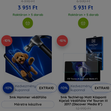
4 390 Ft
6 590 Ft
3 951 Ft
5 931 Ft
Raktáron > 5 darab
Raktáron > 5 darab
-10%
-10%
Kedvezmény
Kedvezmény
-10%
-10%
EXTRA10
EXTRA10
kuponnal
kuponnal
3mk Hammer védőfólia
3mk TechWrap Matt Központi
Kijelző Védőfólia VW Touran III
Méretre készítve
2017 (Discover Media 8")
12 990 Ft