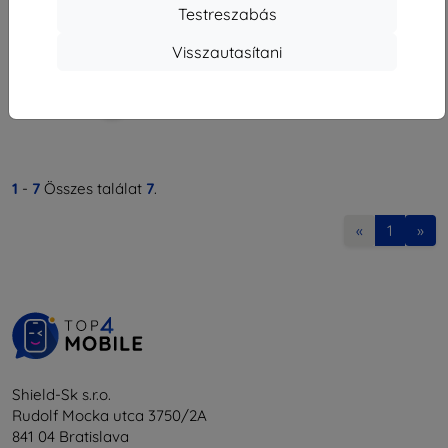
11 691 Ft
Testreszabás
Raktáron > 5 darab
Visszautasítani
1
-
7
Összes találat
7
.
«
1
»
Shield-Sk s.r.o.
Rudolf Mocka utca 3750/2A
841 04 Bratislava