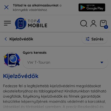
×
Töltsd le az alkalmazásunkat
a
könnyebb vásárláshoz.
0
Kijelzővédők
Szűrés
Gyors keresés
VW T-Touran
Kijelzővédők
Fedezze fel a legfejlettebb kijelzővédelmi megoldásokat
okostelefonjához és táblagépéhez! Kínálatunkban található
üvegfóliák, folyékony kijelzővédők és filmek garantálják
készüléke képernyőjének maximális védelmét a karcokkal,
ütésekkel és törésekkel szemben. A precíz illeszkedésű és