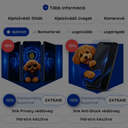
könnyen alkalmazható védelmeink nemcsak tartósságot,
hanem kristálytiszta képet is biztosítanak, megőrzi a
Több információ
készülék eredeti megjelenését. Válasszon különféle méretű
Kijelzővédő fóliák
Kijelzővédő üvegek
Kameravéd
és stílusú kijelzővédőink közül, hogy a mindennapok során is
nyugodtan használhassa eszközeit. Legyen szó teljes
fedésről vagy íves kijelzővédelemről, a minőséget szem
Ajánlott
Bestsellerek
Legolcsóbb
Legdrágabb
előtt tartva kínálunk megoldásokat minden eszközre.
-10%
-10%
Kedvezmény
Kedvezmény
-10%
-10%
EXTRA10
EXTRA10
kuponnal
kuponnal
3mk Privacy védőüveg
3mk Anti-Shock védőüveg
Méretre készítve
Méretre készítve