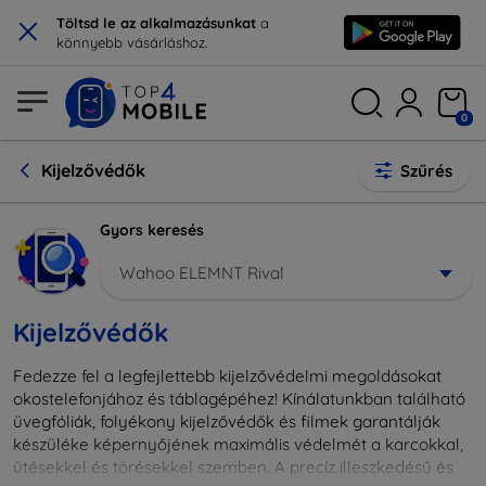
×
Töltsd le az alkalmazásunkat
a
könnyebb vásárláshoz.
0
Kijelzővédők
Szűrés
Gyors keresés
Wahoo ELEMNT Rival
Kijelzővédők
Fedezze fel a legfejlettebb kijelzővédelmi megoldásokat
okostelefonjához és táblagépéhez! Kínálatunkban található
üvegfóliák, folyékony kijelzővédők és filmek garantálják
készüléke képernyőjének maximális védelmét a karcokkal,
ütésekkel és törésekkel szemben. A precíz illeszkedésű és