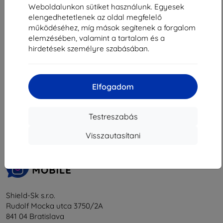
3 230 Ft
Weboldalunkon sütiket használunk. Egyesek
elengedhetetlenek az oldal megfelelő
Raktáron > 5 darab
működéséhez, míg mások segítenek a forgalom
elemzésében, valamint a tartalom és a
hirdetések személyre szabásában.
Elfogadom
1
-
5
Összes találat
5
.
«
1
»
Testreszabás
Visszautasítani
Shield-Sk s.r.o.
Rudolf Mocka utca 3750/2A
841 04 Bratislava