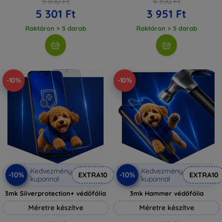
5 890 Ft
4 390 Ft
5 301 Ft
3 951 Ft
Raktáron > 5 darab
Raktáron > 5 darab
-10%
-10%
Kedvezmény
Kedvezmény
-10%
-10%
EXTRA10
EXTRA10
kuponnal
kuponnal
3mk Silverprotection+ védőfólia
3mk Hammer védőfólia
Méretre készítve
Méretre készítve