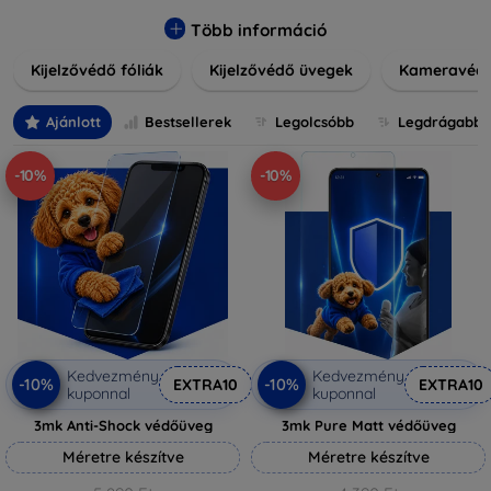
könnyen alkalmazható védelmeink nemcsak tartósságot,
hanem kristálytiszta képet is biztosítanak, megőrzi a
Több információ
készülék eredeti megjelenését. Válasszon különféle méretű
Kijelzővédő fóliák
Kijelzővédő üvegek
Kameravéd
és stílusú kijelzővédőink közül, hogy a mindennapok során is
nyugodtan használhassa eszközeit. Legyen szó teljes
fedésről vagy íves kijelzővédelemről, a minőséget szem
Ajánlott
Bestsellerek
Legolcsóbb
Legdrágabb
előtt tartva kínálunk megoldásokat minden eszközre.
-10%
-10%
Kedvezmény
Kedvezmény
-10%
-10%
EXTRA10
EXTRA10
kuponnal
kuponnal
3mk Anti-Shock védőüveg
3mk Pure Matt védőüveg
Méretre készítve
Méretre készítve