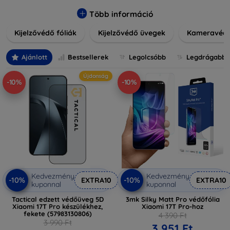
könnyen alkalmazható védelmeink nemcsak tartósságot,
hanem kristálytiszta képet is biztosítanak, megőrzi a
Több információ
készülék eredeti megjelenését. Válasszon különféle méretű
Kijelzővédő fóliák
Kijelzővédő üvegek
Kameravéd
és stílusú kijelzővédőink közül, hogy a mindennapok során is
nyugodtan használhassa eszközeit. Legyen szó teljes
fedésről vagy íves kijelzővédelemről, a minőséget szem
Ajánlott
Bestsellerek
Legolcsóbb
Legdrágabb
előtt tartva kínálunk megoldásokat minden eszközre.
Újdonság
-10%
-10%
Kedvezmény
Kedvezmény
-10%
-10%
EXTRA10
EXTRA10
kuponnal
kuponnal
Tactical edzett védőüveg 5D
3mk Silky Matt Pro védőfólia
Xiaomi 17T Pro készülékhez,
Xiaomi 17T Pro-hoz
fekete (57983130806)
4 390 Ft
3 990 Ft
3 951 Ft