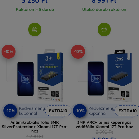
3 230 Ft
8 991 Ft
Raktáron > 5 darab
Utolsó darab raktáron
-10%
-10%
Kedvezmény
Kedvezmény
-10%
-10%
EXTRA10
EXTRA10
kuponnal
kuponnal
Antimikrobiális fólia 3MK
3MK ARC+ teljes képernyős
SilverProtection+ Xiaomi 17T Pro-
védőfólia Xiaomi 17T Pro-hoz
hoz
3 990 Ft
4 390 Ft