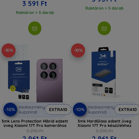
3 591 Ft
Raktáron > 5 darab
Raktáron > 5 darab
-10%
-10%
Kedvezmény
Kedvezmény
-10%
-10%
EXTRA10
EXTRA10
kuponnal
kuponnal
3mk Lens Protection Hibrid edzett
3mk HardGlass edzett üveg
üveg Xiaomi 17T Pro kamerához
Xiaomi 17T Pro készülékhez
3 290 Ft
3 290 Ft
2 961 Ft
2 961 Ft