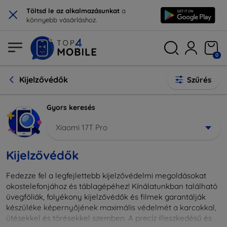
×
Töltsd le az alkalmazásunkat
a
könnyebb vásárláshoz.
0
Kijelzővédők
Szűrés
Gyors keresés
Xiaomi 17T Pro
Kijelzővédők
Fedezze fel a legfejlettebb kijelzővédelmi megoldásokat
okostelefonjához és táblagépéhez! Kínálatunkban található
üvegfóliák, folyékony kijelzővédők és filmek garantálják
készüléke képernyőjének maximális védelmét a karcokkal,
ütésekkel és törésekkel szemben. A precíz illeszkedésű és