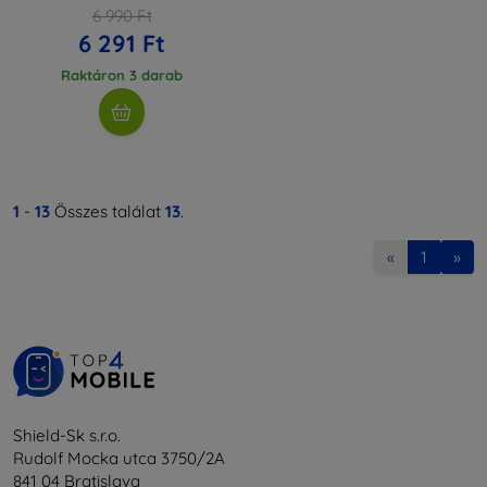
6 990 Ft
6 291 Ft
Raktáron 3 darab
1
-
13
Összes találat
13
.
«
1
»
Shield-Sk s.r.o.
Rudolf Mocka utca 3750/2A
841 04 Bratislava