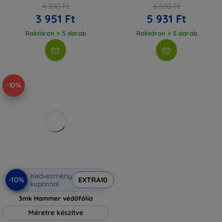
4 390 Ft
6 590 Ft
3 951 Ft
5 931 Ft
Raktáron > 5 darab
Raktáron > 5 darab
-10%
Kedvezmény
-10%
EXTRA10
kuponnal
3mk Hammer védőfólia
Méretre készítve