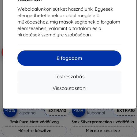
5 890 Ft
3 230 Ft
Weboldalunkon sütiket használunk. Egyesek
5 301 Ft
Raktáron 2 darab
elengedhetetlenek az oldal megfelelő
Raktáron > 5 darab
működéséhez, míg mások segítenek a forgalom
elemzésében, valamint a tartalom és a
hirdetések személyre szabásában.
-10%
-10%
Elfogadom
Testreszabás
Visszautasítani
Kedvezmény
Kedvezmény
-10%
-10%
EXTRA10
EXTRA10
kuponnal
kuponnal
3mk Pure Matt védőüveg
3mk Silverprotection+ védőfólia
Méretre készítve
Méretre készítve