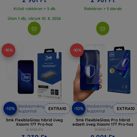
Külső raktáron > 5 db
Raktáron > 5 darab
Úton 1 db, várjuk 10. 8. 2026
-10%
-10%
Kedvezmény
Kedvezmény
-10%
-10%
EXTRA10
EXTRA10
kuponnal
kuponnal
3mk FlexibleGlass hibrid üveg
3mk FlexibleGlass Pro hibrid
Xiaomi 17T Pro-hoz
edzett üveg Xiaomi 17T Pro-hoz
3 590 Ft
9 990 Ft