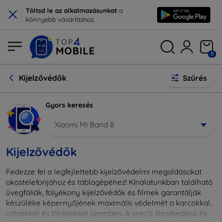
×
Töltsd le az alkalmazásunkat
a
könnyebb vásárláshoz.
0
Kijelzővédők
Szűrés
Gyors keresés
Xiaomi Mi Band 8
Kijelzővédők
Fedezze fel a legfejlettebb kijelzővédelmi megoldásokat
okostelefonjához és táblagépéhez! Kínálatunkban található
üvegfóliák, folyékony kijelzővédők és filmek garantálják
készüléke képernyőjének maximális védelmét a karcokkal,
ütésekkel és törésekkel szemben. A precíz illeszkedésű és