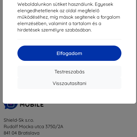
3 230 Ft
6 990 Ft
Weboldalunkon sütiket használunk. Egyesek
6 291 Ft
Raktáron > 5 darab
elengedhetetlenek az oldal megfelelő
működéséhez, míg mások segítenek a forgalom
Raktáron 4 darab
elemzésében, valamint a tartalom és a
hirdetések személyre szabásában.
Elfogadom
1
-
6
Összes találat
6
.
«
1
»
Testreszabás
Visszautasítani
Shield-Sk s.r.o.
Rudolf Mocka utca 3750/2A
841 04 Bratislava