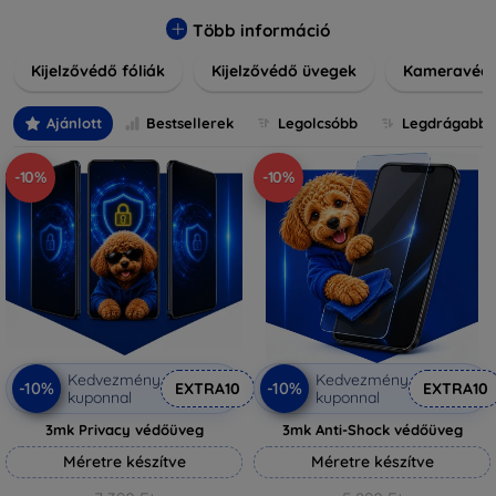
könnyen alkalmazható védelmeink nemcsak tartósságot,
hanem kristálytiszta képet is biztosítanak, megőrzi a
Több információ
készülék eredeti megjelenését. Válasszon különféle méretű
Kijelzővédő fóliák
Kijelzővédő üvegek
Kameravéd
és stílusú kijelzővédőink közül, hogy a mindennapok során is
nyugodtan használhassa eszközeit. Legyen szó teljes
fedésről vagy íves kijelzővédelemről, a minőséget szem
Ajánlott
Bestsellerek
Legolcsóbb
Legdrágabb
előtt tartva kínálunk megoldásokat minden eszközre.
-10%
-10%
Kedvezmény
Kedvezmény
-10%
-10%
EXTRA10
EXTRA10
kuponnal
kuponnal
3mk Privacy védőüveg
3mk Anti-Shock védőüveg
Méretre készítve
Méretre készítve