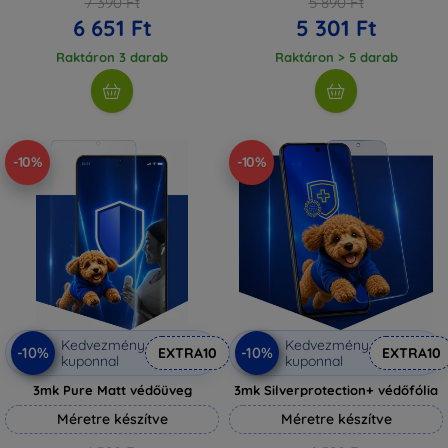
7 390 Ft
5 890 Ft
6 651 Ft
5 301 Ft
Raktáron 3 darab
Raktáron > 5 darab
-10%
-10%
Kedvezmény
Kedvezmény
-10%
-10%
EXTRA10
EXTRA10
kuponnal
kuponnal
3mk Pure Matt védőüveg
3mk Silverprotection+ védőfólia
Méretre készítve
Méretre készítve