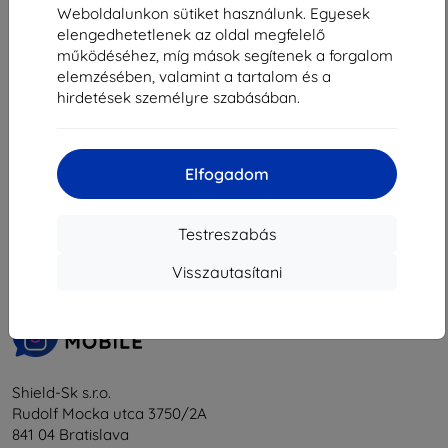
3 230 Ft
Weboldalunkon sütiket használunk. Egyesek
Raktáron > 5 darab
elengedhetetlenek az oldal megfelelő
működéséhez, míg mások segítenek a forgalom
elemzésében, valamint a tartalom és a
hirdetések személyre szabásában.
Elfogadom
1
-
5
Összes találat
5
.
«
1
»
Testreszabás
Visszautasítani
Shield-Sk s.r.o.
Rudolf Mocka utca 3750/2A
841 04 Bratislava