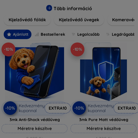
könnyen alkalmazható védelmeink nemcsak tartósságot,
hanem kristálytiszta képet is biztosítanak, megőrzi a
Több információ
készülék eredeti megjelenését. Válasszon különféle méretű
Kijelzővédő fóliák
Kijelzővédő üvegek
Kameravéd
és stílusú kijelzővédőink közül, hogy a mindennapok során is
nyugodtan használhassa eszközeit. Legyen szó teljes
fedésről vagy íves kijelzővédelemről, a minőséget szem
Ajánlott
Bestsellerek
Legolcsóbb
Legdrágabb
előtt tartva kínálunk megoldásokat minden eszközre.
-10%
-10%
Kedvezmény
Kedvezmény
-10%
-10%
EXTRA10
EXTRA10
kuponnal
kuponnal
3mk Anti-Shock védőüveg
3mk Pure Matt védőüveg
Méretre készítve
Méretre készítve