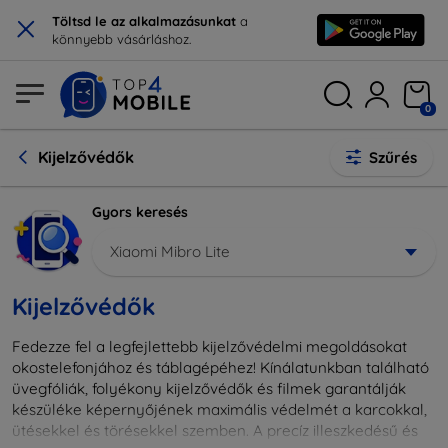
×
Töltsd le az alkalmazásunkat
a
könnyebb vásárláshoz.
0
Kijelzővédők
Szűrés
Gyors keresés
Xiaomi Mibro Lite
Kijelzővédők
Fedezze fel a legfejlettebb kijelzővédelmi megoldásokat
okostelefonjához és táblagépéhez! Kínálatunkban található
üvegfóliák, folyékony kijelzővédők és filmek garantálják
készüléke képernyőjének maximális védelmét a karcokkal,
ütésekkel és törésekkel szemben. A precíz illeszkedésű és