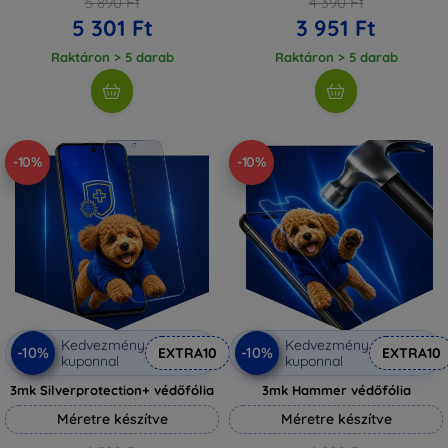
5 890 Ft
4 390 Ft
5 301 Ft
3 951 Ft
Raktáron > 5 darab
Raktáron > 5 darab
-10%
-10%
Kedvezmény
Kedvezmény
-10%
-10%
EXTRA10
EXTRA10
kuponnal
kuponnal
3mk Silverprotection+ védőfólia
3mk Hammer védőfólia
Méretre készítve
Méretre készítve