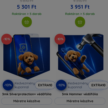
5 890 Ft
4 390 Ft
5 301 Ft
3 951 Ft
Raktáron > 5 darab
Raktáron > 5 darab
-10%
-10%
Kedvezmény
Kedvezmény
-10%
-10%
EXTRA10
EXTRA10
kuponnal
kuponnal
3mk Silverprotection+ védőfólia
3mk Hammer védőfólia
Méretre készítve
Méretre készítve