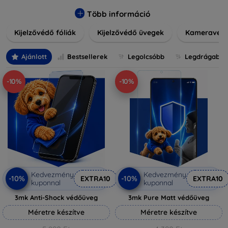
könnyen alkalmazható védelmeink nemcsak tartósságot,
hanem kristálytiszta képet is biztosítanak, megőrzi a
Több információ
készülék eredeti megjelenését. Válasszon különféle
Kijelzővédő fóliák
Kijelzővédő üvegek
Kameravéd
méretű és stílusú kijelzővédőink közül, hogy a
mindennapok során is nyugodtan használhassa eszközeit.
Legyen szó teljes fedésről vagy íves kijelzővédelemről, a
Ajánlott
Bestsellerek
Legolcsóbb
Legdrágabb
minőséget szem előtt tartva kínálunk megoldásokat
minden eszközre.
-10%
-10%
Kedvezmény
Kedvezmény
-10%
-10%
EXTRA10
EXTRA10
kuponnal
kuponnal
3mk Anti-Shock védőüveg
3mk Pure Matt védőüveg
Méretre készítve
Méretre készítve