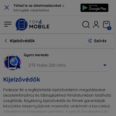
×
Töltsd le az alkalmazásunkat
a
könnyebb vásárláshoz.
0
Kijelzővédők
Szűrés
Gyors keresés
ZTE Nubia Z60 Ultra
Kijelzővédők
Fedezze fel a legfejlettebb kijelzővédelmi megoldásokat
okostelefonjához és táblagépéhez! Kínálatunkban található
üvegfóliák, folyékony kijelzővédők és filmek garantálják
készüléke képernyőjének maximális védelmét a karcokkal,
ütésekkel és törésekkel szemben. A precíz illeszkedésű és