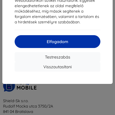
2 961 Ft
3 230 Ft
Weboldalunkon sütiket használunk. Egyesek
elengedhetetlenek az oldal megfelelő
Raktáron 2 darab
Utolsó darab raktáron
működéséhez, míg mások segítenek a
forgalom elemzésében, valamint a tartalom és
a hirdetések személyre szabásában.
Elfogadom
1
-
6
Összes találat
6
.
Testreszabás
«
1
»
Visszautasítani
Shield-Sk s.r.o.
Rudolf Mocka utca 3750/2A
841 04 Bratislava