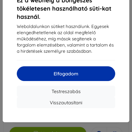
Ez a webhely a böngészés
tökéletesen használható süti-kat
használ.
3MK Folia 1UP Sony Xperia 10 IV gaming fólia, 3 db
Weboldalunkon sütiket használunk. Egyesek
Alkalmas:
Sony Xperia 10 IV
elengedhetetlenek az oldal megfelelő
működéséhez, míg mások segítenek a
Leírás és specifikáció
forgalom elemzésében, valamint a tartalom és
7 790 Ft
a hirdetések személyre szabásában.
7 011 Ft
Ár ÁFA nelkül
5 520 Ft
Elfogadom
-10%
Kedvezmény kuponnal
EXTRA10
Kosárba
Testreszabás
Visszautasítani
Külső raktáron > 5 db
-
+