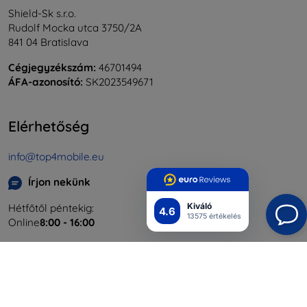
Shield-Sk s.r.o.
Rudolf Mocka utca 3750/2A
841 04 Bratislava
Cégjegyzékszám:
46701494
ÁFA-azonosító:
SK2023549671
Elérhetőség
info@top4mobile.eu
Írjon nekünk
Kiváló
Hétfőtől péntekig:
4.6
13575 értékelés
Online
8:00 - 16:00
Szombat és vasárnap:
Offline
Bevásárlás