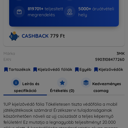
819701+
teljesített
5000+
áruátvételi
megrendelés
hely
CASHBACK
779 Ft
Márka
3MK
EAN
5903108477260
Tartozékok
Kijelzővédő fóliák
Egyéb
Kijelzővédők
Leírás és
Kedvezményes
specifikáció
Értékelés (0)
csomag
1UP kijelzővédő fólia Tökéletesen tiszta védőfólia a mobil
játékjátékosok számára! Érzékszervi tulajdonságainak
köszönhetően növeli az ujj csúszását a teljes képernyő
felületén! Ez mutatja a legnagyobb teljesítményt 20.000