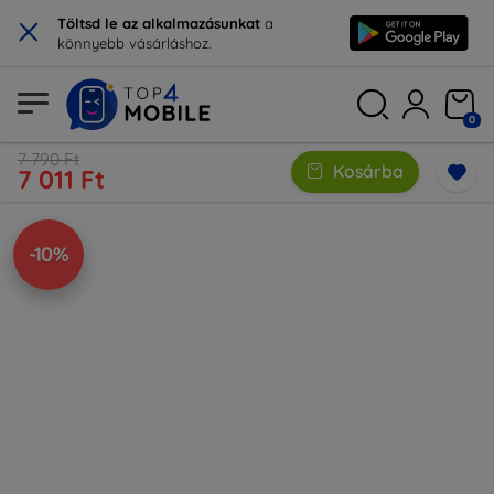
×
Töltsd le az alkalmazásunkat
a
könnyebb vásárláshoz.
0
7 790 Ft
Kosárba
7 011 Ft
-10%