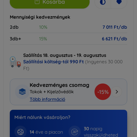
Kosárba
Mennyiségi kedvezmények
2db
10%
7 011 Ft/db
3db+
15%
6 621 Ft/db
Szállítás 18. augusztus - 19. augusztus
Szállítási költség-tól
990 Ft
(Ingyenes 30 000
Ft)
Kedvezményes csomag
-15%
Tokok + Kijelzővédők
Több információ
Miért nálunk vásároljon?
30
napig
14
éve a piacon
visszaküldheted