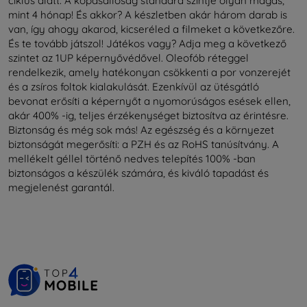
ciklus alatt. A kopásállóság standard szintje olyan magas,
mint 4 hónap! És akkor? A készletben akár három darab is
van, így ahogy akarod, kicseréled a filmeket a következőre.
És te tovább játszol! Játékos vagy? Adja meg a következő
szintet az 1UP képernyővédővel. Oleofób réteggel
rendelkezik, amely hatékonyan csökkenti a por vonzerejét
és a zsíros foltok kialakulását. Ezenkívül az ütésgátló
bevonat erősíti a képernyőt a nyomorúságos esések ellen,
akár 400% -ig, teljes érzékenységet biztosítva az érintésre.
Biztonság és még sok más! Az egészség és a környezet
biztonságát megerősíti: a PZH és az RoHS tanúsítvány. A
mellékelt géllel történő nedves telepítés 100% -ban
biztonságos a készülék számára, és kiváló tapadást és
megjelenést garantál.