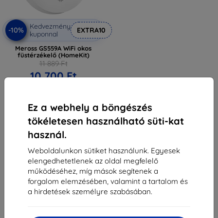
Kedvezmény
-10%
EXTRA10
kuponnal
Meross GS559A WiFi okos
füstérzékelő (HomeKit)
11 889 Ft
10 700 Ft
Raktáron > 5 darab
Ez a webhely a böngészés
tökéletesen használható süti-kat
használ.
Weboldalunkon sütiket használunk. Egyesek
elengedhetetlenek az oldal megfelelő
1
-
5
Összes találat
5
.
működéséhez, míg mások segítenek a
forgalom elemzésében, valamint a tartalom és
«
1
»
a hirdetések személyre szabásában.