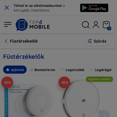
×
Töltsd le az alkalmazásunkat
a
könnyebb vásárláshoz.
0
Füstérzékelők
Szűrés
Füstérzékelők
Ajánlott
Bestsellerek
Legolcsóbb
Legdrágabb
Ingyenes szállítás
-10%
-10%