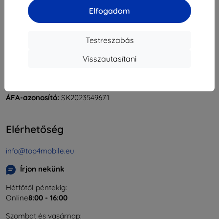
Elfogadom
Testreszabás
Shield-Sk s.r.o.
Visszautasítani
Rudolf Mocka utca 3750/2A
841 04 Bratislava
Cégjegyzékszám:
46701494
ÁFA-azonosító:
SK2023549671
Elérhetőség
info@top4mobile.eu
Írjon nekünk
Hétfőtől péntekig:
Online
8:00 - 16:00
Szombat és vasárnap: