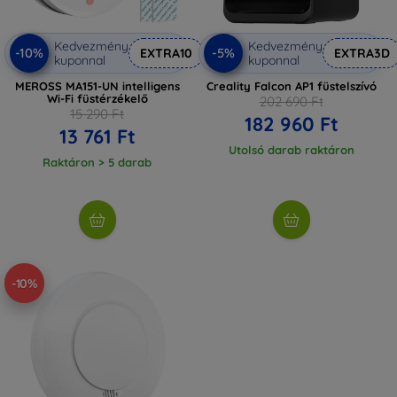
Kedvezmény
Kedvezmény
-10%
-5%
EXTRA10
EXTRA3D
kuponnal
kuponnal
MEROSS MA151-UN intelligens
Creality Falcon AP1 füstelszívó
Wi-Fi füstérzékelő
202 690 Ft
15 290 Ft
182 960 Ft
13 761 Ft
Utolsó darab raktáron
Raktáron > 5 darab
-10%