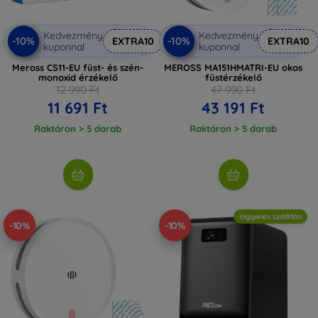
Kedvezmény
Kedvezmény
-10%
-10%
EXTRA10
EXTRA10
kuponnal
kuponnal
Meross CS11-EU füst- és szén-
MEROSS MA151HMATRI-EU okos
monoxid érzékelő
füstérzékelő
12 990 Ft
47 990 Ft
11 691 Ft
43 191 Ft
Raktáron > 5 darab
Raktáron > 5 darab
Ingyenes szállítás
-10%
-10%