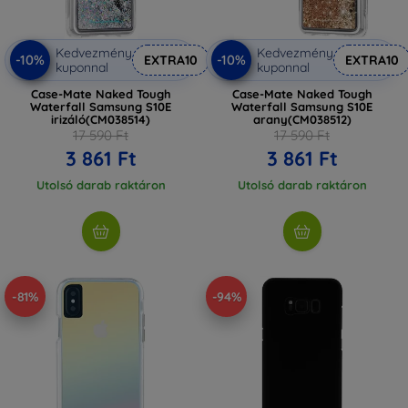
Kedvezmény
Kedvezmény
-10%
-10%
EXTRA10
EXTRA10
kuponnal
kuponnal
Case-Mate Naked Tough
Case-Mate Naked Tough
Waterfall Samsung S10E
Waterfall Samsung S10E
irizáló(CM038514)
arany(CM038512)
17 590 Ft
17 590 Ft
3 861 Ft
3 861 Ft
Utolsó darab raktáron
Utolsó darab raktáron
-81%
-94%