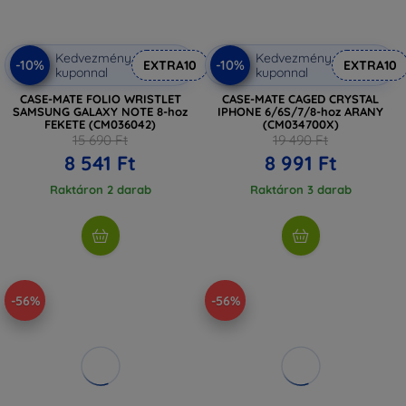
Kedvezmény
Kedvezmény
-10%
-10%
EXTRA10
EXTRA10
kuponnal
kuponnal
CASE-MATE FOLIO WRISTLET
CASE-MATE CAGED CRYSTAL
SAMSUNG GALAXY NOTE 8-hoz
IPHONE 6/6S/7/8-hoz ARANY
FEKETE (CM036042)
(CM034700X)
15 690 Ft
19 490 Ft
8 541 Ft
8 991 Ft
Raktáron 2 darab
Raktáron 3 darab
-56%
-56%