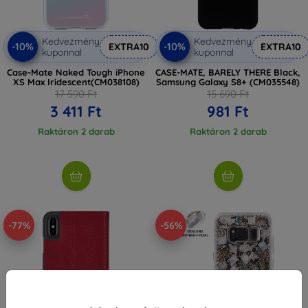
Kedvezmény
Kedvezmény
-10%
-10%
EXTRA10
EXTRA10
kuponnal
kuponnal
Case-Mate Naked Tough iPhone
CASE-MATE, BARELY THERE Black,
XS Max Iridescent(CM038108)
Samsung Galaxy S8+ (CM035548)
17 590 Ft
15 690 Ft
3 411 Ft
981 Ft
Raktáron 2 darab
Raktáron 2 darab
-77%
-56%