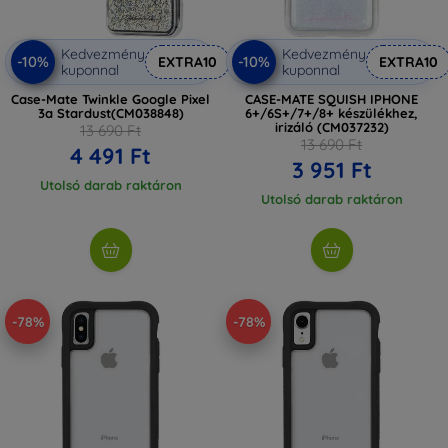
Kedvezmény
Kedvezmény
-10%
-10%
EXTRA10
EXTRA10
kuponnal
kuponnal
Case-Mate Twinkle Google Pixel
CASE-MATE SQUISH IPHONE
3a Stardust(CM038848)
6+/6S+/7+/8+ készülékhez,
irizáló (CM037232)
13 690 Ft
13 690 Ft
4 491 Ft
3 951 Ft
Utolsó darab raktáron
Utolsó darab raktáron
-78%
-78%