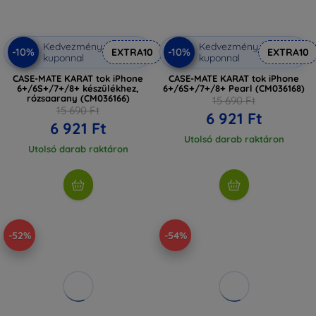
Kedvezmény
Kedvezmény
-10%
-10%
EXTRA10
EXTRA10
kuponnal
kuponnal
CASE-MATE KARAT tok iPhone
CASE-MATE KARAT tok iPhone
6+/6S+/7+/8+ készülékhez,
6+/6S+/7+/8+ Pearl (CM036168)
rózsaarany (CM036166)
15 690 Ft
15 690 Ft
6 921 Ft
6 921 Ft
Utolsó darab raktáron
Utolsó darab raktáron
-52%
-54%