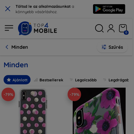
×
Töltsd le az alkalmazásunkat
a
könnyebb vásárláshoz.
0
Minden
Szűrés
Minden
Ajánlott
Bestsellerek
Legolcsóbb
Legdrágabb
-79%
-79%