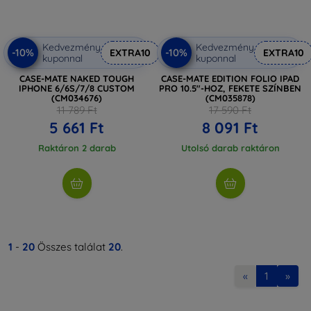
Kedvezmény
Kedvezmény
-10%
-10%
EXTRA10
EXTRA10
kuponnal
kuponnal
CASE-MATE NAKED TOUGH
CASE-MATE EDITION FOLIO IPAD
IPHONE 6/6S/7/8 CUSTOM
PRO 10.5"-HOZ, FEKETE SZÍNBEN
(CM034676)
(CM035878)
11 789 Ft
17 590 Ft
5 661 Ft
8 091 Ft
Raktáron 2 darab
Utolsó darab raktáron
1
-
20
Összes találat
20
.
«
1
»