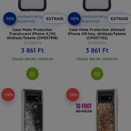
Kedvezmény
Kedvezmény
-10%
-10%
EXTRA10
EXTRA10
kuponnal
kuponnal
Case-Mate Protection
Case-Mate Protection áttetsző
Translucent iPhone X/XS
iPhone XR-hez, átlátszó/fekete
átlátszó/fekete (CM037958)
(CM037762)
17 590 Ft
17 590 Ft
3 861 Ft
3 861 Ft
Utolsó darab raktáron
Utolsó darab raktáron
-78%
-78%