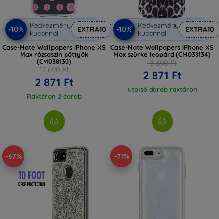
Kedvezmény
Kedvezmény
-10%
-10%
EXTRA10
EXTRA10
kuponnal
kuponnal
Case-Mate Wallpapers iPhone XS
Case-Mate Wallpapers iPhone XS
Max rózsaszín pöttyök
Max szürke leopárd (CM038134)
(CM038130)
13 690 Ft
13 690 Ft
2 871 Ft
2 871 Ft
Utolsó darab raktáron
Raktáron 2 darab
-67%
-71%