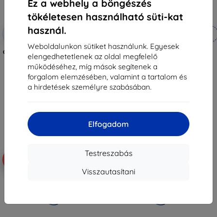
Ez a webhely a böngészés
tökéletesen használható süti-kat
használ.
Kedvezmény
Kedvezmény
-10%
-10%
EXTRA10
EXTRA10
kuponnal
kuponnal
Weboldalunkon sütiket használunk. Egyesek
CASE-MATE, BARELY THERE FOLIO
CASE-MATE KARAT Samsung
elengedhetetlenek az oldal megfelelő
Cardinal, Iphone Xs Max
Galaxy S8+ Pearl számára
(CM037992)
működéséhez, míg mások segítenek a
15 690 Ft
15 690 Ft
forgalom elemzésében, valamint a tartalom és
6 921 Ft
3 591 Ft
a hirdetések személyre szabásában.
Utolsó darab raktáron
Utolsó darab raktáron
Elfogadom
Testreszabás
-46%
-54%
Visszautasítani