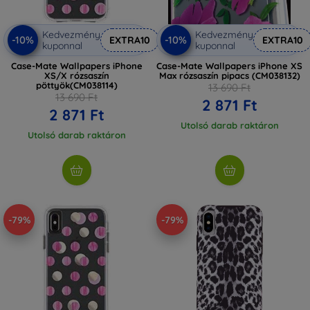
Kedvezmény
Kedvezmény
-10%
-10%
EXTRA10
EXTRA10
kuponnal
kuponnal
Case-Mate Wallpapers iPhone
Case-Mate Wallpapers iPhone XS
XS/X rózsaszín
Max rózsaszín pipacs (CM038132)
pöttyök(CM038114)
13 690 Ft
13 690 Ft
2 871 Ft
2 871 Ft
Utolsó darab raktáron
Utolsó darab raktáron
-79%
-79%