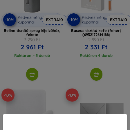
Kedvezmény
Kedvezmény
-10%
-10%
EXTRA10
EXTRA10
kuponnal
kuponnal
Beline tisztító spray kijelzőhöz,
Baseus tisztító kefe (fehér)
fekete
(6932172614188)
3 290 Ft
2 890 Ft
2 961 Ft
2 331 Ft
Raktáron > 5 darab
Raktáron 4 darab
-10%
-10%