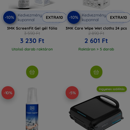
Kedvezmény
Kedvezmény
-10%
-10%
EXTRA10
EXTRA10
kuponnal
kuponnal
3MK ScreenFit Gel gél fólia
3MK Care Wipe Wet cloths 24 pcs
3 590 Ft
2 890 Ft
3 230 Ft
2 601 Ft
Utolsó darab raktáron
Raktáron > 5 darab
Ingyenes szállítás
-10%
-5%