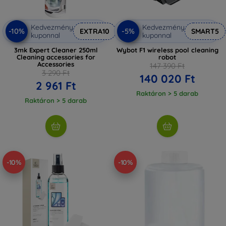
Kedvezmény
Kedvezmény
-10%
-5%
EXTRA10
SMART5
kuponnal
kuponnal
3mk Expert Cleaner 250ml
Wybot F1 wireless pool cleaning
Cleaning accessories for
robot
Accessories
147 390 Ft
3 290 Ft
140 020 Ft
2 961 Ft
Raktáron > 5 darab
Raktáron > 5 darab
-10%
-10%