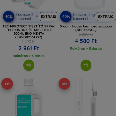
Kedvezmény
Kedvezmény
-10%
-10%
EXTRA10
EXTRA10
kuponnal
kuponnal
TECH-PROTECT TISZTÍTÓ SPRAY
Xiaomi habzó kézmosó szappan
TELEFONHOZ ÉS TABLETHEZ
(BHR4559GL)
200ML EKO MENTA
5 089 Ft
(5906302334797)
4 580 Ft
3 290 Ft
2 961 Ft
Raktáron > 5 darab
Raktáron > 5 darab
-10%
-10%