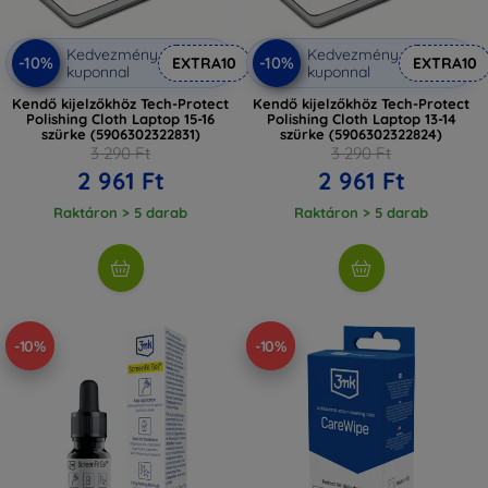
Kedvezmény
Kedvezmény
-10%
-10%
EXTRA10
EXTRA10
kuponnal
kuponnal
Kendő kijelzőkhöz Tech-Protect
Kendő kijelzőkhöz Tech-Protect
Polishing Cloth Laptop 15-16
Polishing Cloth Laptop 13-14
szürke (5906302322831)
szürke (5906302322824)
3 290 Ft
3 290 Ft
2 961 Ft
2 961 Ft
Raktáron > 5 darab
Raktáron > 5 darab
-10%
-10%