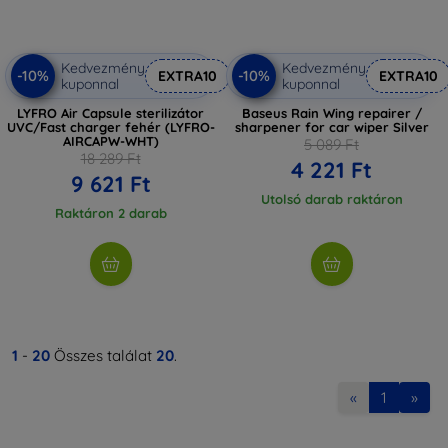
Kedvezmény
Kedvezmény
-10%
-10%
EXTRA10
EXTRA10
kuponnal
kuponnal
LYFRO Air Capsule sterilizátor
Baseus Rain Wing repairer /
UVC/Fast charger fehér (LYFRO-
sharpener for car wiper Silver
AIRCAPW-WHT)
5 089 Ft
18 289 Ft
4 221 Ft
9 621 Ft
Utolsó darab raktáron
Raktáron 2 darab
1
-
20
Összes találat
20
.
«
1
»