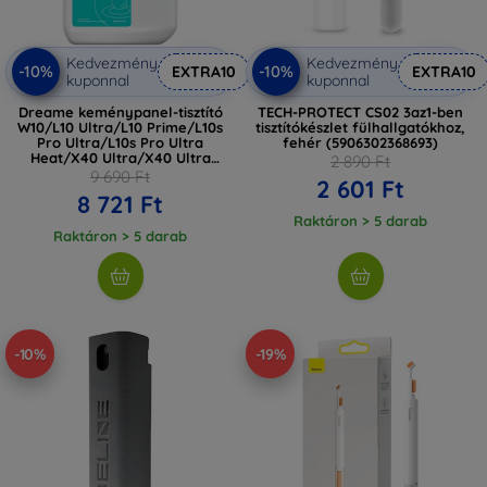
Kedvezmény
Kedvezmény
-10%
-10%
EXTRA10
EXTRA10
kuponnal
kuponnal
Dreame keménypanel-tisztító
TECH-PROTECT CS02 3az1-ben
W10/L10 Ultra/L10 Prime/L10s
tisztítókészlet fülhallgatókhoz,
Pro Ultra/L10s Pro Ultra
fehér (5906302368693)
Heat/X40 Ultra/X40 Ultra
2 890 Ft
Complete/L10s Ultra Gen2 (1L)
9 690 Ft
2 601 Ft
8 721 Ft
Raktáron > 5 darab
Raktáron > 5 darab
-10%
-19%