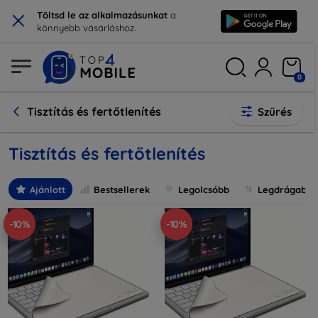
×
Töltsd le az alkalmazásunkat
a
könnyebb vásárláshoz.
0
Tisztítás és fertőtlenítés
Szűrés
Tisztítás és fertőtlenítés
Ajánlott
Bestsellerek
Legolcsóbb
Legdrágabb
-10%
-10%