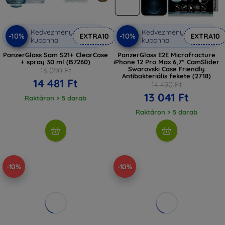
Kedvezmény
Kedvezmény
-10%
-10%
EXTRA10
EXTRA10
kuponnal
kuponnal
PanzerGlass Sam S21+ ClearCase
PanzerGlass E2E Microfracture
+ spray 30 ml (B7260)
iPhone 12 Pro Max 6,7" CamSlider
Swarovski Case Friendly
16 090 Ft
Antibakteriális fekete (2718)
14 481 Ft
14 490 Ft
13 041 Ft
Raktáron > 5 darab
Raktáron > 5 darab
-10%
-10%