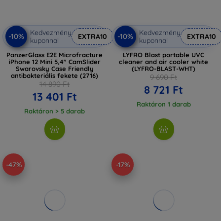
Kedvezmény
Kedvezmény
-10%
-10%
EXTRA10
EXTRA10
kuponnal
kuponnal
PanzerGlass E2E Microfracture
LYFRO Blast portable UVC
iPhone 12 Mini 5,4" CamSlider
cleaner and air cooler white
Swarovsky Case Friendly
(LYFRO-BLAST-WHT)
antibakteriális fekete (2716)
9 690 Ft
14 890 Ft
8 721 Ft
13 401 Ft
Raktáron 1 darab
Raktáron > 5 darab
-47%
-17%