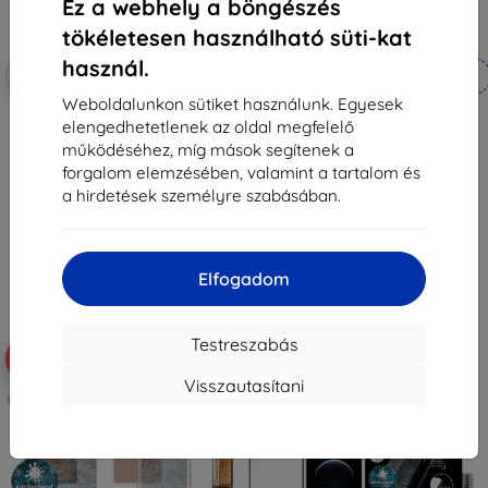
Ez a webhely a böngészés
tökéletesen használható süti-kat
használ.
Kedvezmény
Kedvezmény
-10%
-10%
EXTRA10
EXTRA10
kuponnal
kuponnal
Weboldalunkon sütiket használunk. Egyesek
TECH-PROTECT polírozó kendő 2
3MK Cloth All-Safe 1 db.
elengedhetetlenek az oldal megfelelő
darabos szett szürke
2 490 Ft
(9589046925689)
működéséhez, míg mások segítenek a
2 241 Ft
3 290 Ft
forgalom elemzésében, valamint a tartalom és
2 961 Ft
a hirdetések személyre szabásában.
Raktáron 4 darab
Raktáron > 5 darab
Elfogadom
Testreszabás
-10%
-10%
Visszautasítani