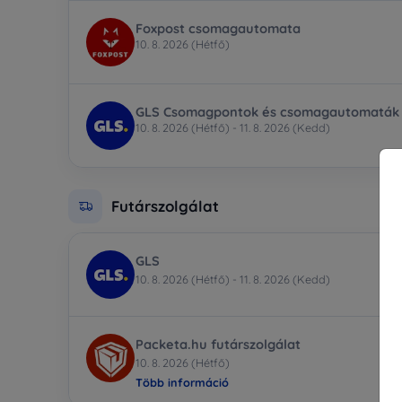
Foxpost csomagautomata
10. 8. 2026 (Hétfő)
GLS Csomagpontok és csomagautomaták
10. 8. 2026 (Hétfő) - 11. 8. 2026 (Kedd)
Futárszolgálat
GLS
10. 8. 2026 (Hétfő) - 11. 8. 2026 (Kedd)
Packeta.hu futárszolgálat
10. 8. 2026 (Hétfő)
Több információ