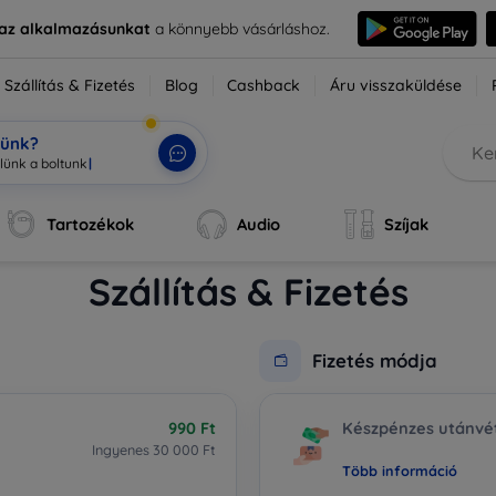
e az alkalmazásunkat
a könnyebb vásárláshoz.
Szállítás & Fizetés
Blog
Cashback
Áru visszaküldése
tünk?
Tartozékok
Audio
Szíjak
Szállítás & Fizetés
Fizetés módja
990 Ft
Készpénzes utánvé
Ingyenes 30 000 Ft
Több információ