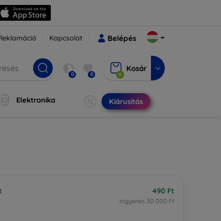
Reklamáció
Kapcsolat
Belépés
Kosár
0
0
0
Elektronika
Kiárusítás
t
490 Ft
Ingyenes 30 000 Ft