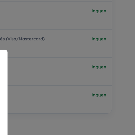
Ingyen
tés (Visa/Mastercard)
Ingyen
Ingyen
Ingyen