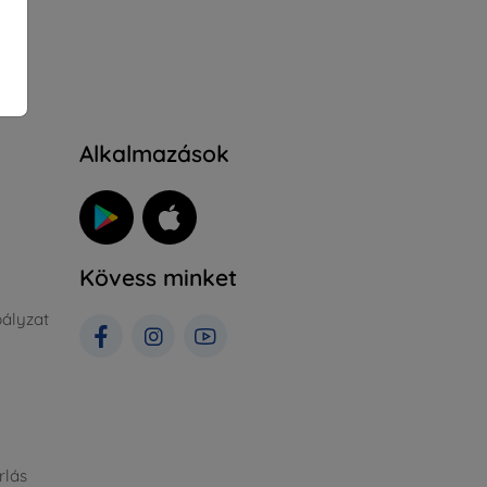
Alkalmazások
Kövess minket
ályzat
rlás