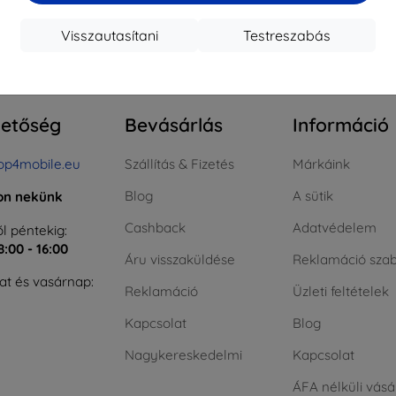
Visszautasítani
Testreszabás
hetőség
Bevásárlás
Információ
op4mobile.eu
Szállítás & Fizetés
Márkáink
Blog
A sütik
jon nekünk
Cashback
Adatvédelem
l péntekig:
8:00 - 16:00
Áru visszaküldése
Reklamáció szab
t és vasárnap:
Reklamáció
Üzleti feltételek
Kapcsolat
Blog
Nagykereskedelmi
Kapcsolat
ÁFA nélküli vásá