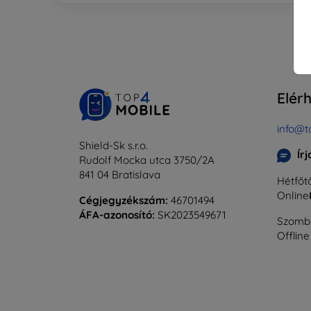
Elér
info@t
Shield-Sk s.r.o.
Ír
Rudolf Mocka utca 3750/2A
841 04 Bratislava
Hétfőtő
Online
Cégjegyzékszám:
46701494
ÁFA-azonosító:
SK2023549671
Szomba
Offline