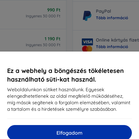
990 Ft
PayPal
Ingyenes 30 000 Ft
Több információ
1 190 Ft
Online kártyás fize
Ingyenes 30 000 Ft
Több információ
Google Pay
Ez a webhely a böngészés tökéletesen
Több információ
használható süti-kat használ.
Weboldalunkon sütiket használunk. Egyesek
1 390 Ft
elengedhetetlenek az oldal megfelelő működéséhez,
Ingyenes 30 000 Ft
Apple Pay
míg mások segítenek a forgalom elemzésében, valamint
Több információ
a tartalom és a hirdetések személyre szabásában.
1 390 Ft
Ingyenes 30 000 Ft
Elfogadom