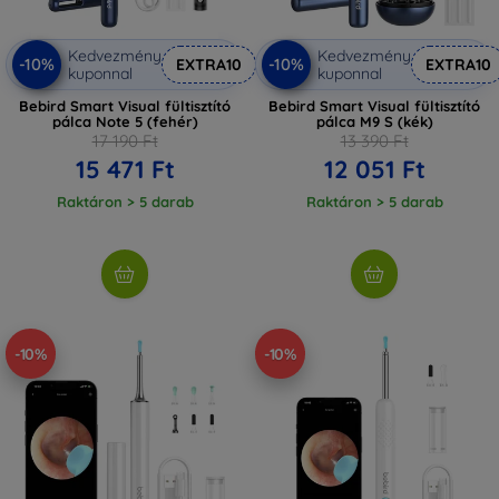
Kedvezmény
Kedvezmény
-10%
-10%
EXTRA10
EXTRA10
kuponnal
kuponnal
Bebird Smart Visual fültisztító
Bebird Smart Visual fültisztító
pálca Note 5 (fehér)
pálca M9 S (kék)
17 190 Ft
13 390 Ft
15 471 Ft
12 051 Ft
Raktáron > 5 darab
Raktáron > 5 darab
-10%
-10%