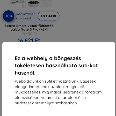
Kedvezmény
-10%
EXTRA10
kuponnal
Bebird Smart Visual fültisztító
pálca Note 5 Pro (kék)
18 690 Ft
16 821 Ft
Raktáron > 5 darab
Ez a webhely a böngészés
tökéletesen használható süti-kat
használ.
Weboldalunkon sütiket használunk. Egyesek
elengedhetetlenek az oldal megfelelő
1
-
5
Összes találat
5
.
működéséhez, míg mások segítenek a forgalom
elemzésében, valamint a tartalom és a
«
1
»
hirdetések személyre szabásában.