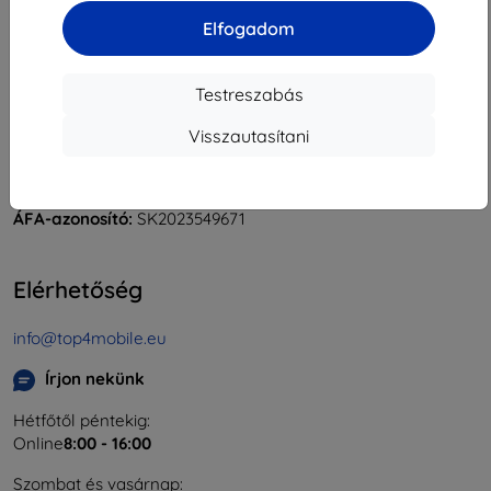
Elfogadom
Testreszabás
Shield-Sk s.r.o.
Rudolf Mocka utca 3750/2A
Visszautasítani
841 04 Bratislava
Cégjegyzékszám:
46701494
ÁFA-azonosító:
SK2023549671
Elérhetőség
info@top4mobile.eu
Írjon nekünk
Hétfőtől péntekig:
Online
8:00 - 16:00
Szombat és vasárnap: