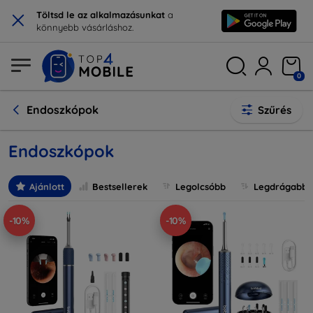
×
Töltsd le az alkalmazásunkat
a
könnyebb vásárláshoz.
0
Endoszkópok
Szűrés
Endoszkópok
Ajánlott
Bestsellerek
Legolcsóbb
Legdrágabb
-10%
-10%