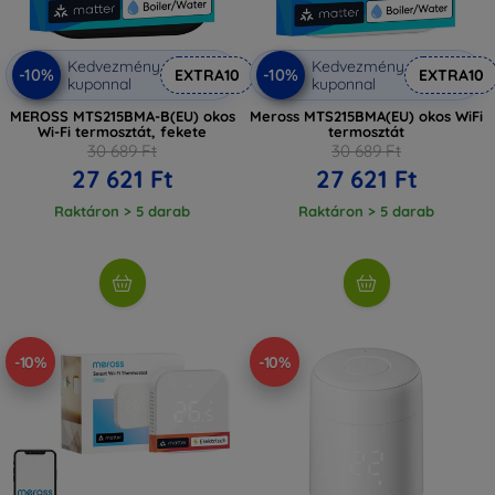
Kedvezmény
Kedvezmény
-10%
-10%
EXTRA10
EXTRA10
kuponnal
kuponnal
MEROSS MTS215BMA-B(EU) okos
Meross MTS215BMA(EU) okos WiFi
Wi-Fi termosztát, fekete
termosztát
30 689 Ft
30 689 Ft
27 621 Ft
27 621 Ft
Raktáron > 5 darab
Raktáron > 5 darab
-10%
-10%