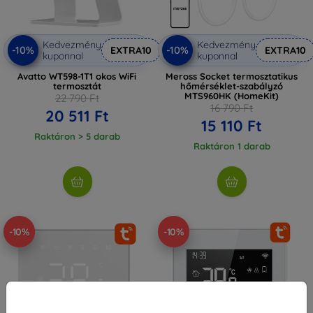
Kedvezmény
Kedvezmény
-10%
-10%
EXTRA10
EXTRA10
kuponnal
kuponnal
Avatto WT598-1T1 okos WiFi
Meross Socket termosztatikus
termosztát
hőmérséklet-szabályzó
MTS960HK (HomeKit)
22 790 Ft
16 790 Ft
20 511 Ft
15 110 Ft
Raktáron > 5 darab
Raktáron 1 darab
-10%
-10%