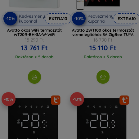
Kedvezmény
Kedvezmény
-10%
-10%
EXTRA10
EXTRA10
kuponnal
kuponnal
Avatto okos WiFi termosztát
Avatto ZWT100 okos termosztát
WT20R-BH-3A-W-WiFi
vízmelegítőhöz 3A ZigBee TUYA
15 290 Ft
16 790 Ft
13 761 Ft
15 110 Ft
Raktáron > 5 darab
Raktáron > 5 darab
-10%
-10%