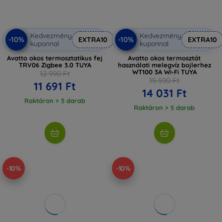
Kedvezmény
Kedvezmény
-10%
-10%
EXTRA10
EXTRA10
kuponnal
kuponnal
Avatto okos termosztatikus fej
Avatto okos termosztát
TRV06 Zigbee 3.0 TUYA
használati melegvíz bojlerhez
WT100 3A Wi-Fi TUYA
12 990 Ft
15 590 Ft
11 691 Ft
14 031 Ft
Raktáron > 5 darab
Raktáron > 5 darab
-10%
-10%