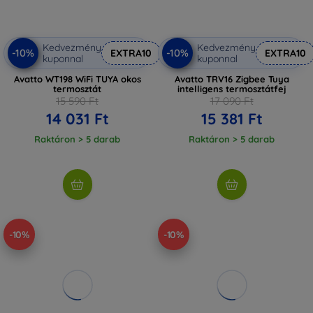
Kedvezmény
Kedvezmény
-10%
-10%
EXTRA10
EXTRA10
kuponnal
kuponnal
Avatto WT198 WiFi TUYA okos
Avatto TRV16 Zigbee Tuya
termosztát
intelligens termosztátfej
15 590 Ft
17 090 Ft
14 031 Ft
15 381 Ft
Raktáron > 5 darab
Raktáron > 5 darab
-10%
-10%