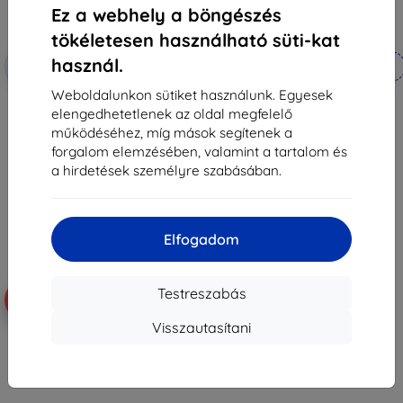
Ez a webhely a böngészés
tökéletesen használható süti-kat
Kedvezmény
Kedvezmény
használ.
-10%
-10%
EXTRA10
EXTRA10
kuponnal
kuponnal
Weboldalunkon sütiket használunk. Egyesek
Avatto WT410-BH-3A-W okos
Avatto ZWT198 ZigBee TUYA okos
elengedhetetlenek az oldal megfelelő
termosztát 3A WiFi kazánhoz
termosztát
12 990 Ft
13 390 Ft
működéséhez, míg mások segítenek a
11 691 Ft
12 051 Ft
forgalom elemzésében, valamint a tartalom és
a hirdetések személyre szabásában.
Raktáron 5 darab
Raktáron > 5 darab
Elfogadom
Testreszabás
-10%
-10%
Visszautasítani