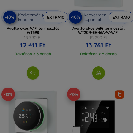
Kedvezmény
Kedvezmény
-10%
-10%
EXTRA10
EXTRA10
kuponnal
kuponnal
Avatto okos WiFi termosztát
Avatto okos WiFi termosztát
WT598
WT20R-EH-16A-W-WiFi
13 790 Ft
15 290 Ft
12 411 Ft
13 761 Ft
Raktáron > 5 darab
Raktáron > 5 darab
-10%
-10%