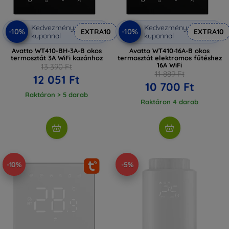
Kedvezmény
Kedvezmény
-10%
-10%
EXTRA10
EXTRA10
kuponnal
kuponnal
Avatto WT410-BH-3A-B okos
Avatto WT410-16A-B okos
termosztát 3A WiFi kazánhoz
termosztát elektromos fűtéshez
16A WiFi
13 390 Ft
11 889 Ft
12 051 Ft
10 700 Ft
Raktáron > 5 darab
Raktáron 4 darab
-10%
-5%