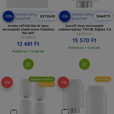
Kedvezmény
Kedvezmény
-10%
-5%
EXTRA10
SMART5
kuponnal
kuponnal
Avatto WT410-16A-W okos
Sonoff okos termosztát
termosztát elektromos fűtéshez
radiátorszelep TRVZB Zigbee 3.0
16A WiFi
16 390 Ft
14 090 Ft
15 570 Ft
12 681 Ft
Raktáron > 5 darab
Raktáron > 5 darab
Ingyenes szállítás
Újdonság
-5%
-5%
Újdonság