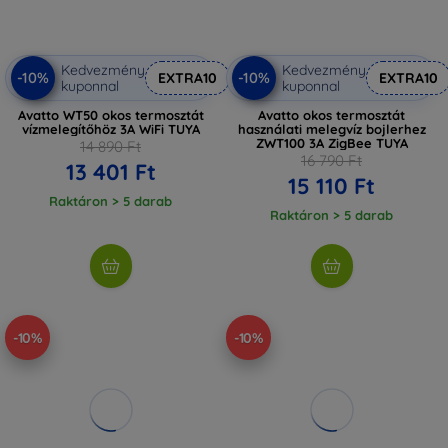
Kedvezmény
Kedvezmény
-10%
-10%
EXTRA10
EXTRA10
kuponnal
kuponnal
Avatto WT50 okos termosztát
Avatto okos termosztát
vízmelegítőhöz 3A WiFi TUYA
használati melegvíz bojlerhez
ZWT100 3A ZigBee TUYA
14 890 Ft
16 790 Ft
13 401 Ft
15 110 Ft
Raktáron > 5 darab
Raktáron > 5 darab
-10%
-10%