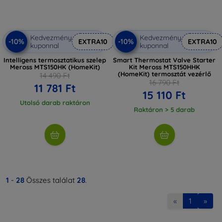
Kedvezmény
Kedvezmény
-10%
-10%
EXTRA10
EXTRA10
kuponnal
kuponnal
Intelligens termosztatikus szelep
Smart Thermostat Valve Starter
Meross MTS150HK (HomeKit)
Kit Meross MTS150HHK
(HomeKit) termosztát vezérlő
14 490 Ft
16 790 Ft
11 781 Ft
15 110 Ft
Utolsó darab raktáron
Raktáron > 5 darab
1
-
28
Összes találat
28
.
«
1
»