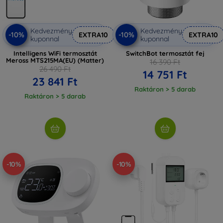
Kedvezmény
Kedvezmény
-10%
-10%
EXTRA10
EXTRA10
kuponnal
kuponnal
Intelligens WiFi termosztát
SwitchBot termosztát fej
Meross MTS215MA(EU) (Matter)
16 390 Ft
26 490 Ft
14 751 Ft
23 841 Ft
Raktáron > 5 darab
Raktáron > 5 darab
-10%
-10%