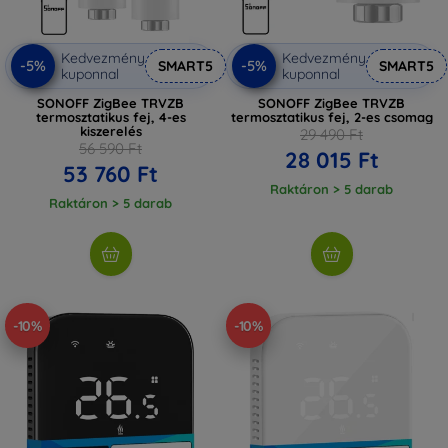
Kedvezmény
Kedvezmény
-5%
-5%
SMART5
SMART5
kuponnal
kuponnal
SONOFF ZigBee TRVZB
SONOFF ZigBee TRVZB
termosztatikus fej, 4-es
termosztatikus fej, 2-es csomag
kiszerelés
29 490 Ft
56 590 Ft
28 015 Ft
53 760 Ft
Raktáron > 5 darab
Raktáron > 5 darab
-10%
-10%