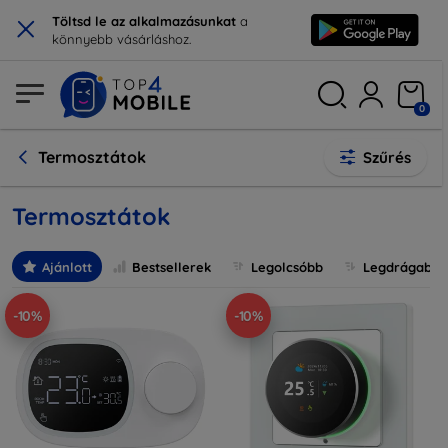
×
Töltsd le az alkalmazásunkat
a
könnyebb vásárláshoz.
0
Termosztátok
Szűrés
Termosztátok
Ajánlott
Bestsellerek
Legolcsóbb
Legdrágabb
-10%
-10%