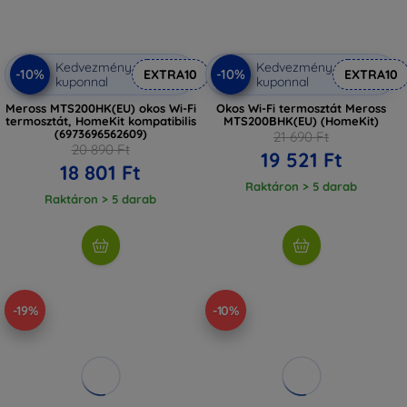
Kedvezmény
Kedvezmény
-10%
-10%
EXTRA10
EXTRA10
kuponnal
kuponnal
Meross MTS200HK(EU) okos Wi-Fi
Okos Wi-Fi termosztát Meross
termosztát, HomeKit kompatibilis
MTS200BHK(EU) (HomeKit)
(6973696562609)
21 690 Ft
20 890 Ft
19 521 Ft
18 801 Ft
Raktáron > 5 darab
Raktáron > 5 darab
-19%
-10%